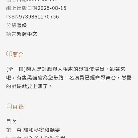
線上出版日期
2025-08-15
ISBN
9789861170756
分級
普級
語言
繁體中文
簡介
(全一冊)戀人是討厭與人相處的歌舞伎演員，跟著來
吧，有隻黑貓會為您帶路。名演員已經齊聚舞台，戀愛
的戲碼就要上演了。
目錄
目次
第一幕 貓和秘密和艷姿