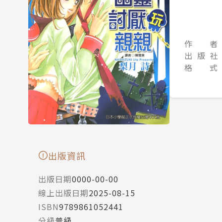
作 者
出 版 社
格 式
出版資訊
出版日期
0000-00-00
線上出版日期
2025-08-15
ISBN
9789861052441
分級
普級