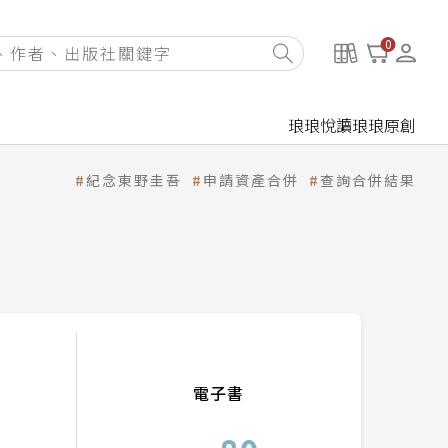
0
琅琅悅讀
琅琅原創
紀念東野圭吾
申請資產合併
查詢合併結果
電子書