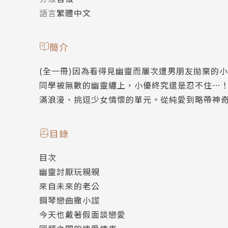
語言
繁體中文
簡介
(全一冊)因為看得見幽靈而屢次遭男朋友拋棄的
同學被無數的幽靈纏上，小優終究還是忍不住…
滿浪漫、挑逗少女情懷的單元。從純愛到略帶神
目錄
目次
幽靈討厭玩親親
來自未來的老公
鋼琴戀曲撒小謊
今天也戴著假面談戀愛