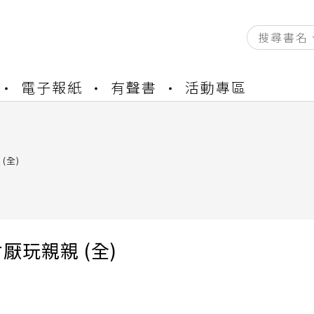
資產合併結果查詢
電子報紙
有聲書
活動專區
書櫃開通申請
與資產合併申請圖文教學
資產合併結果查詢
(全)
書櫃開通申請
厭玩親親 (全)