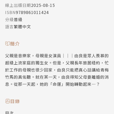
線上出版日期
2025-08-15
ISBN
9789861011424
分級
普級
語言
繁體中文
簡介
父親是音樂家，母親是女演員│││由良是眾人羨慕的
超級上流家庭的獨生女。但是，父親長年旅居紐約，忙
於工作的母親也很少回家，由良只能把真心話講給青梅
竹馬的真佑聽。就在某一天，由良得知父母要離婚的消
息。從那一天起，她的「命運」開始轉動起來…？
目錄
目次