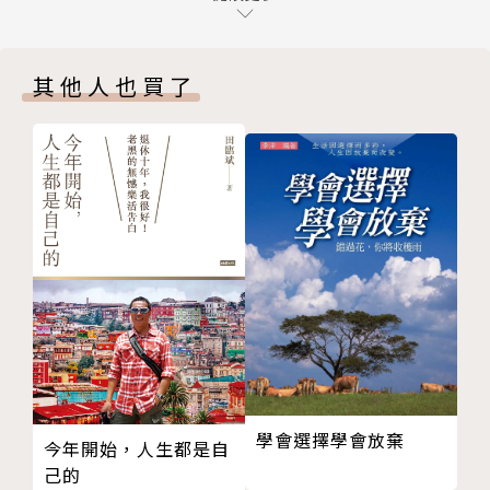
需求邊界：無論多難滿足的需求，都要好好「討論」
三觀邊界：三觀不同，多多溝通就好
其他人也買了
交際邊界：與異性相處，請拿捏好分寸
愛的邊界：彼此間既保持獨立，更要互相信任
空間邊界：無論多麼愛對方，也要給予對方私人空間
相互尊重，避免被PUA
【CHAPTER 3 朋友：好朋友是一輩子的事】
距離邊界：與朋友的另一半，請保持距離
需求邊界：放下「小天使」情結，學習尊重他人
隱私邊界：他人隱私，不容侵犯
觀點邊界：在觀念上求同存異
社交邊界：朋友的朋友，不一定是我的朋友
尊重朋友的時間：朋友不是救火隊，無法隨傳隨到
【CHAPTER 4 親子：沒有邊界的愛，養不出幸福的孩
學會選擇學會放棄
今年開始，人生都是自
子】
己的
角色邊界：他是你的孩子，更是獨立的個體