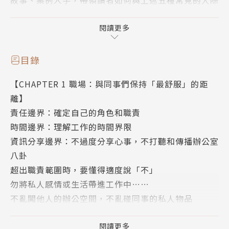
故事、案例入手，帶領讀者如何與上述五種常見的人際
關係建立應有的邊界，保持最舒服的距離。此外，作者
提供最適合的觀點，幫助讀者在與不同的人相處時建立
閱讀更多
邊界感，規範自己的言行舉止，同時也保護自己免受他
人侵犯，絕對是一本可讀性非常強，也深具實用性的好
目錄
書。
【CHAPTER 1 職場：與同事們保持「最舒服」的距
離】
作者簡介
責任邊界：確定自己的角色和職責
時間邊界：理解工作的時間界限
肖衛
資訊分享邊界：不過度分享心事，不打聽和傳播辦公室
八卦
心理諮詢家、暢銷書作者
超出職責範圍時，要懂得適度說「不」
引領勵志書新潮流，以深刻的人生見解結合心理學和社
勿將私人感情或生活帶進工作中……
會學，為讀者提供了不可替代的人生建議和規劃。
不亂闖他人的辦公空間，不亂碰同事的私人物品
【CHAPTER 2 情侶：讓有邊界的愛，開出溫暖的花
朵】
閱讀更多