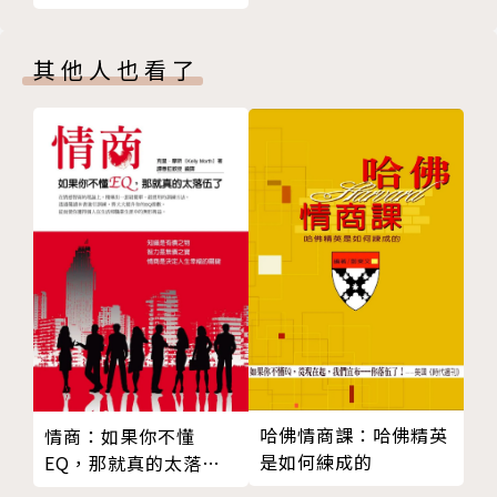
空間邊界：孩子同意後，你才能進入他的房間
情感邊界：無論彼此多親密，過度依賴對方就是失策
其他人也看了
關愛邊界：不以「愛」的名義控制他
興趣邊界：不將個人喜好強加於孩子身上
分享邊界：與其強迫分享，不如尊重他的意願
心理距離邊界：遵循「刺蝟法則」，彼此保持最舒服的
距離
【CHAPTER 5 夫妻：有邊界的婚姻，才能長久】
願景邊界：與其指責對方，不如大方提需求
角色邊界：與另一半有共識，明確責任和角色
習慣邊界：家教再好，也要尊重他人習慣
家庭事務邊界：再小的家務事，也要共同協商
經濟與情感邊界：恩愛夫妻，經濟與情感也要各自獨立
學會拒絕另一半「越界」的請求
哈佛情商課：哈佛精英
情商：如果你不懂
後記 不替對方做決定，不插手他人應盡的義務
是如何練成的
EQ，那就真的太落伍
了