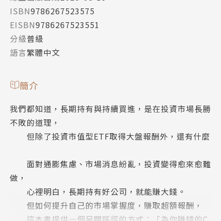
ISBN
9786267523575
EISBN
9786267523551
分級
普級
語言
繁體中文
簡介
我們都知道，長期持有與持續買進，是在投資市場長勝
不敗的道理，
但除了投資市值型ETF取得大盤報酬外，還有什麼
面對通膨焦慮、市場消息紛亂，投資變得愈來愈難
做，
心裡明白，長期持有好公司，就能賺大錢。
但如何提升自己的市場掌握度，賺取超額報酬，
這本書提供一個另闢蹊徑的方式：「為你賺錢的C