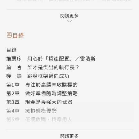
EO長怎樣？」
閱讀更多
拿出筆勾選，看看你投資的公司的執行長，符合多
少項高績效特質：
目錄
☑資本配置高度集權，由執行長本人指揮
目錄
☑一定問報酬率，重視現金流量，只去執行報酬具
推薦序 用心於「資產配置」／雷浩斯
有吸引力的投資專案
前 言 誰才是傑出的執行長？
☑保持彈性，面對不確定性，不打高空，以務實的
導 論 跳脫框架邁向成功
機會主義因應
第1章 專注於高勝率收購標的
☑獨立自主，不過度分析，或倚賴外部顧問的建議
第2章 做好準備隨時調整策略
☑像鱷魚般有耐心，伺機而動，一旦出現機會，就
第3章 現金是最強大的武器
以驚人速度大膽行動
第4章 擁抱規模優勢
☑高度分權，降低了成本與公司 / 集團內部的「敵
第5章 低調收購，精準用人
意」
第6章 公開槓桿收購
☑徹底的理性，擁有長期投資人的觀點，而非高薪
第7章 做堅守祖先封地的領主
閱讀更多
打工仔觀點；焦點放在變數，避免盲從