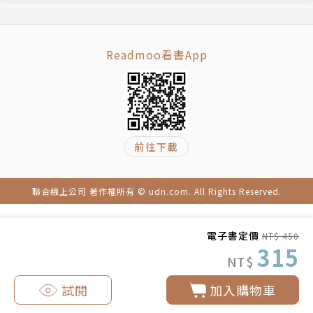
A到A+》作者柯林斯推薦。書中除分享成功企業家的生
活故事、經營哲學，可以讓投資人藉由參考這些讓公司
Readmoo看書App
獲利的方式，判斷什麼樣的投資標的，值得投資。
本書原為八旗文化出版：為股東創造財富
作者簡介
前往下載
威廉．索恩戴克（William N. Thorndike, Jr.）
聯合線上公司 著作權所有 © udn.com. All Rights Reserved.
投資機構胡薩托尼克合資公司（Housatonic Part
ners）的創辦人暨執行董事。曾任教於哈佛與史丹佛
電子書定價
NT$ 450
315
商學院、歐洲工商管理學院與倫敦商學院。他是史丹佛
NT$
商學院信託與大西洋學院（College of the Atlanti
試閱
加入購物車
c）的受託管理人、WGBH監督委員會委員，也是社會
影響力投資協力組織FARM的創始人之一。擔任多家公