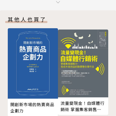
第8章 資本飛輪推動事業
☑反向操作：在利潤不具吸引力時退到場邊，但在
第9章 極度的理性
別人退場時逢低進場
其他人也買了
結 語 老狗的老把戲
後 記 經營的範例與檢查表
除了以上特質，本書選出的八位執行長，都在冷戰
附 錄 巴菲特測試
後漫長的經濟萎靡期，為股東帶來20%以上的年化報
注 釋
酬率。這段期間，外有石油危機，內有災難性的財政和
版權頁
貨幣政策，在各種負面消息的籠罩之下，美國出現嚴重
通膨、兩次大幅度的衰退（和空頭走勢），利率高達1
8％，油價暴漲了3倍。
這段時期和現在一樣，充滿了不確定性，許多經理
人都按兵不動；反觀這幾位非典型的高績效執行長，這
段時間可說是他們職業生涯中最活躍的時期——他們每
一位要不就是投入庫藏股買回計畫，要不就是展開一連
流量變現金！自媒體行
開創新市場的熱賣商品
串大規模的收購。套用華倫．巴菲特的說法，這時的他
銷術 掌握集客銷售
企劃力
們非常「貪心」，他們的同業則是非常「恐慌」。
力，低成本高效益的臉