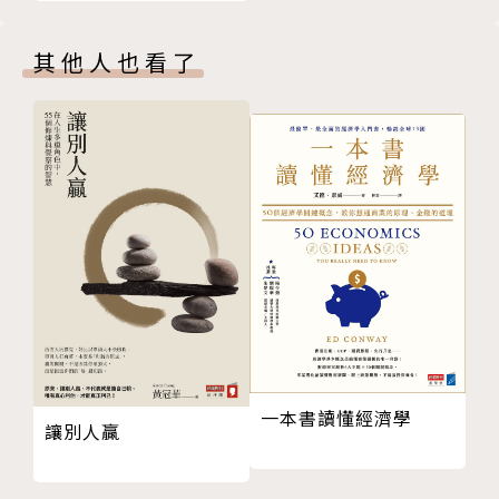
書整合操作法
他們之所以有好成績，在於他們專注在「資本配
其他人也看了
置」，他們不在乎大眾和外在的觀點，而是以務實的角
度，有效率的替股東創造財富最大化。以『資本配置最
佳化』為原則的公司，在配置資金時，基本上有五大方
向：
1 當本業具備成長性時，投資本業。
2 當本業不具備成長性時，投資其他產業
3 當滿足前兩項的時候，有負債就償還債務。
4 當公司本身股價低於內在價值的時候，實施庫藏
股。
5 滿足前四項後，發放現金股息。
一本書讀懂經濟學
讓別人贏
本書橫跨投資和商管領域，還贏得價值投資大師巴
菲特、查理‧蒙格的推崇、也獲得當代企管大師、《從