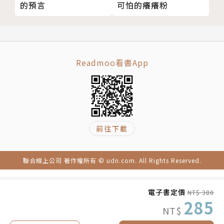
Q 為什麼巧克力那麼容易融化？
可怕的癢癢粉
的預言
孩子「敢提問、會查找、能解釋」──
在家做實驗：把巧克力融化再凝固吧！
這正是迎向未來世界最關鍵的能力：跨領域的理解力＋
Q 糖果屋真的可以親手做出來嗎？
以好奇驅動的自學力。
輝夜姬（竹取公主） » 月球的奧祕
讓孩子在故事的餘韻中，自然而然學會觀察、思考與推
Q 真的有會發光的竹子嗎？
Readmoo看書App
理，
Q 竹子長大需要多久？
展開一場驚喜又有趣的科學探索之旅！
Q 為什麼月亮的形狀會變？
Q 人類可以住在月亮上嗎？
誠摯推薦
大蕪菁 » 重量的奧祕
前往下載
Q 蕪菁是什麼樣的蔬菜？
朱慶琪／國立中央大學物理系副教授
Q 大家各自能用多大的力氣來拔蕪菁呢？
陳乃綺（Penny老師）／兒童科學實驗家
Q 那棵「大蕪菁」到底有多重？
盧俊良／岳明國中小自然老師、 fb「阿魯米玩科學」
聯合線上公司 著作權所有 © udn.com. All Rights Reserved.
在家做實驗：挑戰兩邊平衡
粉專版主
北風與太陽 » 天氣的奧祕
電子書定價
NT$ 380
Q 向陽和背陽，有什麼不一樣？
285
「童話，是孩子想像力的起點；科學，是他們探索世界
NT$
Q 風是怎麼來的？
的第一步。《童話裡的酷科學》就像一位溫柔的引路