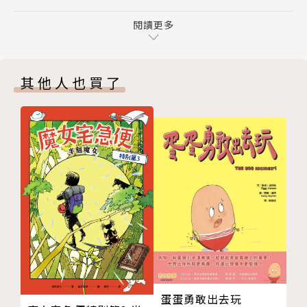
Q 鋼琴是什麼樣的樂器？
恩》、《輝夜姬》、《浦島太郎》、《龜兔賽跑》⋯⋯
Q 「合唱」為什麼悅耳動聽？
閱讀更多
等經典童話，每個故事都能引出許多有趣的「為什
拇指姑娘 » 動植物的奧祕
麼」：
Q 鬱金香是什麼樣的花？
其他人也買了
Q 鼴鼠為什麼害怕陽光呢？
・鳥的羽毛真的可以織布嗎？
Q 燕子從哪裡來？又往哪裡去？
・雲到底在多高的地方？
傑克與魔豆 » 雲的奧祕
・金蛋如果是真的，一顆值多少錢？
Q 傑克帶回來的「魔豆」是什麼豆？
・魚游得這麼快，靠的是什麼本領？
Q 我也想要站在雲上！可以嗎？
Q 故事中的魔豆長到了多高？
這些看似童話裡的奇想，其實都可以用科學一一解答！
Q 「金蛋」有多大？
透過每則童話激發出的問答，孩子不再只是聽故事，而
三隻小豬 » 建築的奧祕
是開始參與故事，
Q 草屋、木屋、磚屋分別是什麼樣的房子？
從聲音的震動、雲層的高度、植物的生長、星星的位
Q 如果三隻小豬合力蓋房子，會是什麼樣的房子呢？
置、房屋的結構等主題切入，
Q 高塔遇到地震不會倒塌嗎？
對應自然科學核心領域：聲音、天氣、動植物、宇宙、
人魚公主 » 魚類的奧祕
建築⋯⋯
蛋蛋勇敢出去玩