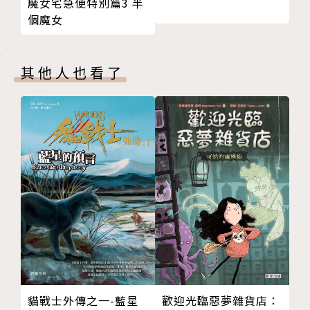
魔女宅急便特別篇3 半
Q 為什麼魚類不能在陸地上、人類不能在水裡生活？
幫助孩子將「知識」轉化為「生活理解」：
個魔女
Q 我們在游泳的時候，手腳要怎麼活動呢？
Q 為什麼魚能游得這麼快呢？
・原來「魔豆」真的有可能長得很高，只是還碰不到
在家做實驗：自製小船比一比
雲；
其他人也看了
螞蟻與螽斯 » 昆蟲的奧祕
・北風真的那麼冷嗎？那是因為風的生成有一套複雜的
Q 螽斯是什麼樣的昆蟲？
能量機制；
Q 除了螽斯之外，還有其他「會唱歌的昆蟲」嗎？
・不來梅樂隊的樂器其實可以自己做，用橡皮筋、面紙
Q 螞蟻的家裡長什麼樣子呢？
盒就能發出聲音！
牛郎與織女 » 宇宙的奧祕
Q 七夕故事裡的星星是哪兩顆？
無論你是孩子、家長還是老師，
Q 織女星與牽牛星在哪裡？
這本書都將顛覆你對童話與科學的印象──
Q 為什麼七夕是7月7日？
原來，那些我們熟悉的故事，藏有這麼多細節與答案等
Q 冬天看不到夏季大三角嗎？
著我們去發現！
在家做實驗：一起來做星座傘
糖果屋 » 甜點的奧祕
這是一場從閱讀出發的科學素養訓練，也是讓孩子在日
Q 為什麼糖果和餅乾是硬的？
常中養成思辨力的遊戲。
歡迎光臨惡夢雜貨店：
貓戰士外傳之一-藍星