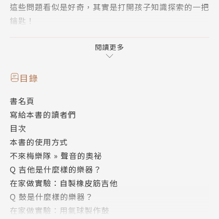
這些問題看似是好奇，其實是打開孩子知識探索的一把
鑰匙！
本書由東京理科大學教授川村康文、教育專家小林尚美
閱讀更多
與兒童文藝獎得主北川千春共同設計，
以經典童話為起點，引導孩子解開多元謎題、探索背後
目錄
的知識，
書名頁
搭配在家就可操作的小實驗，讓閱讀故事不只有品格教
寫給本書的讀者們
養，
目次
還能啟發孩子的科學邏輯力，讓學習變得更生動有趣！
本書的使用方式
不來梅樂隊 » 聲音的奧祕
◎涵蓋聲音、天氣、動植物、宇宙、建築等自然核心領
Q 吉他是什麼樣的樂器？
域，
在家做實驗：自製橡皮筋吉他
結合想像、理性與實作的STEAM跨界讀物！
Q 鼓是什麼樣的樂器？
在家做實驗：用氣球製作鼓
本書收錄《拇指姑娘》《不來梅樂隊》、《白鶴報