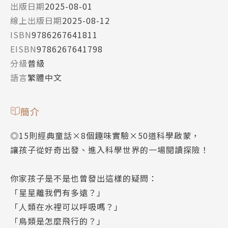
出版日期
2025-08-01
線上出版日期
2025-08-12
ISBN
9786267641811
EISBN
9786267641798
分級
普級
語言
繁體中文
簡介
◎15則經典童話×8個趣味實驗×50道科學啟蒙，
讓孩子從好奇出發、進入科學世界的一場閱讀探險！
你家孩子是不是也曾發出這樣的疑問：
「星星離我們有多遠？」
「人類在水裡可以呼吸嗎？」
「鳥類是怎麼飛行的？」