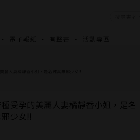
資產合併結果查詢
電子報紙
有聲書
活動專區
書櫃開通申請
與資產合併申請圖文教學
資產合併結果查詢
書櫃開通申請
美麗人妻橘靜香小姐，是名純真無邪少女!!
借種受孕的美麗人妻橘靜香小姐，是名
邪少女!!