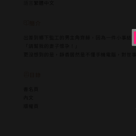
語言
繁體中文
簡介
出差到鄉下監工的男主角齊藤，因為一件小事結
「請幫我的妻子懷孕！」
更沒想到的是，靜香居然是不懂手機電腦，對世
目錄
書名頁
內文
版權頁