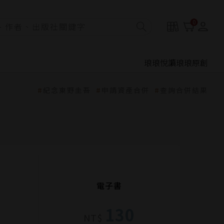
0
琅琅悅讀
琅琅原創
紀念東野圭吾
申請資產合併
查詢合併結果
電子書
130
NT$