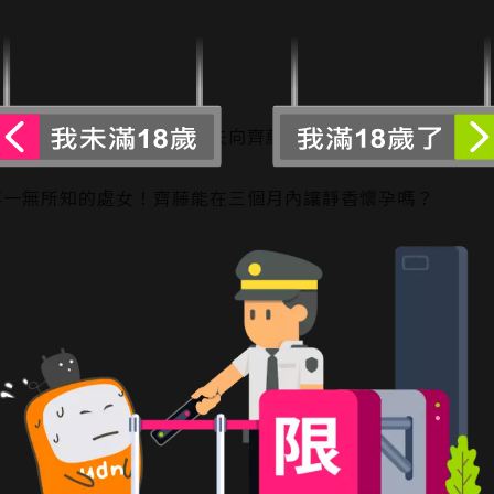
識了人妻靜香。但是她的丈夫向齊藤提出了一個匪夷所思的要
事一無所知的處女！齊藤能在三個月內讓靜香懷孕嗎？