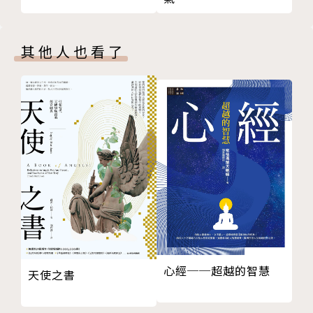
想念主愛
應當快樂
全獻在壇上
其他人也看了
為義受苦
專心祈禱
信心的眼光
快樂接受神的旨意
全無阻隔在主與我靈之間
信心的腳步
神能力的彰顯
在風雨中歌唱
默想十字架
神的磨石
與神同行
心經──超越的智慧
天使之書
靈命漸長
主能使我們多結果子