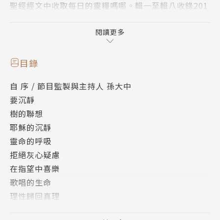
聖經經文中收取每日的靈糧嗎哪。輯一至輯八收錄201
8年的節目信息，梳理文字，分編成八輯，每輯各有一
個主要課題：
閱讀更多
「與主同行」、「突破更新」、「試煉成金」、「謙卑
倚靠」、「信心得勝」、「靈性成熟」、「禱告大
目錄
能」、「忠心服事」。藉著思想、感恩、禱告，領人一
自 序 / 節目監製與主持人 孫大中
步一步認識主，進深人與神之間愛的關係，直到永生。
要沉靜
樹的聯想
【作者簡介】
耶穌的沉靜
孫大中
靈命的呼吸
現任遠東福音會節目總監，及廣播節目《曠野嗎哪》的
拒絕灰心疑慮
監製與主持人。
在指望中喜樂
過去在伊利諾州惠頓研究所（Wheaton College Grad
歌唱的生命
uate School）主修大眾傳播碩士。
理性歸回真理
在河邊扎根