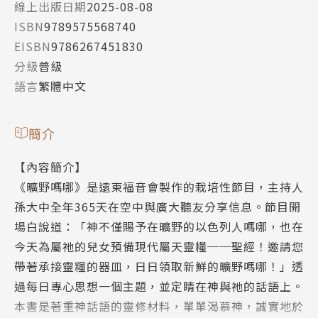
線上出版日期
2025-08-08
ISBN
9789575568740
EISBN
9786267451830
分級
普級
語言
繁體中文
簡介
【內容簡介】
《曠野嗎哪》是遠東福音會製作的栽培性節目，主持人
孫大中全年365天在空中與廣大聽友分享信息。節目開
場白說道：「神不僅賜予在曠野的以色列人嗎哪，也在
今天為屬祂的兒女預備現代屬天靈糧──聖經！邀請您
帶著承接靈糧的器皿，日日領取新鮮的曠野嗎哪！」透
過每日專心思想一個主題，並定睛在神與祂的話語上。
本書是著重神話語的靈修材料，單單渴慕神，誠實地於