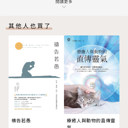
不向憂愁屈服
閱讀更多
柔和謙卑
立志作安靜人
其他人也買了
松柏長青
滿足的快樂
百合花在荊棘內
獨自忍受
默然倚靠耶和華
我靈鎮靜
用溫和的品格見證主耶穌復活
雲散天自晴
不要計較
「居上」的生活
愛的力量
信靠神
禱告若愚
療癒人與動物的直傳靈
耶穌比這更寶貴
氣