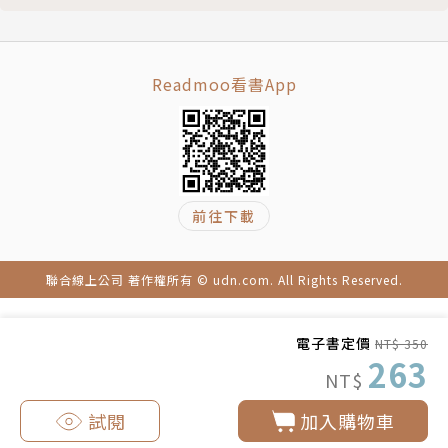
以恩慈相待
講說耶穌的事
傳好消息
Readmoo看書App
主的喜樂
後記
附錄
前往下載
聯合線上公司 著作權所有 © udn.com. All Rights Reserved.
電子書定價
NT$ 350
263
NT$
試閱
加入購物車