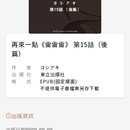
再來一點《雷雷雷》 第15話（後
篇）
作 者
ヨシアキ
出 版 社
東立出版社
格 式
EPUB(固定版面)
不提供電子書檔案另存下載
出版資訊
出版日期
0000-00-00