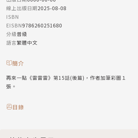
線上出版日期
2025-08-08
ISBN
EISBN
9786260251680
分級
普級
語言
繁體中文
簡介
再來一點《雷雷雷》第15話(後篇)，作者加筆彩圖１
張。
目錄