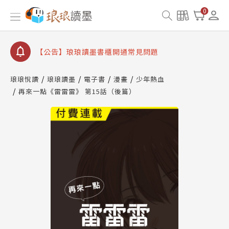
查詢
0
【公告】琅琅讀墨數位閱讀資產合併與書櫃開通申請
【公告】琅琅讀墨書櫃開通常見問題
【公告】琅琅讀墨 3 分鐘完成書櫃開通與資產合併申
請圖文教學
【公告】琅琅書店服務升級重要說明及資產合併結果
琅琅悅讀
琅琅讀墨
電子書
漫畫
少年熱血
查詢
再來一點《雷雷雷》 第15話（後篇）
【公告】琅琅讀墨數位閱讀資產合併與書櫃開通申請