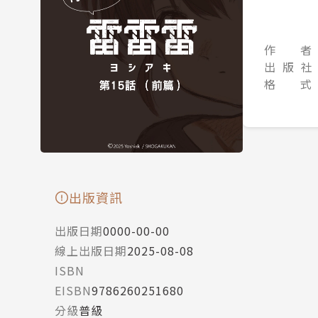
作 者
出 版 社
格 式
出版資訊
出版日期
0000-00-00
線上出版日期
2025-08-08
ISBN
EISBN
9786260251680
分級
普級