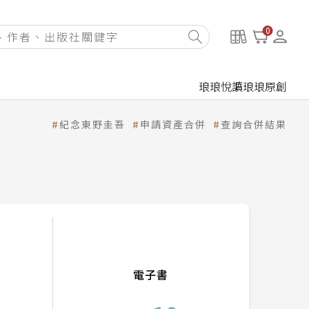
0
琅琅悅讀
琅琅原創
紀念東野圭吾
申請資產合併
查詢合併結果
電子書