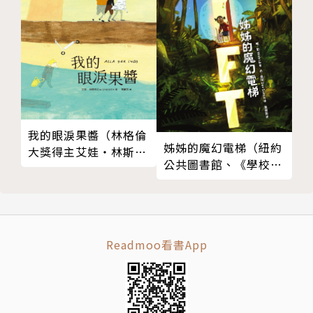
也象徵著「活下去」的堅持。
4-友情對抗無常的永恆象徵：在有限生命中寫下無限牽
絆，友情如〈壽限無〉般綿延不絕。
這個暑假，有鳳梨西打的氣泡、摔車翻倒的笑聲，
還有比汗水更黏稠的情誼——那是我們一輩子的友情！
我的眼淚果醬（林格倫
姊姊的魔幻電梯（紐約
大獎得主艾娃‧林斯特
◎試讀年齡：有注音，9-12歲（國小中高年級），全
公共圖書館、《學校圖
代表作品）
書約1.7萬字
書館期刊》年度最佳選
◎教育議題分類：閱讀素養、品格教育
書）
作者簡介
Readmoo看書App
最上一平
1957年，山形縣人。兒童文學作家。著有小說作品