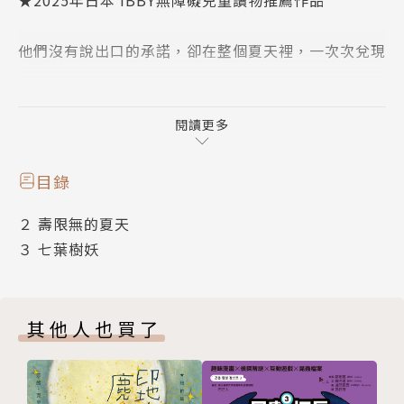
他們沒有說出口的承諾，卻在整個夏天裡，一次次兌現
小勝走得慢，但他鬼點子最多；
阿明有點膽小，卻總是第一個擔心朋友；
閱讀更多
阿山和修仔鬧歸鬧，但永遠是最會「撐場」的隊友。
目錄
四年級的夏天，罹患肌肉萎縮症的小勝，
２ 壽限無的夏天
說出他一直以來想完成的事情，
３ 七葉樹妖
「我也想跳啊。說不定明年就跳不了了，我覺得今年可
能是最後一次機會……拜託啦！」小勝說完，雙手合
十，然後用力的放了一個屁。
其他人也買了
我們為此制定了縝密的冒險計畫......
本書以活潑幽默的筆調，描繪四個男孩在夏日氣息濃厚
的山村中，經歷充滿笑聲、衝突與感動的暑假時光，也