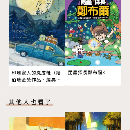
在友情與冒險中，悄悄埋下對生命韌性的深刻思考。
◎〈壽限無〉是日本傳統表演藝術「落語」中的經典段
子，故事講述父母為孩子取名時，因為貪心就將所有吉
祥話都加到名字裡去，結果孩子就擁有了一個超、級、
長的搞笑名字。它融合幽默與對生命的祝福，令人又好
氣又好笑。
昆蟲探長鄭布爾3
印地安人的麂皮靴（紐
本書特色
伯瑞金獎作品．經典新
譯版）
1-描寫友情與冒險的純真童年：四個小學生的夏天，充
滿笑聲、衝突與感動。
其他人也看了
2-罕病孩子的正向視角：以明亮筆觸描繪肌肉萎縮症的
孩子與朋友們共同生活與成長。
3-日本鄉村的風物與文化：造濃厚的日本夏日風景，搭
配貫穿全書的落語段子〈壽限無〉，成為友情的象徵，