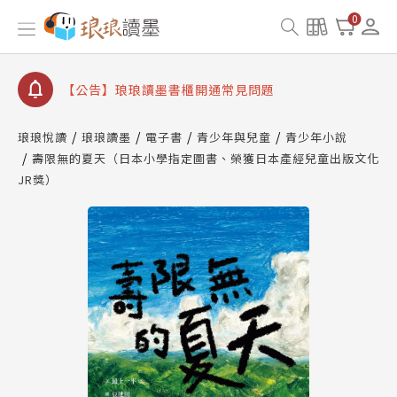
【公告】因 Readmoo 讀墨系統維護中，本站同步暫
0
停部分閱讀服務
【公告】琅琅讀墨數位閱讀資產合併與書櫃開通申請
【公告】琅琅讀墨書櫃開通常見問題
【公告】琅琅讀墨 3 分鐘完成書櫃開通與資產合併申
請圖文教學
琅琅悅讀
琅琅讀墨
電子書
青少年與兒童
青少年小說
【公告】琅琅書店服務升級重要說明及資產合併結果
壽限無的夏天（日本小學指定圖書、榮獲日本產經兒童出版文化
查詢
JR獎）
【公告】因 Readmoo 讀墨系統維護中，本站同步暫
停部分閱讀服務