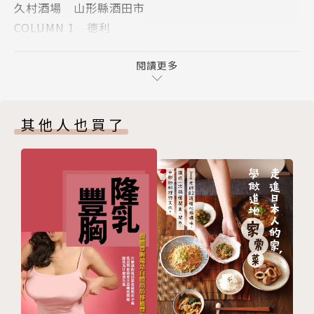
久村酒場 山形縣酒田市
杯。」──〈鍵屋〉
COLUMN 1 德利
源氏 宮城縣仙台市
▍〈東日本篇〉【東日本範圍】北海道、東北地方、關
大橋 東京都足立區千住
閱讀更多
東地方
Mimasuya 東京都千代田區神田
源於氣候風土，探索人情的東日本居酒屋。
COLUMN 2 暖簾
店家順應在地風土氣候的精心設計，
其他人也買了
赤津加 東京都千代田區外神田
全都是為了幫上門的客人，抵禦暖簾外的寒冷和疲憊。
鍵屋 東京都台東區根岸
對舒適度的極致講究和完美的距離感是最大特色。
Fukube 東京都中央區八重洲
一旦踏入就捨不得離開的舒適度，以及用當地產食材製
COLUMN 3 酒燗器
成的優質下酒菜。
岸田屋 東京都中央區月島
Shinsuke 東京都文京區湯島
▍總有一家店，能讓我們不用刻意交談，也能隔絕世俗
伊勢藤 東京都新宿區神樂坂
繁華的疲憊──
COLUMN 4 美人圖海報
居酒屋的「居」字同時代表著舒適度（居心地）與歸屬
齊藤酒場 東京都北區上十條
感（居場所）。
Ranman 東京都中野區中野
拚盡全力傳承下去的不只是歷史，更是人生的軌跡和生