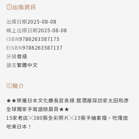
出版資訊
出版日期
2025-08-08
線上出版日期
2025-08-08
ISBN
9786263587175
EISBN
9786263587137
分級
普級
語言
繁體中文
簡介
★★榮獲日本文化廳長官表揚 居酒屋探訪家太田和彥
全球獨家手寫語錄扉頁★★
15家老店╳380張全彩照片╳15張手繪素描，吃懂道
地東日本！