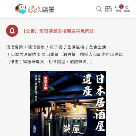
【公告】因 Readmoo 讀墨系統維護中，本站同步暫
0
停部分閱讀服務
【公告】琅琅讀墨數位閱讀資產合併與書櫃開通申請
【公告】琅琅讀墨書櫃開通常見問題
【公告】琅琅讀墨 3 分鐘完成書櫃開通與資產合併申
請圖文教學
琅琅悅讀
琅琅讀墨
電子書
生活風格
飲食生活
【公告】琅琅書店服務升級重要說明及資產合併結果
日本居酒屋遺產 東日本篇：酒與情，嚐遍人和歷史的15家店
查詢
（作者手寫語錄扉頁「初冬鍵屋‧酌飲熱酒」）
【公告】因 Readmoo 讀墨系統維護中，本站同步暫
停部分閱讀服務