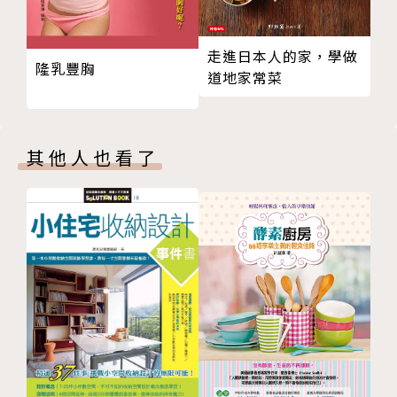
COLUMN 5 名物料理
活百味。
銀次 神奈川縣橫須賀市
每家店的規矩各有不同，所有獨特的價值是透過人集體
走進日本人的家，學做
多可能 靜岡縣靜岡市
的互動所形成。
隆乳豐胸
道地家常菜
東日本篇 後記／版權頁
｜建築物的古樸
創業超過至少70 年，且建築物保有原貌。大火、空
其他人也看了
襲、地震或是戰爭，歷經滄桑與動盪的歲月，散發古樸
風情。
座落現代日本的街道中，頓時有種穿越時空之感。
保存不易，但維護更不易的建物，就像年輪般持續層層
交疊下去。
｜傳承的歷史
數代未中斷的人情味。上一代所傳承下來的店家、工
具、酒品與菜餚，只會因為時間的淬鍊更成熟，更有味
道。