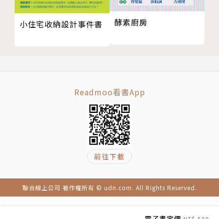
｜庶民的滋味
酵素廚房
小住宅收納設計事件書
口味和價位都是庶民等級。不華麗卻富含底蘊的味道，
感性記錄每個店家的故事。
身為居酒屋探訪家的太田和彥用獨有且敏銳的感性，看
代表庶民經濟的飲酒文化，創造最有溫度的勤奮日常。
Readmoo看書App
★何謂居酒屋遺產？
1. 創業超過至少70年，而且建築物保有原貌。
前往下載
2. 傳承三代以上。
3. 口味和價位都是庶民等級。
聯合線上公司 著作權所有 © udn.com. All Rights Reserved.
★居酒屋的歷史
可追溯到江戶時代，當時的酒屋除了賣酒，還提供顧客
電子書定價
NT$ 500