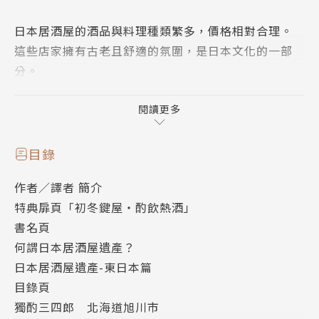
日本居酒屋的酒品與料理種類繁多，價格相對合理。
這些店家擁有古老且舒適的氛圍，是日本文化的一部
分。
歡迎各位閱讀本書後，前往體驗。
──居酒屋探訪家‧ 太田和彥
閱讀更多
目錄
【書籍介紹】
作者／譯者 簡介
特典扉頁「初冬鍵屋‧酌飲熱酒」
♦單書特典扉頁「初冬鍵屋‧酌飲熱酒」♦
書名頁
「寒風吹襲的初冬，是我最喜歡的東京樣貌。在夕陽落
何謂日本居酒屋遺產？
下的傍晚時刻，在鍵屋喝杯熱酒。
日本居酒屋遺產-東日本篇
在這裡，能用與戰前相同的方式飲酒，就是鍵屋最棒的
目錄頁
價值。
獨酌三四郎 北海道旭川市
不知從何時開始，每至年末我都會坐在此處酌飲一