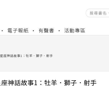
資產合併結果查詢
電子報紙
有聲書
活動專區
中，本站同步暫停部分閱讀服務
書櫃開通申請
與資產合併申請圖文教學
資產合併結果查詢
星座神話故事1：牡羊．獅子．射手
中，本站同步暫停部分閱讀服務
星座神話故事1：牡羊．獅子．射手