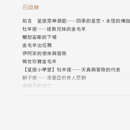
希臘神話是西方文化的重要根基，了解神話故事
目錄
情節鮮明的故事與個性強烈的人物，不僅能提升
前言 星座眾神源起——四季的星空，永恆的傳
獨特的奇幻元素也能激發想像力和創造力！
牡羊座——拯救兄妹的金毛羊
觸怒宙斯的下場
✦ 一次培養語文力 × 文化力 × 創造力
金毛羊出任務
本書重新調整並改寫希臘神話，兼具文學性、教
伊阿宋的使命與冒險
每篇星座神話故事約一萬字，段落分明、語句清
稀世珍寶金毛羊
搭配全彩插圖，是最適合中小學生的神話入門書
【星座小學堂】牡羊座——天真與冒險的代表
獅子座——涅墨亞的食人巨獅
✦ 除了神話故事，更是星座性格說明書
母與子的流亡
本書不只說故事，更會告訴你……
英雄大戰蛇髮女妖
這些神話角色的個性、行為與選擇，和你有什麼
海克力士的誕生
一邊看故事，一邊認識自己及理解親朋好友的性
英雄的贖罪之旅
透過閱讀神話故事，深入思考和分析角色的性格
【星座小學堂】獅子座——天生耀眼的王者風範
將這些洞察力應用在日常生活當中！
射手座——智勇雙全的半人馬