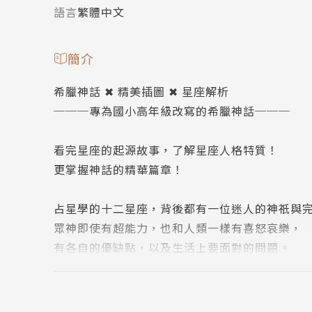
語言
繁體中文
簡介
希臘神話 ✖︎ 精美插圖 ✖︎ 星座解析
───專為國小高年級改寫的希臘神話───
看完星座的起源故事，了解星座人格特質！
更掌握神話的精華篇章！
占星學的十二星座，背後都有一位迷人的神祇與
眾神即使有超能力，也和人類一樣有喜怒哀樂，
有各自的優缺點，以及生活上要面對的問題。
有些神話比影集還狗血、有些英雄比超人還熱血
✦ 為什麼要讀十二星座希臘神話故事？