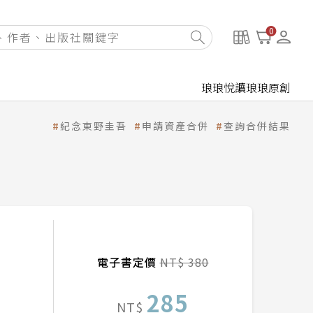
0
琅琅悅讀
琅琅原創
紀念東野圭吾
申請資產合併
查詢合併結果
電子書定價
NT$ 380
285
NT$