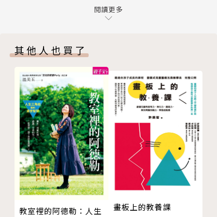
「妹妹」、「雞雞」這些詞適當嗎？
閱讀更多
〈性別意識情境2〉
當你難以啟齒孩子是怎麼出生的……
✦當孩子被其他人評價外貌而感到受傷、自卑時，
小女生一出生就是長頭髮嗎？
你該怎麼給予適當的鼓勵？
其他人也買了
不要再分男生色和女生色！
〈性別意識情境3〉
男童便斗是必要的嗎？
✦當孩子在學校突然被同學親了臉頰（或是去親同
「兒子叫我買粉色亮片書包給他……」
學的臉頰），事後你該怎麼應對？
尊重邊界，才能認知安全狀態
〈性別意識情境4〉
可以一起洗澡到什麼時候？
✦當孩子擁有獨立的數位裝置，沒辦法逐一檢查所
「唉，沒有女兒真可憐。」
有觀看內容的你，該怎麼讓孩子聰明而健康地觀看數位
☆幼兒童教室環境檢測
內容？
第3堂課 上小學後，培養健康的性價值觀與自尊感
髒話背後的性別敵意
▍自尊感UP，偏見OUT！
小心「公主病」——明確的嫌惡表達？
性別意識敏感度最高的冰島，同時也是全球幸福指
為什麼「性別二分法」很危險？
數高踞第三的國家。透過這本書，養育者可以從旁引導
「洗碗機阿姨」與平等語言生活
孩子建立起健康的價值觀，提升自我價值感，並培養出
畫板上的教養課
教室裡的阿德勒：人生
朋友之間也存在權力關係
幸福成長過程中不可或缺的三要素：