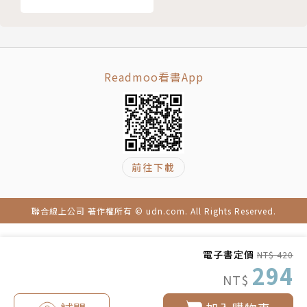
諶淑婷〡作家、性平教育講師
本書特色
Readmoo看書App
● 性別教育第一步，從父母與老師的語言開始。
● 每一章都對應真實生活情境，幫助讀者立即運
用。
● 精選性別繪本與讀物清單，提供家庭與教學現
前往下載
場使用。
● 引導孩子建立自我價值感與判斷力，適合搭配
素養教育、SEL（社會情緒學習）、品格教育。
聯合線上公司 著作權所有 © udn.com. All Rights Reserved.
作者簡介
電子書定價
NT$ 420
294
NT$
徐賢柱