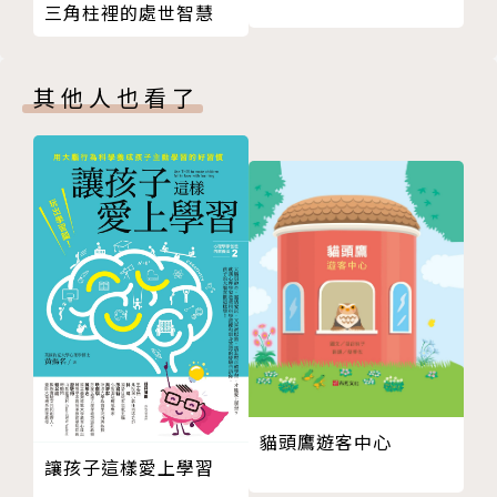
三角柱裡的處世智慧
我們應該從性教育書籍中讀懂什麼？
★熱愛所擁有一切的知足力
以避免旁觀的教育取代預防加害、被害
★不帶各種偏見的包容力
關於那些偉大卻不被認可的家事
★強大的共情能力
其他人也看了
正常家庭與低出生率的反思
大眾媒體對孩子世界的潛在影響
孩子不需要完美的大人，只需要願意和他一起思考
不必刻意舉辦月經派對或夢遺派對
的大人。讓我們一起長出眼光，看見偏見是怎麼滲透日
☆更深入探討性別刻板印象
常，並從日常中開始理解如何平等的看待世界。
第4堂課 數位時代的性別意識敏感課
你今天又沒經過孩子同意拍照了嗎？
【同場加映】
與其禁止孩子接觸YouTube，不如引導他們健康觀看
☑每堂課皆附有涵蓋心理到生活環境的「性別意識
教導孩子警惕網路上的讚美與誘惑
敏感自我檢測清單」
如何淘汰充滿偏見的繪本？
☑同步推薦關於性別意識的親子共讀經典繪本書單
如何讓孩子正確看待「紙片人」藝人的審美風潮？
&主題讀物
第一次性經驗：十二項健康原則
☑繪本讀物經審定確認，皆有在台灣出版販售
貓頭鷹遊客中心
後記 我們正站在岔路上
讓孩子這樣愛上學習
版權
【審訂】