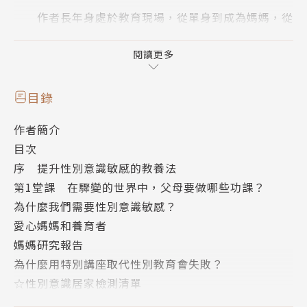
作者長年身處於教育現場，從單身到成為媽媽，從
學校教師到兩名孩子的母親，她逐漸意識到「性別教
育」其實是全人教育，唯有健全發展才能守護孩子健康
閱讀更多
成長。
從浴室、書包、啦啦隊、YouTube到髒話……她
目錄
用實際可行的方法，陪大人和孩子一起理解什麼是「性
作者簡介
別意識」。
目次
序 提升性別意識敏感的教養法
有人可能會說：「光是育兒就已經夠累了，居然還
第1堂課 在驟變的世界中，父母要做哪些功課？
得學習什麼性別意識嗎？」
為什麼我們需要性別意識敏感？
但以下的情境是否經常讓你困擾：
愛心媽媽和養育者
媽媽研究報告
〈性別意識情境1〉
為什麼用特別講座取代性別教育會失敗？
✦當孩子在球場上看見穿著清涼的啦啦隊員，詢問
☆性別意識居家檢測清單
「為什麼這些姊姊要露出肚臍，穿這麼短的褲子不冷
第2堂課 在學齡前，剷除偏見的種子
嗎？」的時候，你該怎麼回答？