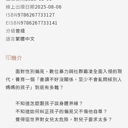
線上出版日期
2025-08-06
ISBN
9786267733127
EISBN
9786267733141
分級
普級
語言
繁體中文
簡介
面對性別偏見、數位暴力與社群霸凌全面入侵的現
代，養育一個「書讀不好沒關係，至少不會亂問候別人
媽媽的孩子」到底有多難？
不知道怎麼跟孩子談身體界線？
不知道如何糾正孩子的偏見又不傷他自尊？
覺得這世界對女兒太危險，對兒子要求太多？