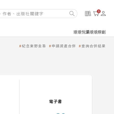
0
琅琅悅讀
琅琅原創
紀念東野圭吾
申請資產合併
查詢合併結果
電子書