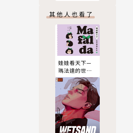
蝦。9
其他人也看了
娃娃看天下—
瑪法達的世界
（3）【瑪法達
降落地球60週
年紀念版】