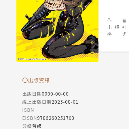
作 者
出 版 社
格 式
出版資訊
出版日期
0000-00-00
線上出版日期
2025-08-01
ISBN
EISBN
9786260251703
分級
普級