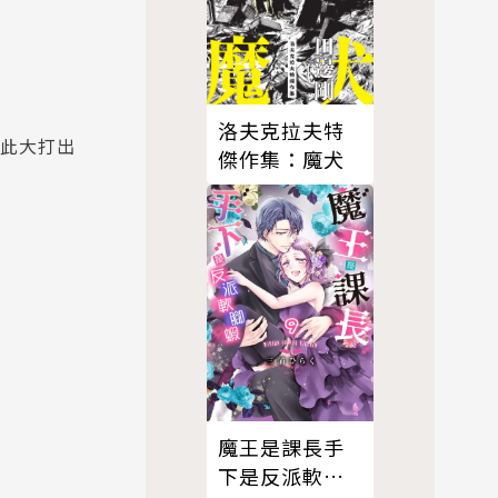
洛夫克拉夫特
因此大打出
傑作集：魔犬
魔王是課長手
下是反派軟腳