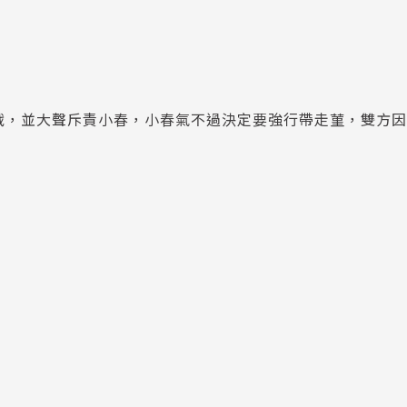
戰，並大聲斥責小春，小春氣不過決定要強行帶走菫，雙方