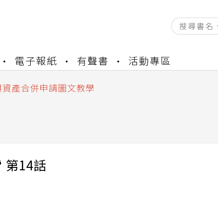
資產合併結果查詢
電子報紙
有聲書
活動專區
書櫃開通申請
與資產合併申請圖文教學
資產合併結果查詢
書櫃開通申請
 第14話