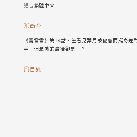
語言
繁體中文
簡介
《雷雷雷》第14話，菫看見葉月被傷害而挺身迎
手！但激戰的最後卻是…？
目錄