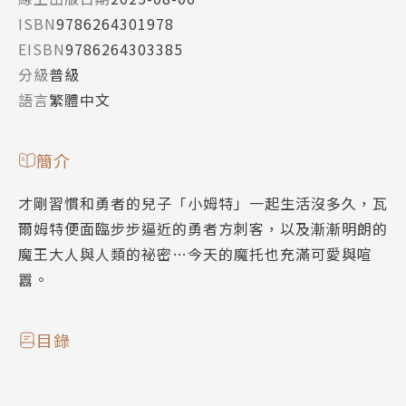
ISBN
9786264301978
EISBN
9786264303385
分級
普級
語言
繁體中文
簡介
才剛習慣和勇者的兒子「小姆特」一起生活沒多久，瓦
爾姆特便面臨步步逼近的勇者方刺客，以及漸漸明朗的
魔王大人與人類的祕密…今天的魔托也充滿可愛與喧
囂。
目錄