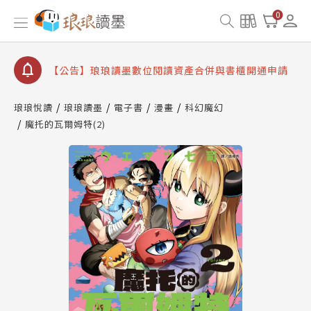
查詢
0
【公告】因 Readmoo 讀墨系統維護中，本站同步暫
停部分閱讀服務
【公告】琅琅讀墨數位閱讀資產合併與書櫃開通申請
【公告】琅琅讀墨書櫃開通常見問題
【公告】琅琅讀墨 3 分鐘完成書櫃開通與資產合併申
琅琅悅讀
琅琅讀墨
電子書
漫畫
科幻魔幻
請圖文教學
魔托的瓦爾姆特(2)
【公告】琅琅書店服務升級重要說明及資產合併結果
查詢
【公告】因 Readmoo 讀墨系統維護中，本站同步暫
停部分閱讀服務