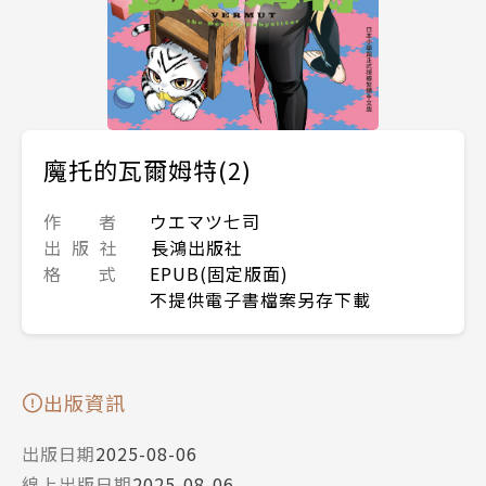
魔托的瓦爾姆特(2)
作 者
ウエマツ七司
出 版 社
長鴻出版社
格 式
EPUB(固定版面)
不提供電子書檔案另存下載
出版資訊
出版日期
2025-08-06
線上出版日期
2025-08-06