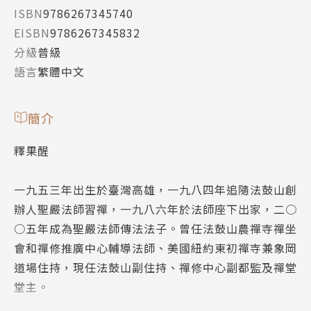
ISBN
9786267345740
EISBN
9786267345832
分級
普級
語言
繁體中文
簡介
釋果醒
一九五三年出生於臺灣高雄，一九八四年追隨法鼓山創
辦人聖嚴法師習禪，一九八六年於法師座下出家，二○
○五年成為聖嚴法師傳法法子。曾任法鼓山農禪寺禪坐
會和禪修推廣中心輔導法師、美國紐約東初禪寺兼象岡
道場住持，現任法鼓山副住持、禪修中心副都監及禪堂
堂主。