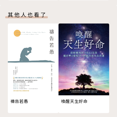
妄心與妄念
念佛方法
其他人也看了
四念住與默照
禪宗與南傳止觀同異
用默照，轉眾生用為佛用
用話頭，返妄歸真
生活三昧
波羅蜜
問答討論
〈第四講〉《楞嚴經》的生死觀
把佛性找出來
眾生為何流浪生死？
為什麼說人生如夢如幻？
世界與眾生是怎麼出現的？
禱告若愚
喚醒天生好命
器世間是如何運轉的？
五濁惡世怎麼說？