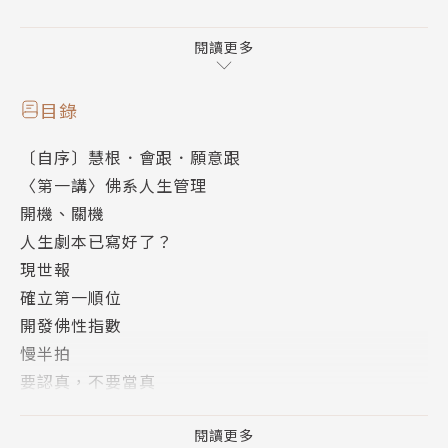
三十三歲出家，自云人生「三三來遲」，出家後，對漢
傳經典及禪宗體用心法，融會貫通。二○一一年起，結
閱讀更多
合《楞嚴經》、《圓覺經》、《維摩詰經》、《六祖壇
經》等經教，於臺灣、美國、澳洲、莫斯科、波蘭、香
目錄
港、新加坡等地，帶領止觀、默照、話頭、念佛禪等禪
〔自序〕慧根．會跟．願意跟
修活動，經常為海內外各地人士宣講無我心法。著有
〈第一講〉佛系人生管理
《楞嚴禪心》。
開機、關機
人生劇本已寫好了？
現世報
確立第一順位
開發佛性指數
慢半拍
要認真，不要當真
人身難得，身見難斷
如何發揮「影響力」？
閱讀更多