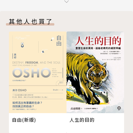
問答討論
〈第二講〉無我的練習
其他人也買了
平衡報導
建立情緒防火線
甘願被「擺布」
隨順智慧
恐懼從何而來？
相由心生，境隨心現
大時空視角
一人一世界
凡夫的世界與覺悟者的世界
問答討論
〈第三講〉禪的修行
行解相應
自由(新版)
人生的目的
不追求、不排斥
除心不除境