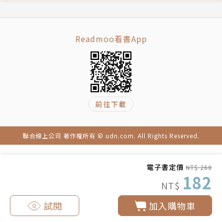
如何抉擇生死根本？
怎樣才能夠逆生死流？
什麼是六根互用？
Readmoo看書App
圓通法門怎麼修？
問答討論
版權頁
前往下載
聯合線上公司 著作權所有 © udn.com. All Rights Reserved.
電子書定價
NT$ 260
182
NT$
試閱
加入購物車