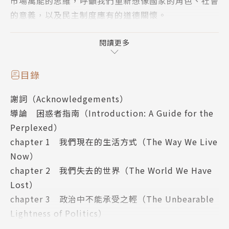
市場萬能的思維，呼籲我們重新想像國家的角色、社會
的意義，以及民主制度應有的道德關懷。
如同愛德蒙．柏克所說，社會是生者、死者與未來
閱讀更多
者之間的契約；賈德在本書中，正是試圖喚回這種跨世
代的倫理想像。他不只為當代困惑者診斷時代病灶，更
目錄
以一位將逝者的身分，為未來世代留下這本政治與道德
謝詞（Acknowledgements）
的備忘錄。
導論 困惑者指南（Introduction: A Guide for the
Perplexed）
作者簡介
chapter 1 我們現在的生活方式（The Way We Live
Now）
東尼．賈德（Tony Judt，1948~2010）
chapter 2 我們失去的世界（The World We Have
Lost）
1948年生於倫敦，畢業於英國劍橋大學國王學院
chapter 3 政治中不能承受之輕（The Unbearable
和法國巴黎高等師範學校，任教於劍橋、牛津、加州大
Lightness of Politics）
學、紐約大學。1995年在紐約大學創設雷馬克研究所
chapter 4 向一切告別？（Goodbye to All Tha