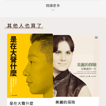
並任所長，致力於研究歐洲事務。2008年確診罹患
t?）
閱讀更多
「肌萎縮性脊髓側索硬化症」（俗稱「漸凍人」），2
chapter 5 怎麼辦？（What Is to Be Done?）
010年病逝於紐約。
chapter 6 未來事務的樣態（The Shape of Things
其他人也買了
to Come）
常為《紐約書評》、《泰晤士報文學增刊》、《新
結語 在社會民主主義裡，哪些已不可行？哪些仍待追
共和》雜誌、《紐約時報》撰文。作品《戰後歐洲六十
求？（Conclusion: What Is Living and What Is Dea
年》名列《紐約時報書評》2005年十大好書，並贏得
d in Social Democracy?）
外交關係理事會亞瑟．羅斯圖書獎（Arthur Ross Boo
版權
k Award）、入圍普立茲獎決選名單和薩謬爾．約翰遜
獎決選名單（Samuel Johnson Prize）。2007年獲
頒漢娜鄂蘭政治思想獎（Hannah Arendt Prize for P
olitical Thought）；2009獲頒歐威爾獎（Orwell P
rize）終身成就特別獎，以表彰他對英國政治寫作的貢
獻。
譯者簡介
美麗的探險
是在大聲什麼