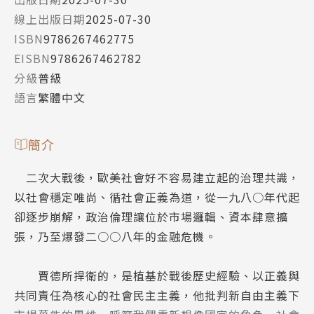
線上出版日期
2025-07-30
ISBN
9786267462775
EISBN
9786267462782
分級
普級
語言
繁體中文
簡介
二次大戰後，歐美社會好不容易建立起的治理共識，
以社會穩定唯尚、循社會正義為道，從一九八○年代起
卻逐步崩解，政治倫理讓位於市場邏輯、資本肆意擴
張，乃至爆發二○○八年的金融危機。
賈德所捍衛的，是植基於戰後歷史經驗、以正義與
共同責任為核心的社會民主主義，他批判新自由主義下