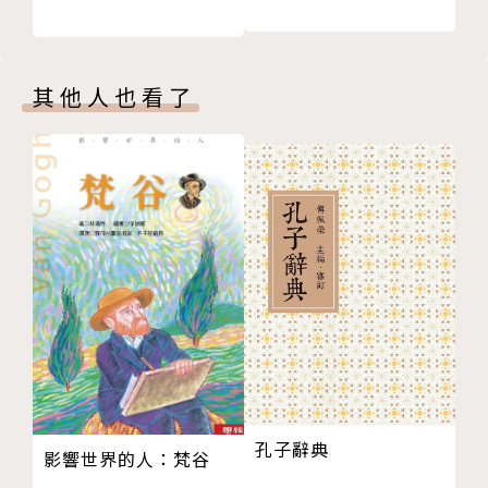
區立遠
台大哲學碩士，德國杜賓根大學古典文獻學碩士，
其他人也看了
政治大學外文中心教師。譯有《歷史之終結與最後一
人》（時報）、《魔法師的年代》（商周）、《山屋憶
往》（左岸）等書。
孔子辭典
影響世界的人：梵谷