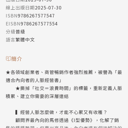
線上出版日期
2025-07-30
ISBN
9786267577547
EISBN
9786267577554
分級
普級
語言
繁體中文
簡介
★各領域創業者、商管暢銷作者強烈推薦，被譽為「最
適合內向者的人脈經營書」
★撕掉「社交＝浪費時間」的標籤，重新定義人脈
積累、建立你需要的深層連結
▍經營人脈怎麼做，才能不心累又有收穫？
顧問界最內向的馬修透過《I型優勢》，化解了銷