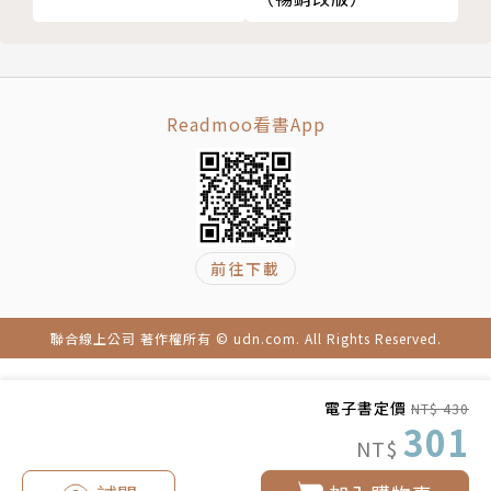
人際網絡，也因此決定為內向者創建社交系統，目標是
讓經營人脈變得簡單、有趣又有收穫。
馬修的客戶名單包含多間《財富》500強公司，但
他真正熱愛的是幫助小企業主擺脫壓力、成功擴張。擁
Readmoo看書App
有國家演講者協會授予的最高級別認證，主題涵蓋加速
業務成長、銷售系統化、網路策略、內向者的真正力量
等領域，廣受跨國公司乃至小型企業協會的好評。
前往下載
譯者簡介
実瑠茜
聯合線上公司 著作權所有 © udn.com. All Rights Reserved.
政大英語系畢業（日文輔系），曾任職出版社英、
電子書定價
NT$ 430
301
日文編輯多年，喜歡鑽研語言文字與異國文化，目前為
NT$
自由譯者。譯作有：《金錢如何變危險》、《愛的技