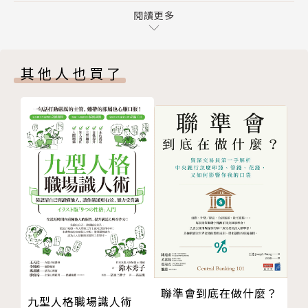
大部分的人」
第七章 社交場合，該做些什麼？
閱讀更多
◆ 踏入社交場合，事先投入準備，比臨場發揮更
第八章 隱形步驟：後續跟進聯繫
省時間
第九章 建立人脈的回饋工廠
◆ 說服別人，不需要很多個故事！學會「填補細
其他人也買了
第十章 投身數位領域
節」更重要
致謝
◆ 熱情這種事，兩個不嫌少？找到真正的那個就
附錄：「I型優勢內圈」專屬邀請函
剛好
關於作者
◆ 如何創造「專屬稱號」：介紹不必太詳細，身
版權頁
分才有吸引力
無論你是努力謀生的小企業主、陷入職涯瓶頸的專
業人士，或是在銷售、創業或人脈建立方面備受挑戰的
人，本書都能幫助你獲得更高收入和更強大的人脈關
係。
本書特色
聯準會到底在做什麼？
九型人格職場識人術