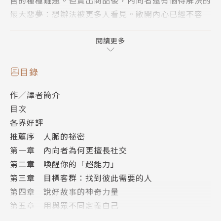
售的種種難題。但賣出商品後，內向者還有個待解決的
最大惡夢：想辦法被更多人看見。敞開內心已經不容
易，如何讓社交像銷售一樣，不必依賴即興、閒聊或個
人魅力，也能誠實展現自己？
閱讀更多
▍To全天下的I人：社交，其實是你的專長！
目錄
馬修憑經驗，跌破所有人的眼鏡：社交，才不是
作／譯者簡介
「外向者」的專利！他認為，內向者天生具有社交優
目次
勢，因為他們更有策略、更有準備、更真誠，還專注於
各界好評
建立更深層的關係。本書用來自各行業的實際案例，向
推薦序 人脈的祕密
廣大內向者證明：找對自己的優勢，人脈經營就能真正
第一章 內向者為何更擅長社交
成為你的助力！
第二章 喚醒你的「超能力」
第三章 目標客群：找到彼此需要的人
經營人脈＝有求於人，讓你每分每秒都好煎熬？
第四章 說好故事的神奇力量
讀了這本書，從此告別尷尬的無效社交——
第五章 用與眾不同定義自己
◆ 想找到對的人，廣撒網才有用？訣竅是「忽視
第六章 與合適的人交談