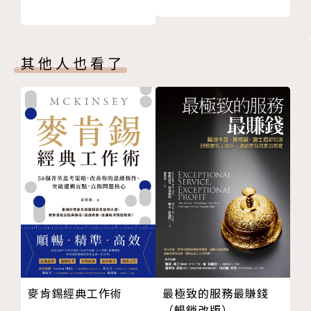
◎經營人脈，也能有方向：本書從「喚醒內在熱
情」開始循序漸進，讓你更懂自己的同時，也更了解在
社交場合自在掌握焦點的方法！
其他人也看了
◎豐富行業實例×可實踐的方法：銀行主管、中文
家教、印刷業者……職場人士與自由工作者都適用，越
社交越快樂的人脈經營步驟
作者簡介
馬修．波勒 Matthew Pollard
國際知名顧問、頂尖業務、傳奇演說家，也是連續
創業者。從小因內向吃過不少苦頭，但他憑藉自創的銷
售系統，30歲前就創造5個價值數百萬美元的商業成功
案例。2014 年，馬修從澳洲移居美國，從零開始建立
麥肯錫經典工作術
最極致的服務最賺錢
（暢銷改版）