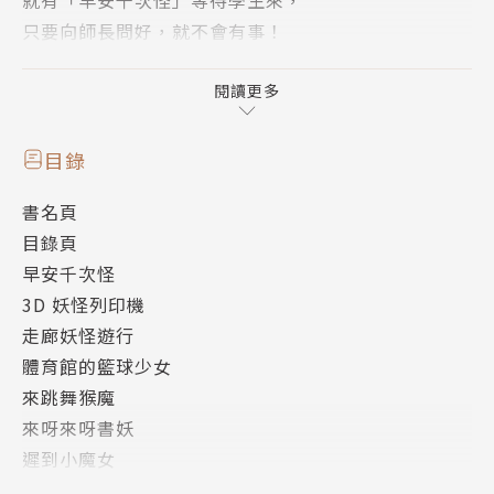
只要向師長問好，就不會有事！
上課時也要注意，如果老是分心、發呆，
小心會被抓去參加「走廊妖怪遊行」！
閱讀更多
每天的校園總是好熱鬧！
當個有禮貌的好學生，小妖怪也會愛你啦！
目錄
書名頁
目錄頁
【學習主旨】
早安千次怪
★ 學會有禮貌、尊重老師
3D 妖怪列印機
★ 養成上課專心的好習慣
走廊妖怪遊行
★ 認識校園該遵守的行為規範
體育館的籃球少女
來跳舞猴魔
【本書系特色】
來呀來呀書妖
齊藤洋這系列作品，可稱作「日本妖怪圖鑑指南」。將
遲到小魔女
流傳在日本各地的小妖怪可愛化並將以分類，提出面對
作者簡介
各種小妖怪的祕訣，結局總能機智的化解危機，每本書