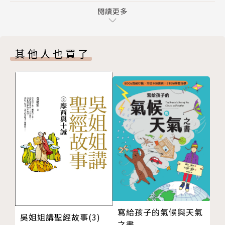
版權頁
閱讀更多
介紹6-10種小妖怪，適合分段閱讀，孩子能自行輕鬆
讀完最有興趣的部分。
其他人也買了
● 故事溫馨逗趣，啟發孩子的「想像力」，認識不同
地點可能會出現的各種妖魔妖怪！
● 啟發孩子面對恐懼的「超能力」，用強大的幽默感
扭轉害怕的念頭！
● 傳達「品格教育」的重要性，只要孩子心存善念，
不違反常規，遇到小妖怪也不用害怕喔！
【日本的小妖怪系列】持續出沒中~~~
【小妖怪系列01】海洋裡的小妖怪
【小妖怪系列02】森林裡的小妖怪
【小妖怪系列03】城市裡的小妖怪1
寫給孩子的氣候與天氣
吳姐姐講聖經故事(3)
之書
【小妖怪系列04】校園裡的小妖怪1