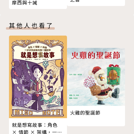
摩西與十誡
【小妖怪系列05】交通工具小妖怪
【小妖怪系列06】醫院裡的小妖怪1：妖怪救護車
其他人也看了
【小妖怪系列07】校園裡的小妖怪2：一日轉學生
【小妖怪系列08】校園裡的小妖怪3：打不開的教室
【小妖怪系列09】公園裡的小妖怪1：隱形尿尿小童
【小妖怪系列10】校園裡的小妖怪4：被拋棄的書包
【小妖怪系列11】家裡的小妖怪1
【小妖怪系列12】動物界的小妖怪
【小妖怪系列13】家裡的小妖怪2：幽靈電話
【小妖怪系列14】餐廳裡的小妖怪：迴轉過頭壽司店
【小妖怪系列15】運動場的小妖怪1
【小妖怪系列16】運動場的小妖怪2：撐竿彈簧棒
【小妖怪系列17】餐桌上的小妖怪：阿飄冰沙樂
火雞的聖誕節
【小妖怪系列18】校外教學小妖怪：夢幻觀光工廠
就是想寫故事：角色
【小妖怪系列19】都市傳說小妖怪1：吐舌飲料罐
× 情節 × 架構，一步
【小妖怪系列20】都市傳說小妖怪2：刷牙千次怪