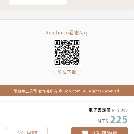
步完成你的第一個故事
【小妖怪系列21】小學生的小妖怪：睡過頭時鐘
【小妖怪系列22】大都會的小妖怪：幽靈鐵塔
【小妖怪系列23】四季的小妖怪：南瓜小女孩
Readmoo看書App
【小妖怪系列24】醫院裡的小妖怪2：萬能醫生
【小妖怪系列25】公園裡的小妖怪2：人臉獨角仙
【小妖怪系列26】家裡的小妖怪3：妖怪電視
【小妖怪系列27】校園裡的小妖怪5：妖怪入學典禮
【小妖怪系列28】家裡的小妖怪4：鞋櫃寄生蟲
前往下載
【小妖怪系列29】城市裡的小妖怪2：黑漆漆人孔蓋
【小妖怪系列30】旅行的小妖怪：紀念品老公公
聯合線上公司 著作權所有 © udn.com. All Rights Reserved.
【小妖怪系列特輯】小妖怪大圖鑑：精選全書系186隻
小妖怪
【小妖怪系列31】校園裡的小妖怪6：黑洞掃具櫃
電子書定價
NT$ 300
225
【小妖怪系列32】祭典裡的小妖怪：人臉棉花糖
NT$
【小妖怪系列33】城市裡的小妖怪3：飛毛腿郵筒
試閱
加入購物車
【小妖怪系列34】校園裡的小妖怪7：神出鬼沒樹妖