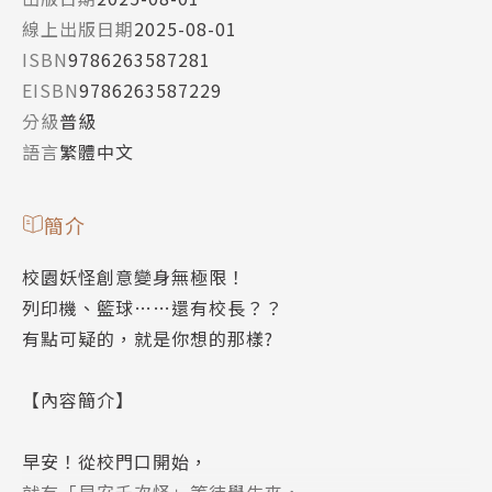
線上出版日期
2025-08-01
ISBN
9786263587281
EISBN
9786263587229
分級
普級
語言
繁體中文
簡介
校園妖怪創意變身無極限！
列印機、籃球……還有校長？？
有點可疑的，就是你想的那樣?
【內容簡介】
早安！從校門口開始，
就有「早安千次怪」等待學生來，