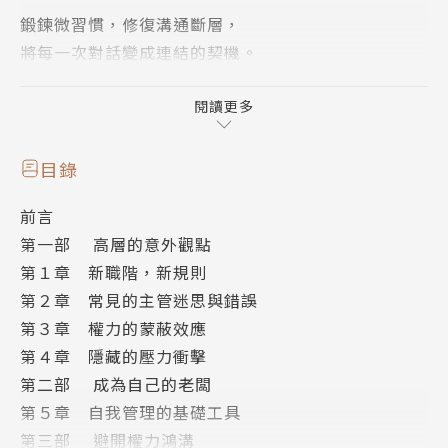
鍛鍊微習慣，修復溝通斷層，
將每一次對話變成連結的契機。
▌若你曾遇過下列情況，本書就是為你而寫的：
閱讀更多
．工作壓力大的時候，我很容易沒耐心、變得易怒。
．我晉升至新職位後，發現同事對我的態度變了。
目錄
．感覺日子被塞滿的行程和信箱主宰，難以喘息。
前言
．當上主管後，我很害怕被討厭、被發現是冒牌貨。
第一部 高層的意外觀點
．下屬有些問題，我不知道該怎麼說才不會傷到他。
第１章 新職階，新規則
第２章 常見的主管迷思與錯誤
領導者隨著職責加重、壓力劇增，行為可能變得扭曲，
第３章 權力的蒙蔽效應
權力的增長甚至會讓他們看不清這些行為所造成的影
第４章 隱藏的壓力衝擊
響。即便是立意良善的主管，也很容易在無意中變成沒
第二部 成為自己的老闆
人想共事的上司。
第５章 自我管理的基礎工具
第三部 避開權力鴻溝
前微軟高層、現為執行長教練的莎賓娜曾是「地獄來的