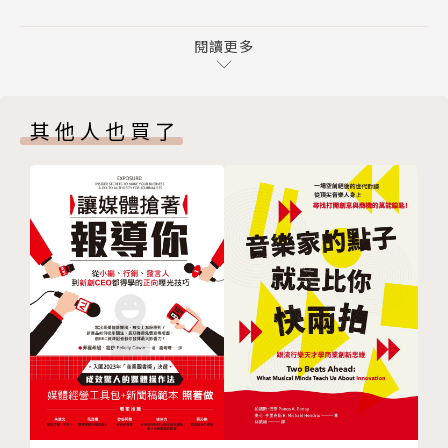
第６章 單一故事的誘惑
主管」，實施最嚴苛的微管理，直到有天她恍然大悟自
第７章 找出你的溝通斷層線
閱讀更多
己成了惹人厭的慣老闆，才學會辨識盲點。她在書中淬
第８章 破解特例的迷思
鍊25年的親身經驗，加上與全球執行長合作幕後的第
第四部 遠離隱藏的壓力陷阱
一手見解，包含亞馬遜、谷歌及聯合國等組織高層的資
其他人也買了
第９章 找出你的隱藏觸發點
訊，教你以策略與智慧應對權力和壓力，成為人人都想
第 10 章 根除未滿足的渴望
跟隨的理想主管。
第 11 章 避開唯一提供者的陷阱
第 12 章 擺脫瑣事之網
▌奠基於25年的高階主管教練經驗，本書將幫助你：
第 13 章 超級英雄症候群
◆顛覆你的觀點：職場上不存在公私分明，具同理心才
第 14 章 喪失熱情與使命感時重新校正
能成功應對私人與工作的需求。
第五部 維持上升軌跡
◆理解權力鴻溝：辨識因職權落差而造成的危險盲點，
第 15 章 自我三六○度評量以保持正軌
建立你與團隊的深刻連結。
結語
◆避開壓力陷阱：學會掌控壓力，避免忽視壓力管理而
謝辭
導致高代價錯誤。
參考資料
◆擴展領導工具箱：透過成本效益分析、微習慣與肯定
版權頁
清單，以小行動推動大改變。