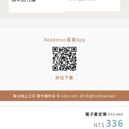
．專注於正面回饋，而非單純讚美
單純稱讚「做得好」只是一種掌聲，正面回饋則是認同
人們的行動及其帶來的重要成果，使他們能將概念與實
際行動相結合。
Readmoo看書App
．翻轉批評式回饋，讓場面不難堪
當你必須提出批評式回饋，卻又怕打擊士氣，此時可以
詢問人們對自身表現的滿意度，再提出你的建議，這能
將批評變成對你與下屬皆具生產力的反思。
前往下載
作者簡介
聯合線上公司 著作權所有 © udn.com. All Rights Reserved.
莎賓娜．納瓦茲（Sabina Nawaz）
電子書定價
NT$ 480
前微軟人力資源資深總監，直接向比爾．蓋茲和史蒂
336
NT$
芬．鮑默提供建議。現為頂尖的高階主管教練，專門為