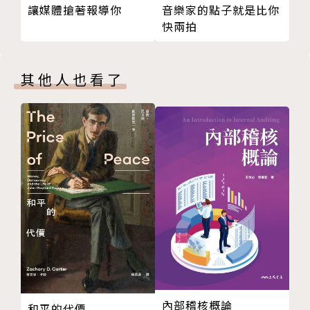
讓媒體搶著報導你
音樂家的點子就是比你
快兩拍
身為主管，不必永遠比團隊更優秀，而是要抱持共好的
豐盛心態，帶領人們共創成就。莎賓娜指出，領導者應
避免競爭性的匱乏心態，轉而鼓勵下屬互助，並為他們
其他人也看了
鋪路前行。本書更提供了360度自我評量，教你透過應
對壓力與權力的雙重影響，預見並修正領導中的風險。
無論你處於任何階段，本書都是你職涯路上的強力後
盾。
▌全球頂尖執行長與高階主管都在用的管理技巧：
．鍛鍊「閉嘴肌肉」，練習保持安靜
學會等待與不插話能夠鍛鍊閉嘴肌肉，你可以堅持當第
三個發言的人。邀請他人發言，便能營造氛圍讓人們感
覺被聽見，而且其他人的主意或許比你的更好。
內部稽核概論
和平的代價