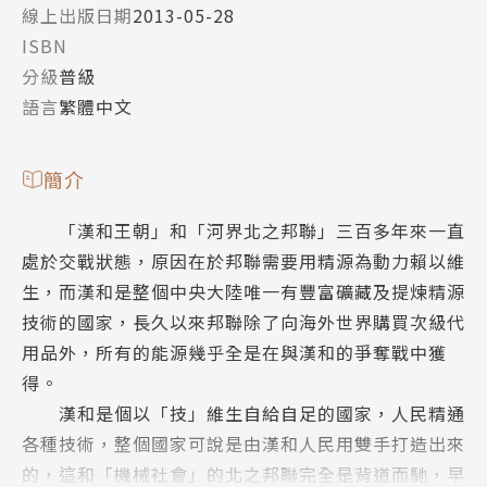
線上出版日期
2013-05-28
ISBN
分級
普級
語言
繁體中文
簡介
「漢和王朝」和「河界北之邦聯」三百多年來一直
處於交戰狀態，原因在於邦聯需要用精源為動力賴以維
生，而漢和是整個中央大陸唯一有豐富礦藏及提煉精源
技術的國家，長久以來邦聯除了向海外世界購買次級代
用品外，所有的能源幾乎全是在與漢和的爭奪戰中獲
得。
漢和是個以「技」維生自給自足的國家，人民精通
各種技術，整個國家可說是由漢和人民用雙手打造出來
的，這和「機械社會」的北之邦聯完全是背道而馳，早