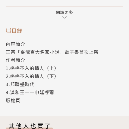
期漢和靠著精源所打造的武器再加上無人能及的武技就
足以和北之邦聯相抗衡，可是近幾年來邦聯的機械武器
閱讀更多
愈趨進步，已嚴重威脅到漢和的生存條件。
回到漢和的曜因保護精源有功升任為葛士，但為了
目錄
保護荻而忍痛放棄，轉而擔任傳達命令的游擊手。不過
內容簡介
荻為了回報曜也以卜月族特殊的自然之力幾次助他達成
正宗「臺灣百大名家小說」電子書首次上架
任務，讓他深得上位信賴。同時，因曜曾請求卜月長協
作者簡介
助漢和挽回劣勢，但須在荻判斷漢和值得信賴卜月族才
1.格格不入的情人（上）
願意出手相助的前提下，曜一邊隱藏荻的身分，一邊助
2.格格不入的情人（下）
她了解漢和。而在戰役頻傳的前線，荻的秘密還是守不
3.邦聯盛時代
住了，她的卜月身分撼動了整個漢和王都，引來了漢和
4.漢和王──申延呼爾
王的關注。可這樣的特殊，卻讓荻在曜心中的意義起了
版權頁
變化……
其他人也買了