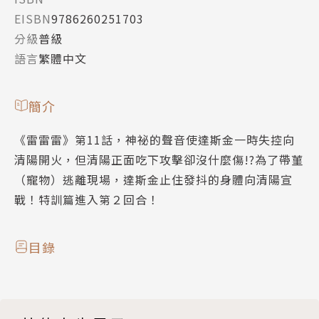
EISBN
9786260251703
分級
普級
語言
繁體中文
簡介
《雷雷雷》第11話，神祕的聲音使達斯金一時失控向
清陽開火，但清陽正面吃下攻擊卻沒什麼傷!?為了帶菫
（寵物）逃離現場，達斯金止住發抖的身體向清陽宣
戰！特訓篇進入第２回合！
目錄