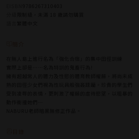
EISBN
9786267310403
分級
限制級，未滿 18 歲請勿購買
語言
繁體中文
簡介
在無人島上進行名為「強化合宿」的集中田徑訓練
實際上卻是⋯⋯名為特訓的鬼畜行為!
擁有超越常人的體力及性慾的體育教師權藤，將尚未成
熟的田徑少女們視為性玩具般強姦蹂躪。珍貴的學生們
受到凌辱的表情，更刺激了權藤的虐待慾望，以粗暴的
動作衝撞她們…
NABURU老師暗黑無修正作品。
目錄