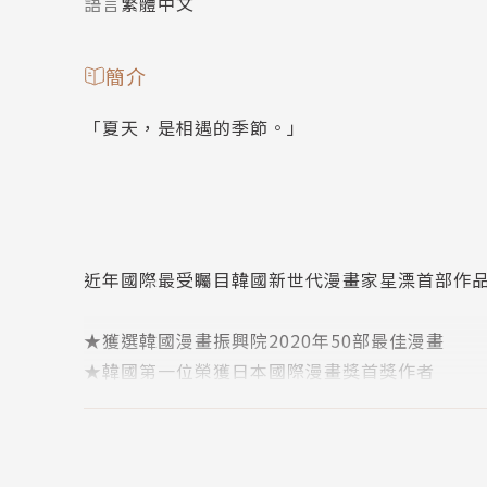
語言
繁體中文
簡介
「夏天，是相遇的季節。」
近年國際最受矚目韓國新世代漫畫家星溧首部作
★獲選韓國漫畫振興院2020年50部最佳漫畫
★韓國第一位榮獲日本國際漫畫獎首獎作者
★Instagram追蹤人數超過40萬人
Mangasick