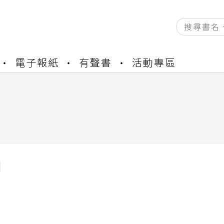
資產合併結果查詢
電子報紙
有聲書
活動專區
書櫃開通申請
與資產合併申請圖文教學
資產合併結果查詢
書櫃開通申請
日