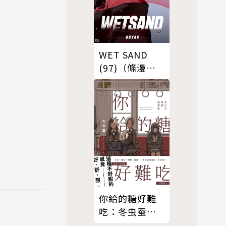
WET SAND
(97)（條漫
版）
你給的糖好難
吃：冬虫蚕短
篇漫畫集