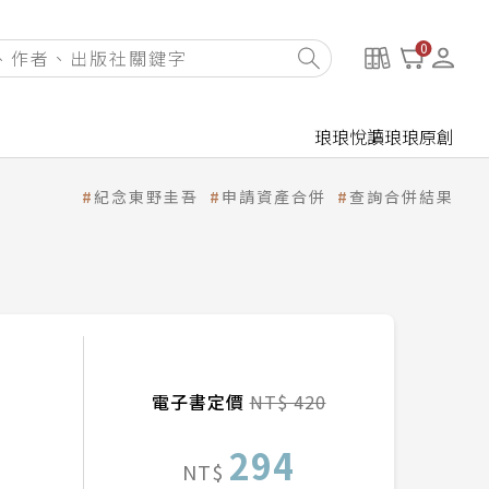
0
琅琅悅讀
琅琅原創
紀念東野圭吾
申請資產合併
查詢合併結果
電子書定價
NT$ 420
294
NT$