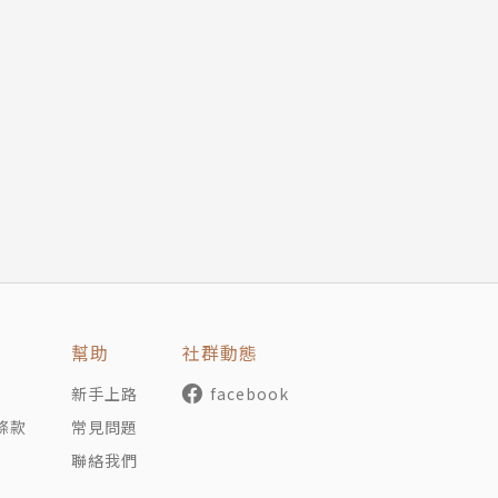
和政治的平凡開端
除了狩獵採集之外或許比我們更能「反思」？
的歷史基礎
題？新石器時代人群如何避免農業？
可能發展成何種樣貌？
假設：從農業興起、城市到國家的起源、民主與不平等的必然
以想像不同形式的自由，以及組織社會的新方式。
入城市、國家之中；同時，科技和技術不斷發展，我們穿越了
晰明瞭。隨著文明進步而逝的是「高貴野蠻人」狀態的自由和
被迫接受不自由的現狀，視之為進步的必要代價。大衛．格雷
！
幫助
社群動態
新手上路
facebook
我們暫且擺脫進步觀點的束縛時，人類歷史將以超乎固有想像
條款
常見問題
蒙昧孩子，亦非本性兇殘而不得不設法結盟才能生存下去的野
聯絡我們
人類史的長河中不斷地變換、拆除、重建制度，實驗社會型態