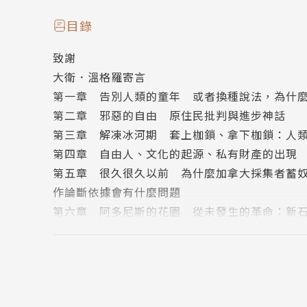
「一本顛覆傳統歷史觀，解放思考慣性，開啟無
學的重要發現，對長期以來視為當然的社會演化
目錄
意他們壯闊的論證，我們再也無法繼續用過去的
致謝
——林開世，台灣大學人類學博物館館長
大衛．溫格羅寄言
第一章 告別人類的童年 或者換種說法，為什
★★★
第二章 邪惡的自由 原住民批判與進步神話
「歐威爾政治寫作獎」（Orwell Prize for Politi
第三章 解凍冰河期 套上枷鎖、拿下枷鎖：人
《紐約時報》暢銷書榜No. 2
第四章 自由人、文化的起源、私有財產的出現
《星期日泰晤士報》《觀察家報》《BBC歷史》
第五章 很久很久以前 為什麼加拿大採集者蓄
Amazon編輯選書
作論斷依據會有什麼問題
★★★
第六章 阿多尼斯的花園 從未發生的革命：新
Amazon 4,000條、Goodreads 8,00
第七章 自由的生態 農業最初如何在世界各地
閱讀本書的過程中，將伴隨著數百個頓悟時刻。
第八章 想像中的城市 歐亞大陸最早的城市居
烏克蘭、中國等地
▍內容簡介
第九章 藏在眼前的答案 美洲社會住宅和民主