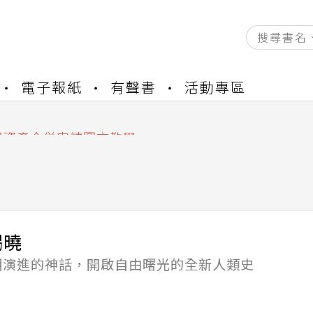
資產合併結果查詢
電子報紙
有聲書
活動專區
書櫃開通申請
與資產合併申請圖文教學
資產合併結果查詢
書櫃開通申請
揭曉
明演進的神話，開啟自由曙光的全新人類史