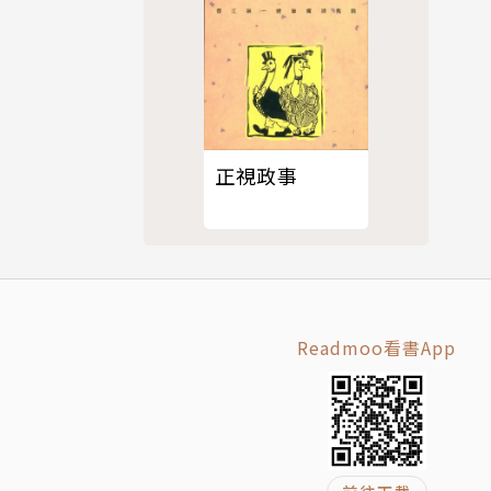
路徑。
正視政事
石器時代、
平等，只能
伯和大衛．
Readmoo看書App
、無比有趣
蠻人，而是
的各種可