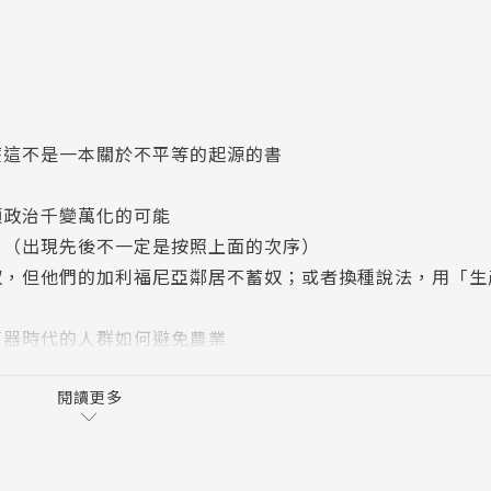
數新研究方向的重磅作品。兩位學者整理了近二、三十年來考
觀點提出尖銳的質疑，並提出一套新的書寫世界史的可能。無
方式看待人類的歷史。一本應該要出現在所有人書架上的著作
麼這不是一本關於不平等的起源的書
cal Writing ）2022年決選書
類政治千變萬化的可能
 （出現先後不一定是按照上面的次序）
年度選書
奴，但他們的加利福尼亞鄰居不蓄奴；或者換種說法，用「生
石器時代的人群如何避免農業
0條五星評等，譯成超過三十種語言，引發全球矚目
跳躍前進、跌跌撞撞、幻生又幻滅
民如何建造城市，不需國王在上指揮──在美索不達米亞、印
閱讀更多
制的原住民起源