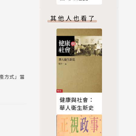
古學、民族
氣化
論你是否同
其他人也看了
。」
產方式」當
健康與社會：
華人衛生新史
度河流域、