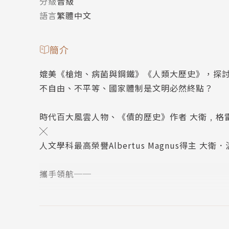
分級
普級
語言
繁體中文
簡介
媲美《槍炮、病菌與鋼鐵》《人類大歷史》，探
不自由、不平等、國家體制是文明必然終點？
時代百大風雲人物、《債的歷史》作者 大衛﹐格雷伯（D
╳
人文學科最高榮譽Albertus Magnus得主 大衛．溫
攜手領航──
一場顛覆文明演進的所有假設、揭示人類全新自