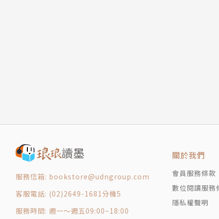
第十章 為何國家沒有起源 統治權、官僚體制
有意識地避免可能帶來不平等的制度？人類先祖
第十一章 回到原點，重新出發 論原住民批判
用「生產方式」當作人類史論斷依據會有什麼問
第十二章 結論 萬事揭曉
如果沒有遁入層層階級制度與權力關係，社會將
☀ 回到原點，看見人類社會千變萬化的可能
以嶄新視角理解人類歷史，挑戰社會演進的基本
揭示將人類從束縛中解放的新可能性，讓我們得
從狩獵採集逐漸轉為農業，人類從部落、村莊走
金屬器時代，邁向工業革命。一切似乎皆如此清
犧牲那些原初的自由走向「文明化」，而我們也
溫格羅卻告訴我們──未必如此，還有其他可能
關於我們
會員服務條款
服務信箱: bookstore@udngroup.com
藉由開創性的考古學與人類學研究，作者揭示當
數位閱讀服務
的方式展開。人類的先祖既非過著田園詩生活的
客服電話: (02)2649-1681分機5
隱私權聲明
具有複雜人性、批判性、豐富想像力的人群，在
服務時間: 週一～週五09:00~18:00