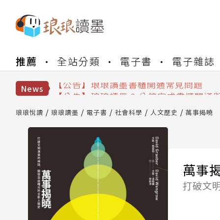
【公告】琅琅書店服務升級重要說明及
推薦
全站分類
電子書
電子雜誌
【公告】琅琅讀墨數位閱讀資產合併與
【公告】琅琅讀墨書櫃開通常見問題
【公告】琅琅讀墨 3 分鐘完成書櫃開通
News
【公告】琅琅書店服務升級重要說明及
【公告】琅琅讀墨數位閱讀資產合併與
琅琅悅讀
琅琅讀墨
電子書
社會科學
人文歷史
萬事揭曉
萬事
打破文