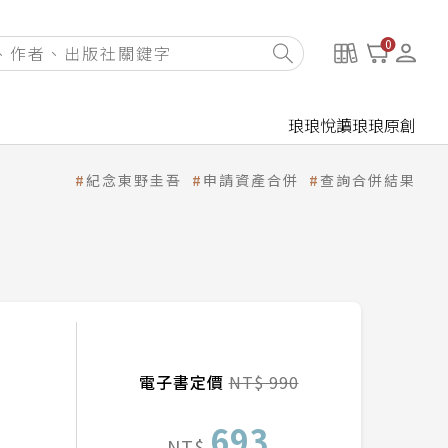
0
琅琅悅讀
琅琅原創
紀念東野圭吾
申請資產合併
查詢合併結果
電子書定價
NT$ 990
693
NT$