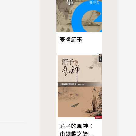
臺灣紀事
莊子的風神：
由蝴蝶之變到