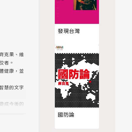
發現台灣
齊克果、維
佼者。
體健康，並
智慧的文字
變成今後的
國防論