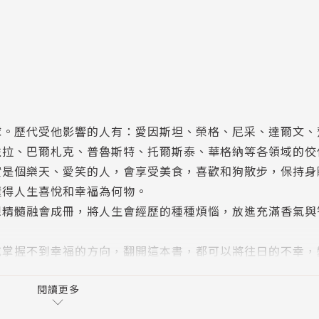
球。歷代受他影響的人有：愛因斯坦、榮格、尼采、達爾文、
左拉、巴爾札克、普魯斯特、托爾斯泰、華格納等各領域的佼
實是個樂天、愛笑的人，會享受美食，喜歡和狗散步，保持身
懂得人生喜悅和幸福為何物。
想精髓融會成冊，將人生會經歷的種種煩惱，放進充滿香氣與
或掌握不到幸福的方向，翻開這本書，都可以將往日的不幸，
幸福；
閱讀更多
與況味。」