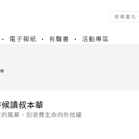
資產合併結果查詢
電子報紙
有聲書
活動專區
書櫃開通申請
與資產合併申請圖文教學
資產合併結果查詢
書櫃開通申請
華
時候讀叔本華
在的風暴，別浪費生命向外炫耀