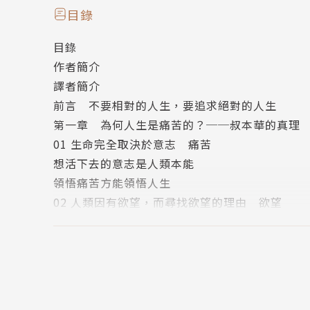
目錄
【作者簡介】
目錄
姜龍洙 강용수
作者簡介
高麗大學哲學研究所的研究員，並在該校任教。
譯者簡介
在德國維爾茨堡大學獲得博士學位，思考了很長
前言 不要相對的人生，要追求絕對的人生
學生時代被叔本華的作品深深打動，決定繼續研
第一章 為何人生是痛苦的？──叔本華的真理
講座中，他一直以叔本華和尼采的哲學為基礎，
01 生命完全取決於意志 痛苦
二〇〇二年，他的博士論文《尼采文化哲學》被
想活下去的意志是人類本能
的任務」。二〇一四年，提出「叔本華幸福論」
領悟痛苦方能領悟人生
關係達到真正幸福的方法。
02 人類因有欲望，而尋找欲望的理由 欲望
二〇一五年，叔本華的哲學諮商和尼采的哲學諮
人類的欲望很具體
論研究》獲得韓國哲學會最佳論文獎。
欲望不分善惡
身為高麗大學哲學重點研究所的研究教授，他對
03 人生就像鐘擺，在痛苦和無聊間來回擺盪 過
著有《重構尼采著作》《讀尼采道德譜系》《尼
滿足欲望後，隨之而來的匱乏
一八七七／七八年冬）》《死後報告（一九七八
過猶不及