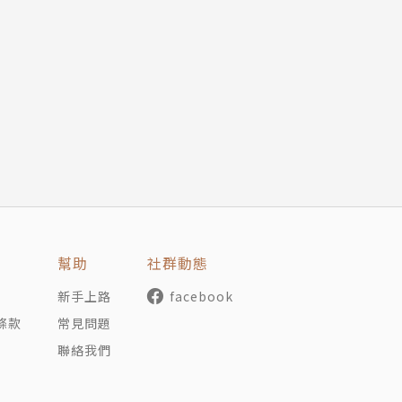
者，喜歡汲取新知識。目前是韓國媳婦一員，有個上小學的女
的自我論
幫助
社群動態
新手上路
facebook
條款
常見問題
聯絡我們