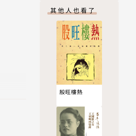
其他人也看了
後的研究和
「一項艱鉅
福與欲望的
《尼采正義
股旺樓熱
一八七六～