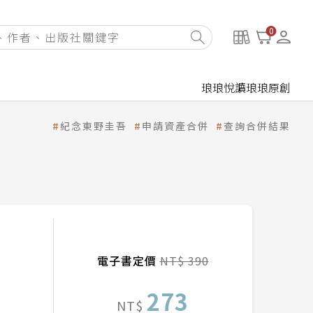
0
琅琅悅讀
琅琅原創
紀念東野圭吾
申請資產合併
查詢合併結果
電子書定價
NT$ 390
273
NT$