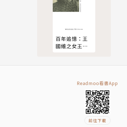
兒。譯有
百年追憶：王
國維之女王東
明回憶錄
Readmoo看書App
前往下載