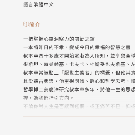
語言
繁體中文
簡介
一把掌握心靈洞察力的關鍵之鑰
一本將昨日的不幸，變成今日的幸福的智慧之書
叔本華四十多歲才開始逐漸為人所知，並享譽全
根斯坦、赫曼赫塞、卡夫卡、杜斯妥也夫斯基、
叔本華常被貼上「厭世主義者」的標籤，但他其
且愛聽古典樂。他重視閱讀、靜心和哲學思考，
哲學博士姜龍洙研究叔本華多年，將他一生的思
裡，為我們指引方向。
不論你對人生是否感到迷惘，或正痛苦不已，抑
智慧與有幸。
「追求快樂、外在的名聲，無法讓人得到恆久的
看懂痛苦不幸、安定內心，才能活出生命的智慧