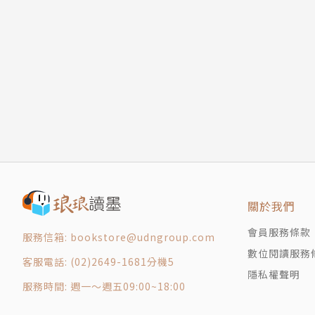
04 刻意排斥之必要 匱乏
【譯者簡介】
依賴存在變數的幸福不會長久
郭佳樺
區分好奇心的正反面
政大韓文系畢業。短暫停留科技業後轉為自由譯
05 欲望是必然的 充足
《愛情不是這樣的！》《我70歲》《花燕》等。
沒有盡頭的欲望
聯絡信箱：shelly800901@hotmail.com
消除對欲望的飢渴
06 過得幸福，就是承受痛苦 幸福
沒有什麼是理所當然
絕對能靠近幸福的方法
第二章 為什麼要認同原本的樣子？──叔本華
07 改變看待幸福與不幸的觀點 性格
關於我們
我的未來在氣質裡
會員服務條款
服務信箱: bookstore@udngroup.com
透過後天的努力來改善性格
數位閱讀服務
客服電話: (02)2649-1681分機5
08 區分「想做的」和「能做的」 能力
隱私權聲明
若要幸福，出發點最重要
服務時間: 週一～週五09:00~18:00
幸福是極為主觀的選擇