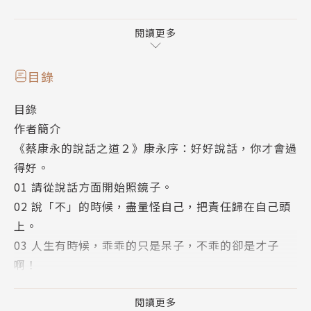
華人世界暢銷近兩百萬冊的「說話之道」，現在推出第
二集！
閱讀更多
這一次，康永精挑出幽默的40種聊天秘方，
康永相信，越能體會和別人的說話之樂，你就能過得越
目錄
好！
目錄
作者簡介
康永說──
《蔡康永的說話之道２》康永序：好好說話，你才會過
我覺得有意思的說話書，
得好。
應該像練詠春拳的人面前擺的那個木人樁那樣，
01 請從說話方面開始照鏡子。
靜靜待在你面前，作為你演練的對象，讓你在演練的過
02 說「不」的時候，盡量怪自己，把責任歸在自己頭
程中，
上。
體會每個動作的理由、每個動作的訣竅、和每個動作的
03 人生有時候，乖乖的只是呆子，不乖的卻是才子
力量。
啊！
04 話多就是會失效！
第一本「說話之道」出版至今，
05 八卦免不掉，但可以追求比較有品味的方式來八
閱讀更多
我又體會到了一些事，所以我決定繼續寫下去，