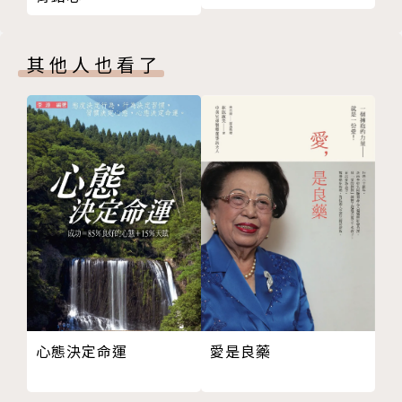
大的幸福
21 誰說「有人說話就不可以打斷」？
◆為你的介紹詞，裝上門把吧：姓名以外的介紹詞，除
22 不知道該聊什麼的時候，聊吃的！
了可以透露一點訊息，也能令陌生的對方當下看見一抹
其他人也看了
23 耳朵需要專注，不像眼睛可以亂掃。
被介紹者的個性。
24 唸出聲音來，也許有點像小學生，但一點也不丟
臉。
作者簡介
25 你不能不說理由，但可以說一個講了等於沒講的理
由。
蔡康永
26 尋找雙方意見的最大公約數！
27 試圖說服別人之前，可以先考考自己。
嬰兒時期和大家一樣學說話，上學後被逼著參加各種演
28 為你的介紹詞，裝上門把吧！
講和辯論比賽，終於變得厭倦靠說話去換取名氣和特
29 二十歲開始，不要再輕易被表相牽著走。
權，於是在大學就沉默寡言的埋頭看書談戀愛。研究所
30 撒嬌的核心是示弱！
去了美國，開始隨時說英文的生活，漸漸體會不同語文
31 懂得如何說謝謝，才懂得如何拿捏人情的輕重。
其實蘊含不同的生活態度。
32 吵架時，別攻擊對方的人生立足點。
然後呢，奇妙的命運，讓我變成一個必須常常在電視上
愛是良藥
心態決定命運
33 不一定要往左或往右，大部分事情都有好多條路。
說話的人，也得以和無數很會說話的高手交鋒。到了現
34 連猛獸都可以控制自己的音量，你呢？
在，也該是我報答所有教過我說話的人啦，我用這本