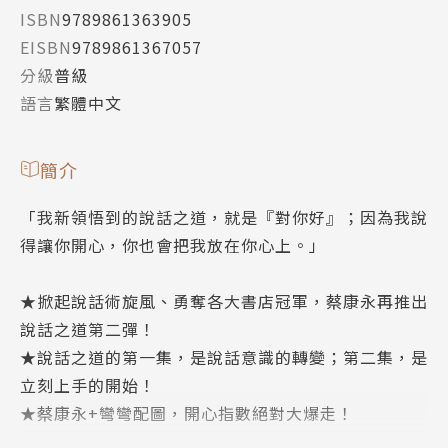
ISBN
9789861363905
EISBN
9789861367057
分級
普級
語言
繁體中文
簡介
「我新領悟到的說話之道，就是『對你好』；因為我說
得讓你開心，你也會把我放在你心上。」
★掀起說話術旋風、勇奪各大書店冠軍，蔡康永再推出
說話之道第二彈！
★說話之道的第一集，是說話意識的轉變；第二集，是
立刻上手的開始！
★蔡康永+彎彎配圖，開心指數絕對大爆走！