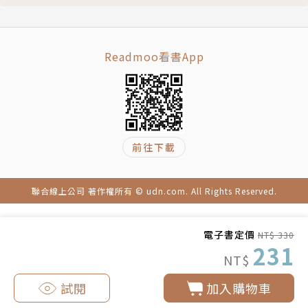
35 每吐槽一事之後，就跟著稱讚一事。
書，報告心得，向他們致謝。
36 說話多點調味，讓人見識你多麼會料理你要傳達的
訊息！
康永生產地是台北，血統有時被認為是上海。在加州大
Readmoo看書App
37 不想被人呼來喚去？試試在話裡設點障礙！
學洛杉磯分校UCLA念完電影製作的研究所，最廣為人
38 傾訴是說給自己聽的。
知的主持是電視節目《康熙來了》，最廣為人知的書是
39 敏感的問題，最好由不敏感的角度切入。
《蔡康永的說話之道》，另外，以xxdd.com為根據
40 把話說好要靠自己練習，美好成果也由自己享受！
地，做了些「黑鳥先生」系列的衣服。也因為五月天主
版權頁
前往下載
唱阿信的召喚，開始做藝術。
封底
康永想完成的，是召喚幸福的咒語，如果能把靈魂鞏固
了，就丟在飄蕩的人生裡，當成救生圈。
聯合線上公司 著作權所有 © udn.com. All Rights Reserved.
◎去以下地點，可以了解康永更多～
電子書定價
NT$ 330
◎臉書：facebook.com/caikangyong
231
NT$
◎新浪微博：weibo.com/caikangyong
試閱
加入購物車
繪者簡介