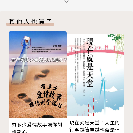
卦。
讓這個給你演練用的木人樁，
06 粗魯的打電話，就會換得冷酷的掛斷。
再增加一些不同的零件、不同的角度，
其他人也買了
07 「說話之道」的濃縮膠囊。
提供你在演練時，有更多的體會。
08 開會的廢話，等於在燒公司的錢！
09 聊天用三大題型，適合哪種人呢？
◆把話說好是我們的責任：沒有別人能替我們把話說
10 苦衷，留在後面說。
好，而把話說好，收穫最大的，當然也是我們自己。
11 自嘲，是有自信的人，才做得到的事。
◆請從說話方面開始照鏡子：未必有人看的外表，我們
12 保持神秘，給別人空間去發揮想像力。
很重視，而必定有人聽的說話，我們卻不加修飾、很少
13 說話有標題和結論，確保對方聽得懂你的話。
檢點，這很奇怪！
14 存在感薄弱的人，就不必常撂粗話了。
◆想不出要聊什麼，就聊這個：聊天氣、時事、工作，
15 有沒有教養，和誠不誠實，根本是兩碼事。
非常容易卡住，聊吃的卻永遠都有出路！
16 尊敬很好，但尊敬到發抖抖不停，就成了困擾。
◆想不出理由時，怎麼辦：當你迫不得已，必須做出一
17 「交淺言深」時，不妨先「試水溫」「測風向」。
件不受認同的事......你可以說一個「講了等於沒講」的
18 如何成為功能優良的「滅火器」？
理由。
19 有道理的問題，真的問出來，不一定恰當。
現在就是天堂：人生的
◆如何成為優良的「滅火器」：碰上發怒的人，除了發
有多少愛情故事讓你刻
行李越簡單越輕盈是最
20 有同理心的問候，讓你更得人緣。
抖，還可以這麼說！
骨銘心