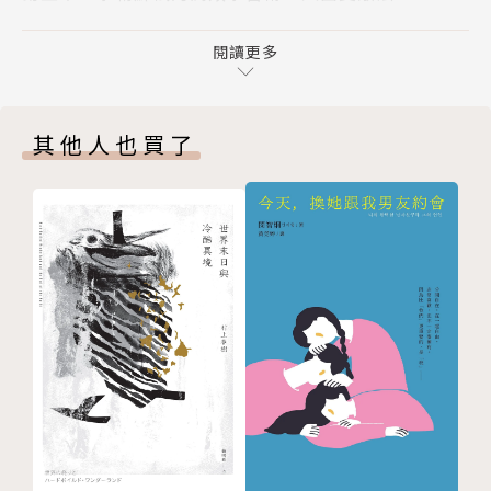
卷二 初戀愛情酸甘甜，自古以來誰都躲不過
清華大學中國文學系、清華大學中等教育學程及資訊傳
第一章 初戀愛情酸甘甜，白居易〈長恨歌〉為她寫
閱讀更多
媒學程。已婚，育有一對兒女，和蘇軾一樣是外冷內熱
第二章 白居易與他的樂天女孩們
的摩羯座。得過幾個文學小獎，喜歡閱讀、也愛追劇和
第三章 單身狗歐陽脩，沒人陪我看花燈
看漫畫。用現代語言詮釋自己喜愛的文學，在臉書粉絲
其他人也買了
第四章 人間四月天，徐志摩的愛情故事
團「Lijune・綠君麻麻」寫出多篇破萬讚的爆文，多
卷三 男人間的真愛：父子情與兄弟情
次創下觸及高達百萬人次紀錄。
第一章 陶淵明的兒子原來是學渣
曾任職行銷企劃主管、網站主編。目前為閱讀推廣人、
第二章 杜甫→李白→孟浩然→王維，大唐那段單向奔
書評人，並有多篇文章發表於《親子天下》《未來Fam
赴的愛
ily》《關鍵評論網 》《商周SMART自學網》等各網路
第三章 元稹與白居易，大唐好基友
平臺。
第四章 你的過去我來不及參與，你的墓誌銘我奉陪到
底
【繪者簡介】
第五章 超狂車車迷？蘇洵給孩子取名都有車
江易珊 Karen
第六章 蘇轍的小煩惱，我的哥哥是偶像
國立臺灣師範大學美術系碩士，曾任數位媒體公司設計
卷四 人生態度百百款，做自己最派！
部經理。現任朝繪有限公司設計總監，跨足插畫、企業
第一章 六朝搖滾男子天團──竹林七賢
識別、平面視覺設計、攝影等領域。