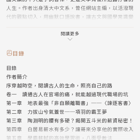
人生。作者出身清大中文系，曾任網站主編，以活潑現
代的觀點切入，用幽默口語說書，讓古文與國學常識變
得生動可親，更把文字沒寫出的時代背景與幽微心境一
一闡明，帶著讀者穿越古代，和古人交朋友，聊心事。
閱讀更多
歷史不斷重演，你有的喜怒哀樂古人一樣也沒少。讀通
古文不光能轉化為考試分數，更是讓古人摔過的跤、流
目錄
過的淚，陪伴你、教會你，照亮人生的路。
目錄
本書以官場與職場、愛情、親情與友情、人生態度四個
作者簡介
面向切入，以杜甫、李白、白居易、蘇軾等數十位眾所
序穿越時空，閱讀古人的生命，照亮自己的路
熟知的古人故事為引，並於每篇文末附上「詞語百寶
卷一 讀通古人在官場的痛，就能越過現代職場的坑
袋」與「國學小常識」小單元，兼具趣味與知識性，是
第一章 地表最強「非自願離職書」──〈諫逐客書〉
國文分數大補帖，更是透過歷史所學到的人生使用手
第二章 力拔山兮氣蓋世──項羽的霸王夢
冊。
第三章 陶淵明的腰有多硬？揭開五斗米的薪資秘密！
第四章 白居易薪水有多少？讓哥來分享他的實際收入
【作者簡介】
第五章 學霸蘇軾的高效學習術，八面受敵法
林俐君（綠君麻麻）