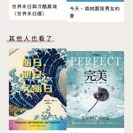
第二章 我排佛我驕傲！韓愈毀佛不成差點被餵鱷魚
世界末日與冷酷異境
www.dawndraw.com
今天，換她跟我男友約
（世界末日版）
第三章 蘇軾愛「呵呵」？宋代文豪書信往來間的豪邁
會
笑聲
第四章 有貓就給讚！盤點宋代那些貓奴詩人
其他人也看了
第五章 我笑他人看不穿，唐伯虎沒有點秋香
版權頁
封底