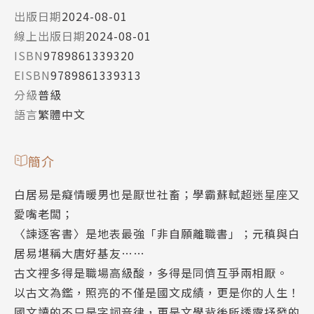
出版日期
2024-08-01
線上出版日期
2024-08-01
ISBN
9789861339320
EISBN
9789861339313
分級
普級
語言
繁體中文
簡介
白居易是癡情暖男也是厭世社畜；學霸蘇軾超迷星座又
愛嘴老闆；
〈諫逐客書〉是地表最強「非自願離職書」；元稹與白
居易堪稱大唐好基友……
古文裡多得是職場高級酸，多得是同儕互爭兩相厭。
以古文為鑑，照亮的不僅是國文成績，更是你的人生！
國文讀的不只是字詞音律，更是文學背後所透露抒發的