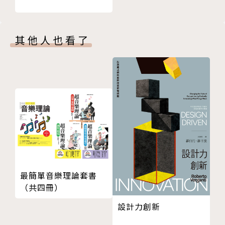
DETAIL│迷你而精緻的外帶店設計
VISION──從視角、細節，打開設計維度
設計師辦公室結合餐飲外帶店，活化老街區成文青聚落
IDEA──老房子開店－舊屋成特色餐飲空間
其他人也看了
以材質與色調製造溫暖清新的消費空間
老屋風潮依究不敗！愈來愈多餐廳、咖啡店選擇進駐老
窗邊咖啡魅力，轉角處的日式風情小店
房子，透過設計再造新品牌的同時也延續老屋生命。蒐
以材質呈現新舊碰撞，大隱於市的時尚咖啡
羅台灣各地經由老房子改建的餐飲店，從「老屋活
透過三坪外帶小空間，創造更多的溫度與意義
化」、「餐飲定位」、「空間布局」、「風格定調」等
BEYOND
面向，探究餐飲品牌選擇從老屋出發的原因，以及如何
PEOPLE│穩傳統元素結合文青設計，為庶民小吃注入
藉由設計帶出空間新特色。
新面貌〔小王煮瓜二代 王捷生〕
CROSSOVER│整合品牌定位開創餐飲空間新未來〔瑪
DETAIL──迷你而精緻的外帶店設計
黑家居洪鈺婷VS.十幸制作蔡昀修、陳奕翰〕
愈來愈多餐飲品牌思考店面改從小而精緻的外帶店切入
ACTIVITY
市場，但迷你店鋪設計兼顧餐點製作、銷售，甚至座位
最簡單音樂理論套書
EVENT│2024 英國倫敦蛇形藝廊展，融入環境的星狀
服務，該如何「斟酌」以達到空間使用最大化？蒐羅台
（共四冊）
建築群島
灣、日本、大陸的外帶店設計作品，從「店鋪設計」、
設計力創新
EVENT│2024 城市美學展《城市解方》，探索公共場
「格局配置」、「亮點規劃」、「材質運用」、「包裝
域最佳解方
設計」等做細節探討，提供設計師或品牌業主規劃外帶