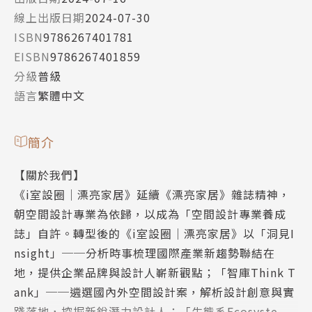
線上出版日期
2024-07-30
ISBN
9786267401781
EISBN
9786267401859
分級
普級
語言
繁體中文
簡介
【關於我們】
《i室設圈│漂亮家居》延續《漂亮家居》雜誌精神，
朝空間設計專業為依歸，以成為「空間設計專業養成
誌」自許。轉型後的《i室設圈│漂亮家居》以「洞見I
nsight」──分析時事梳理國際產業新趨勢聯結在
地，提供企業品牌與設計人嶄新觀點；「智庫Think T
ank」──遴選國內外空間設計案，解析設計創意與實
踐落地，挖掘新銳潛力設計人；「生態系Ecosyste