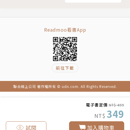
餐飲店時的設計思考。
BEYOND──破圈而出．跨域學習
Readmoo看書App
PEOPLE──傳統元素結合文青設計，為庶民小吃注入
新面貌
王捷生，接替父親小王清湯瓜仔肉與滷肉飯事業，成為
第二代經營者，並將原本攤車經營型態改成店面，加入
文青風設計元素，轉型為「小王煮瓜」品牌。初掌家業
前往下載
後，除了讓品牌轉型，後續導入識別設計、更新店內裝
潢，以此拉近年青人距離，讓客群向下延伸；甚至還於
聯合線上公司 著作權所有 © udn.com. All Rights Reserved.
桃園機場設立分店，把傳統小吃的好滋味讓更多人知
道。
電子書定價
NT$ 499
349
CROSSOVER──整合品牌定位開創餐飲空間新未來
NT$
體驗時代下，現代人到餐廳用餐不僅止於口舌之間的滿
試閱
加入購物車
足，除了餐點本身，對於餐飲空間的要求，除了具美