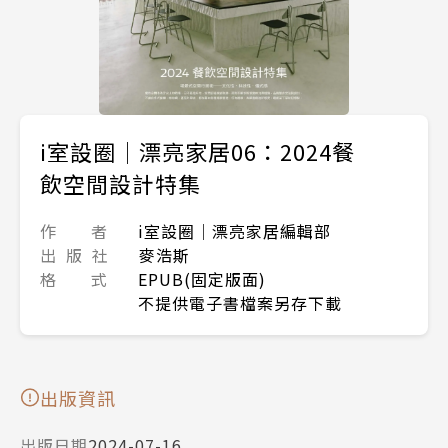
i室設圈│漂亮家居06：2024餐
飲空間設計特集
作 者
i室設圈│漂亮家居編輯部
出 版 社
麥浩斯
格 式
EPUB(固定版面)
不提供電子書檔案另存下載
出版資訊
出版日期
2024-07-16