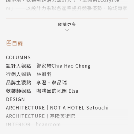
m」──以設計力串聯各產業提升競爭優勢，跨域專家
齊聚論述碰撞創新火花為作品牌核心，成為設計人學
習、產業轉型升級的重要知識平台。
閱讀更多
《i室設圈│漂亮家居》每年1月、4月、7月、10月出
刊。對應產業以搭建多元設計平台為核心，補足學校沒
目錄
教的設計這門事、提供跨領域設計與創新知識，給予設
COLUMNS
計人更實用的內容；對應知識以提供專業設計、不同領
設計人觀點│鄭家皓Chia Hao Cheng
域內容帶動設計跨域學習，同時著重本土與外來設計並
行銷人觀點│林剛羽
重的多國學習。
品牌主觀點│李澄、蘇品瑞
軟裝師觀點│咖啡因的地圖 Elsa
CONTENTS
DESIGN
ARCHITECTURE│NOT A HOTEL Setouchi
3_TOPIC──2024餐飲空間設計特集
ARCHITECTURE│基隆美術館
場景式空間行銷術──文化性‧科技性‧儀式感
INTERIOR│beanroom
INTERVIEW 場景式餐飲空間設計發展趨勢
DESIGNER│伴境空間設計總監──林承翰、黃家憶
餐飲空間作為舌尖上的戰場，已不再是好吃、空間舒適