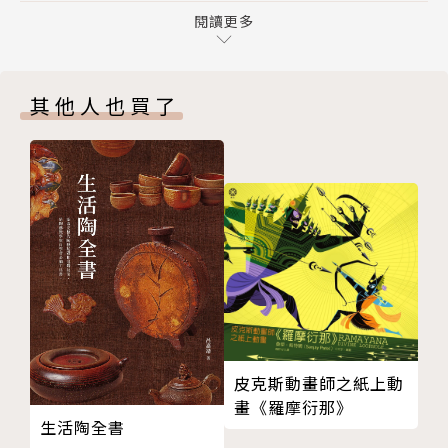
TOPIC
閱讀更多
就能取勝，面對不斷求新求變的消費趨勢，製造各式各
2024餐飲空間設計特集〔場景式空間行銷術──文化
樣的場景，打造「差異化」的同時，也從設計服務，提
性．科技性．儀式感〕
供不同的體驗，找到顧客也贏得市場。透過空間設計人
其他人也買了
INTERVIEW 場景式餐飲空間設計發展趨勢
的觀察一一來探究場景式餐飲空間設計這幾年來的發展
I-SELECT 場景式餐飲空間設計案例賞析
趨勢。
文化性
科技性
I-SELECT 場景式餐飲空間設計案例賞析
儀式感
規劃餐飲空間時為了讓顧客獲得不同的層次體驗，甚至
VISION
能感受到品牌的核心價值，空間設計人聯手品牌一起透
IDEA│老房子開店－舊屋成特色餐飲空間
過不同的場景設定，同時疊加各種服務與行為體驗，讓
發揮材料的純粹性，打造自然樸實的精緻「廢墟」
人進入到餐廳不僅僅是吃飯，更是享受、沉浸在用餐環
老屋原味×木質系的光盒咖啡店
境裡的一切。蒐羅國內外各地場景式餐飲空間設計案
百年老屋優雅轉身，以「窺探」為引賦予新餐飲體驗
例，以「文化性」、「科技性」、「儀式感」分類來加
皮克斯動畫師之紙上動
從老空間出發，打造內斂具現代人文的用餐環境
以介紹和說明，探究空間設計師如何透過各式場景為餐
畫《羅摩衍那》
味蕾與視覺的雙重饗宴，讓品嚐懷石料理更道地
廳製造好的消費體驗。
生活陶全書
結合城市脈動的老屋新生，BURNT出熱情與極速美食