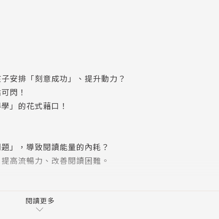
】
孩子安排「刻意成功」、提升動力？
點可閃！
得學」的花式藉口！
問題」，導致閱讀能量的內耗？
，提高流暢力、改善閱讀困難。
上小一前可先懂哪些數學概念？
閱讀更多
「國文數學的迷你新生訓練」。