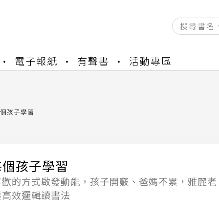
資產合併結果查詢
電子報紙
有聲書
活動專區
中，本站同步暫停部分閱讀服務
書櫃開通申請
與資產合併申請圖文教學
資產合併結果查詢
個孩子學習
中，本站同步暫停部分閱讀服務
每個孩子學習
喜歡的方式啟發動能，孩子開竅、爸媽不累，雅麗老
壓高效邏輯讀書法