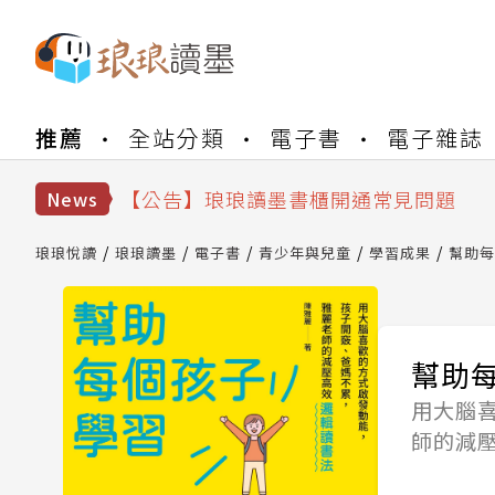
【公告】琅琅書店服務升級重要說明及
推薦
全站分類
電子書
電子雜誌
【公告】因 Readmoo 讀墨系統維護
【公告】琅琅讀墨數位閱讀資產合併與
【公告】琅琅讀墨書櫃開通常見問題
News
【公告】琅琅讀墨 3 分鐘完成書櫃開通
【公告】琅琅書店服務升級重要說明及
琅琅悅讀
琅琅讀墨
電子書
青少年與兒童
學習成果
幫助每
【公告】因 Readmoo 讀墨系統維護
幫助
用大腦
師的減