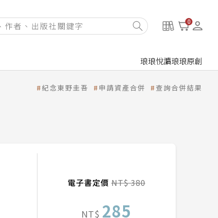
0
琅琅悅讀
琅琅原創
紀念東野圭吾
申請資產合併
查詢合併結果
電子書定價
NT$ 380
285
NT$