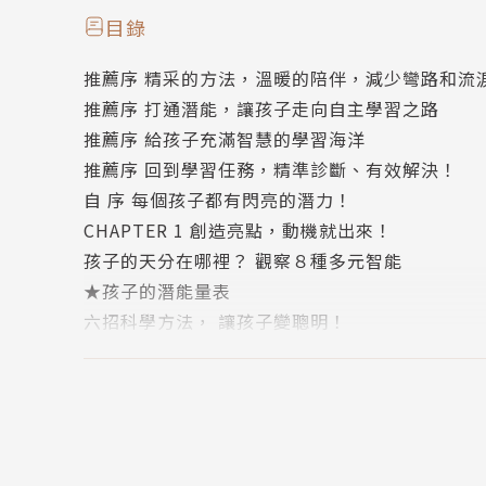
目錄
★【讀書的搶分祕技三把刀】
推薦序 精采的方法，溫暖的陪伴，減少彎路和流
＃會考題目字數屢創新高，練好閱讀推論力，起
推薦序 打通潛能，讓孩子走向自主學習之路
＃看書有更好的策略，從流暢力－理解力－推論
推薦序 給孩子充滿智慧的學習海洋
推薦序 回到學習任務，精準診斷、有效解決！
★【課本＋參考書的綜合效果最大化】
自 序 每個孩子都有閃亮的潛力！
＃怎麼把自修用得淋漓盡致、花錢花得有「療效
CHAPTER 1 創造亮點，動機就出來！
＃除了好看的故事書，還可依年紀選讀課外補充
孩子的天分在哪裡？ 觀察８種多元智能
★孩子的潛能量表
★【幫忙容易分心的孩子】
六招科學方法， 讓孩子變聰明！
＃亞斯、ADHD、專注力不佳……有這些特質的
★孩子是視覺型、聽覺型，還是動覺型的學習者
＃用步驟化、畫面化、實物演示等方式，把握「
刻意的成功 與健康的失敗
12歲前不做就「回不去」的 6件事！
開學有魔法： 養成原子習慣的黃金時間
精彩內容
我們生活在地球， 不是活在課本中！
＃安排刻意的「小成功」，給孩子啟發動能的鑰