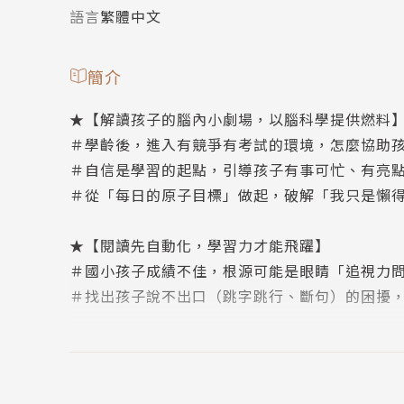
語言
繁體中文
簡介
★【解讀孩子的腦內小劇場，以腦科學提供燃料
＃學齡後，進入有競爭有考試的環境，怎麼協助
＃自信是學習的起點，引導孩子有事可忙、有亮
＃從「每日的原子目標」做起，破解「我只是懶
★【閱讀先自動化，學習力才能飛躍】
＃國小孩子成績不佳，根源可能是眼睛「追視力
＃找出孩子說不出口（跳字跳行、斷句）的困擾
★【健檢學習盲點、新生訓練自己來】
＃迎接小學低、中、高年級，要面對哪些關卡？
＃要上國中的暑假，無論有沒有補習，都可來個