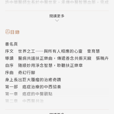
許中華醫師生長於中醫世家，承傳中醫智慧血脈，完成
西醫嚴謹專科醫師訓練，並於國立陽明交通大學傳統醫
藥研究所從事研究。行醫三十餘年，臨床診療六十多萬
閱讀更多
人次，理性與感性、傳統與現代、典籍與實證、偶然或
必然，於他不是矛盾與衝突，而皆是任他靈活運用、因
目錄
病施治的利器。
書名頁
序文 世界之工——與所有人相應的心靈 曾育慧
世間萬物本來面目都是一樣的，用顯微鏡看或望遠鏡
導讀 醫病共譜扶正樂曲，傳遞善念共振天籟 張曉卉
看，會得到截然不同的畫面，只不過是因為焦距不同，
自序 隨順妙用淨念智慧，聆聽扶正樂章
觀點有異而已。學習放下我執偏見，反倒能兼採各家的
序曲 奇幻行腳
智慧和長處，讓自癒的因子如可聞不可見的樂曲一般，
身上長出巨大腫瘤的治癒奇蹟
處處充盈、隨處能得。
第一部 癌症治療的中西協奏
第一章 癌症的中醫觀點
音樂無處不在，當音符從你我耳邊飄過，就像郵差送來
第二章 中西醫共治
一封信，上面寫著「扶正的樂章」，大家放輕鬆來聆聽
寬心飲讓B肝表面抗原從陽轉陰
本書樂曲，從一位很特別、身上長著巨大腫瘤的修行者