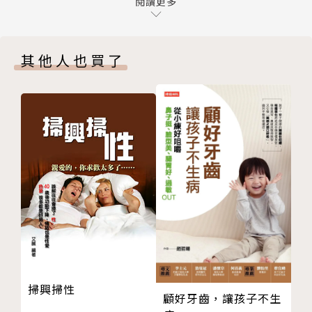
中西醫共治，胰臟癌復發也能長期存活
閱讀更多
開啟奇幻行腳的序曲，再來是癌症全方位中西治療的協
第三章 絕處逢生
奏曲，接著將這些年來累積的學術科學與臨床療效故事
中醫治療後肝癌腫瘤消失，肝功能恢復
連結，傳統醫學與現代科學的共鳴曲，最後是身心淨潔
其他人也買了
第四章 高齡長者的癌症治療
與善相應，善善相應的扶正樂曲。
中醫佐清淨簡單生活，直腸癌預後良好
三癌接力，用中醫當靠山
記得要放下一切，放下疑惑與執著，放下心裡的不安，
第五章 全方位的癌友服務
放下知 識的傲慢，放下無名的恐懼，輕輕鬆鬆地聆聽
冷凝血球蛋白異常，寬心治療重獲新生
閱讀。你會發現，不用試著找出原因，不必理解所有道
第六章 大自然是療癒身心最好的醫生
理，不需理會疑惑所在，不強求 解釋衝突緣由，只要
肺癌治療後徒步完成西班牙朝聖之旅
放鬆、放下、放心，寬心的聆聽閱讀，扶正的力量自然
第二部 傳統醫學與現代科學共鳴
而現，在你我之間。
第七章 「寬心飲」藥方劑量入夢來
中西醫合治克服肝癌復發轉移
◎中醫藥的科學實證：在合乎現代科學規範的實驗中，
第八章 「歡心門診」助成癮者戒治
中醫藥的驚人效用逐漸受到學術界的肯定。刊登在國際
歪掉的毒品人生被扶正，還長高了
頂尖醫學期刊的研究論文，證明了流傳千年的中醫智
掃興掃性
第九章 「淨冠方」集合善念發揮扶正
慧，不只是經驗而已。
顧好牙齒，讓孩子不生