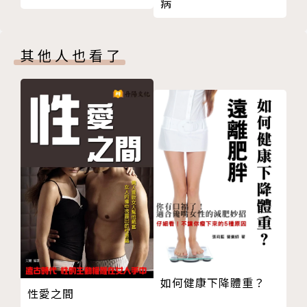
淨冠方是善的集合與布施
病
把淨冠方送到有需要的人手上
◎中西醫合療，獨步全球：中醫與西醫各有短長，在癌
淨冠方證實中藥能對治疫病
症治療上互相截長補短，既可增進療效，又可減輕副作
其他人也看了
推向國際，讓更多人體會中藥的美好
用，功效卓著。這是華人之幸，足以傲視全世界。
第三部 善善相應，餘音繞梁
第十章 偏鄉義診二十年
◎相信科學，敬重未知：科學發展永遠在事實之後，科
有觀音當靠山，希望幫助更多人
學無法完全檢視未知，善善相應的患者故事，充分體現
第十一章 八關齋戒與行腳祈福
因緣巧合的不可思議，激盪湧生的正氣，更是最珍貴的
第十二章 接住偏鄉的弱勢者
自癒力量。
共伴家園給偏鄉身心障礙者一輩子的照顧
第十三章 利生弘法芸生願
罹癌四度復發，善用剩餘價值弘揚佛法
作者簡介
捐出珍稀收藏品，建置佛教藝術園區
後記 早已寫好的樂章奇幻不可思議
許中華
版權頁
如何健康下降體重？
致力中西整合醫學，期許把病人的病看好，把學生教
性愛之間