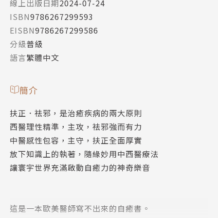
線上出版日期
2024-07-24
ISBN
9786267299593
EISBN
9786267299586
分級
普級
語言
繁體中文
簡介
扶正．祛邪，是治癒疾病的兩大原則
西醫理性精準，主攻，祛邪強而有力
中醫感性包容，主守，扶正全面厚實
放下知識上的執著，隨緣妙用中西醫療法
讓寰宇世界充滿啟動自癒力的神奇樂音
這是一本歐美醫師寫不出來的自癒書。