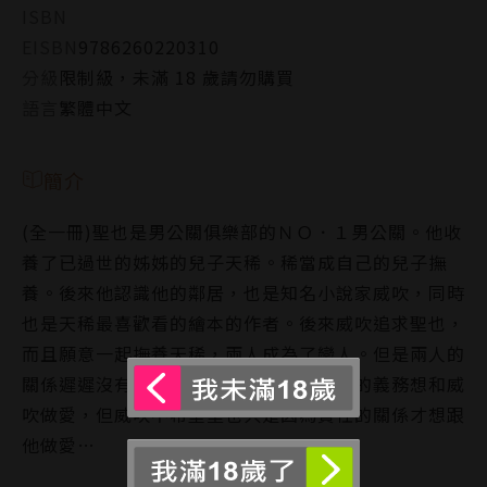
ISBN
EISBN
9786260220310
分級
限制級，未滿 18 歲請勿購買
語言
繁體中文
簡介
(全一冊)聖也是男公關俱樂部的ＮＯ．１男公關。他收
養了已過世的姊姊的兒子天稀。稀當成自己的兒子撫
養。後來他認識他的鄰居，也是知名小說家威吹，同時
也是天稀最喜歡看的繪本的作者。後來威吹追求聖也，
而且願意一起撫養天稀，兩人成為了戀人。但是兩人的
關係遲遲沒有上床，所以聖也說想盡戀人的義務想和威
吹做愛，但威吹不希望聖也只是因為責任的關係才想跟
他做愛…