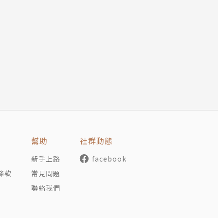
治療
療法
心臟外科，以及最需才情的長篇小說與科普散文。
氣網、健康兩點靈、東網等媒體發表各式醫療史故事。
中之書」、《亞洲週刊》年度十大小說等殊榮。《開膛史》、
發生說」
說《DNA的惡力》。2016年，以《暗黑醫療史》榮獲金鼎
幫助
社群動態
的歷史
新手上路
facebook
條款
常見問題
聯絡我們