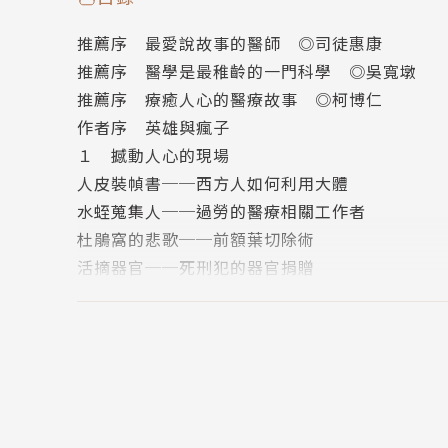
諸多疑問
推薦序 最愛說故事的醫師 ◎司徒惠康
‧沒有麻醉藥劑時，怎麼止痛與手術？
推薦序 醫學是最稚齡的一門科學 ◎吳寬墩
‧你聽過跳舞病、武器軟膏、慈悲藥粉、安全棺
推薦序 療癒人心的醫療故事 ◎柯博仁
‧英國人很喜歡拔罐治療？
作者序 英雄與瘋子
‧精神病和蛀牙有關係？
１ 撼動人心的現場
‧從頭骨、面相可以判斷是不是壞人？
人皮裝幀書──西方人如何利用大體
‧銀針可以試毒？
水蛭蒐集人──過勞的醫療相關工作者
專文推薦
杜鵑窩的悲歌──前額葉切除術
看蘇上豪醫師帶領讀者瞭解過去醫學的疏漏，真心
活摘器官──死刑犯的器官捐贈
蘇上豪醫師博覽醫療史，更以其敏銳的觀察和聯
海明威之死──電痙攣治療的爭議
吳寬墩
細胞殘存記憶──談器官移植
醫療是人生必定得面對的一門功課。相信所有的
九十秒完成的截肢手術──瘋狂快刀醫師
－長庚醫院血管外科主任 柯博仁
棕色獵犬暴動事件──動物實驗悲歌
專業推薦
精神病與蛀牙──外科治療精神疾患
敏盛綜合醫院院長 徐仁熙
人拓及人皮錢包──解剖劇場的駭人表演秀
說書Speaking of Books主編 陳建守