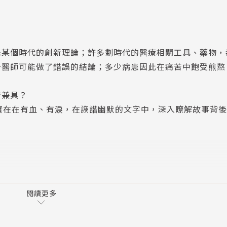
是某個時代的創新理論；許多劃時代的醫療相關工具、藥物，
少醫師可能做了錯誤的結論；多少病患因此在痛苦中飽受煎熬
者兼具？
實在在有血、有淚，在詼諧幽默的文字中，深入瞭解故事背
閱讀更多