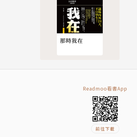
那時我在
《鐵與血之
獎殊榮。
Readmoo看書App
前往下載