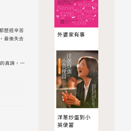
都歷經辛苦
外婆家有事
，最後失去
後的真諦，一
洋蔥炒蛋到小
英便當