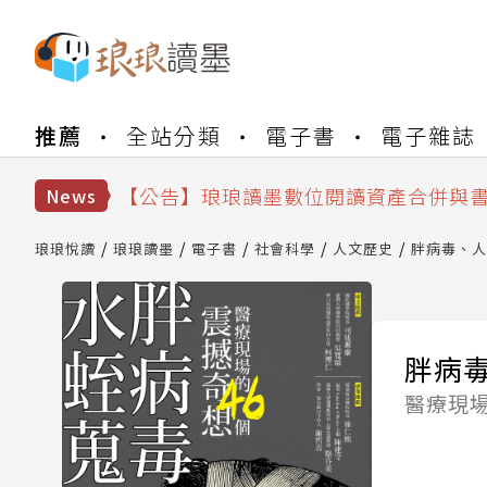
【公告】琅琅書店服務升級重要說明及
推薦
全站分類
電子書
電子雜誌
【公告】因 Readmoo 讀墨系統維護
【公告】琅琅讀墨數位閱讀資產合併與
【公告】琅琅讀墨書櫃開通常見問題
News
【公告】琅琅讀墨 3 分鐘完成書櫃開通
【公告】琅琅書店服務升級重要說明及
琅琅悅讀
琅琅讀墨
電子書
社會科學
人文歷史
胖病毒、人
【公告】因 Readmoo 讀墨系統維護
胖病
醫療現場