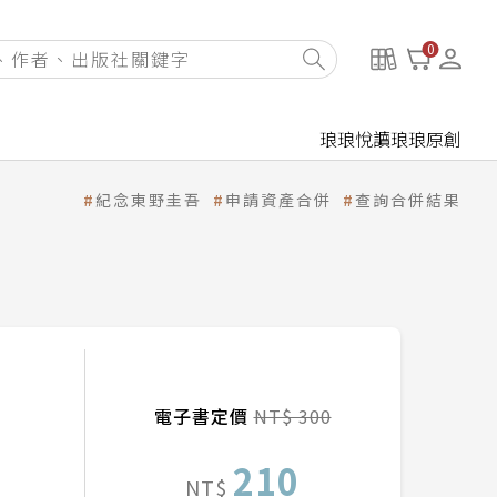
0
琅琅悅讀
琅琅原創
紀念東野圭吾
申請資產合併
查詢合併結果
電子書定價
NT$ 300
210
NT$