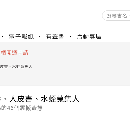
資產合併結果查詢
電子報紙
有聲書
活動專區
中，本站同步暫停部分閱讀服務
書櫃開通申請
與資產合併申請圖文教學
資產合併結果查詢
皮書、水蛭蒐集人
中，本站同步暫停部分閱讀服務
毒、人皮書、水蛭蒐集人
的46個震撼奇想