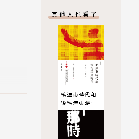
其他人也看了
內科教授
毛澤東時代和
癒的感覺。
後毛澤東時代
（1949-
2009）：另一
種歷史書寫
（下）