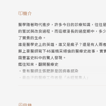
簡介
醫學隨著時代進步，許多今日的診療知識，往往
的嘗試與改良過程。而這樣漫長的過度期中，多
了寶貴的生命。
誰是醫學史上的英雄，誰又是瘋子？還是有人兩
蘇上豪醫師寫下46篇精采絕倫的醫療史故事，實
窺豐富史料中的驚人發現。
鑑往知來，翻開醫療史
‧曾有醫師主張肥胖是因病毒感染
‧最血汗的醫療工作者是「水蛭蒐集人」
‧西方曾流行用人皮裝幀書籍
‧瘋狂快刀醫師必須在九十秒內完成截肢手術
‧醫師販售門票，讓大家圍觀「解剖秀」
‧電療曾被認為可以治療腫瘤、耳聾、眼盲
目錄