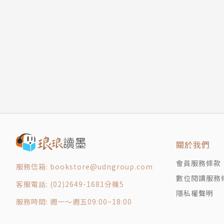
傷口裡的四十顆蠶豆──痛上加痛的反刺激療法
銘傳大學通識教育中心專任副教授 駱芬美
皇家級治療──英王查理二世臨終實況
作家、知名節目主持人 謝哲青
割包皮、卵巢治病──違背「減少傷害」原則的
發燒讓你更聰明？──諾貝爾得主瓦格納的發燒
作者簡介
２ 天馬行空的發想
蘇上豪
人不可貌相──西方醫學史的「顱相學」
臺北市博仁綜合醫院心臟血管外科主任。
被誤解的縫紉機──女性手淫荒謬論
熱衷寫作，一手執刀，一手提筆，專攻最困難的
乳汁充斥的腦部組織──啟蒙時代提倡母乳哺育
2010年起，陸續於PanSci泛科學、UDN元
健康人類大便的妙用──糞便微生物移植
著有《國姓爺的寶藏》，獲選臺中市文化局「臺
原味內褲裡的老鼠──曾經主宰科學界的「自然
歌》名列博客來科普類「年度百大」前茅，以及小
關於我們
催眠小狗的奇妙山洞──二氧化碳做為吸入麻醉
溫啤酒風潮──冰涼飲料對身體的危害論
會員服務條款
服務信箱: bookstore@udngroup.com
科學論點穴──兼論古代麻醉方式
數位閱讀服務
客服電話: (02)2649-1681分機5
星期一症候群──硝化甘油使用史
隱私權聲明
服務時間: 週一～週五09:00~18:00
男性流感──男人比女人孬？
父親的脂肪瘤──醫療理賠知多少