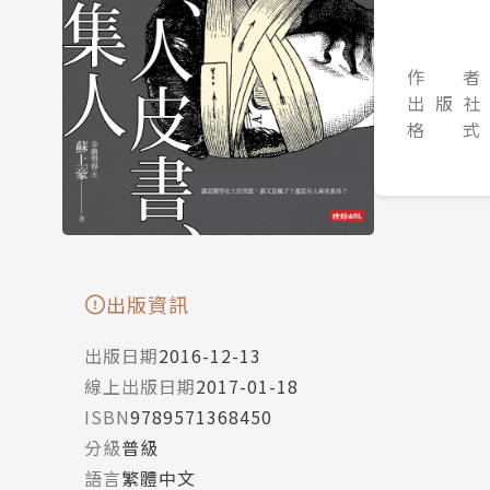
作 者
出 版 社
格 式
出版資訊
出版日期
2016-12-13
線上出版日期
2017-01-18
ISBN
9789571368450
分級
普級
語言
繁體中文