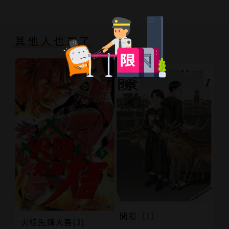
其他人也買了
間隙（1）
火線先鋒大吾(3)