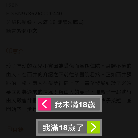
ISBN
EISBN
9786260220440
分級
限制級，未滿 18 歲請勿購買
語言
繁體中文
簡介
玲子年幼的女兒小實因為受傷而長期住院。身體不適的
由人，在西井的介紹之下前往該醫院看病。正如西井預
料的一樣，兩人在醫院裡碰上了，甚至發展到玲子必須
要立刻趕過來的情況！與由人的妻子‧理惠子一起進行
由人殺害計畫的西井，持續在誘導由人與玲子接近，並
開始下一步行動…？
目錄