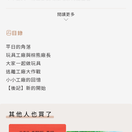
大家一起在角落裡好安心生活著的角落小夥伴們，
這次遇見了好奇妙、不得了的一件事！
閱讀更多
用閱讀體驗角落小夥伴全新奇幻歷險的紙上電影書也來
囉。
目錄
平日的角落
輕小說文字搭配超多張全彩電影場景配圖。
玩具工廠與棕熊廠長
角落小夥伴和角落小小夥伴們一同去冒險，
大家一起做玩具
同時揭露白熊不為人知的小時候的故事。
逃離工廠大作戰
小小工廠的回憶
你藏在心中最珍貴的那個回憶是什麼呢？
【後記】新的開始
請來與角落小夥伴一起重新發現珍藏的美好吧！
「一起來做玩具吧！」
其他人也買了
角落小夥伴在森林深處發現了一座奇妙的玩具工廠……
在某個平靜的日子，有一位好久不見的好朋友前來拜訪