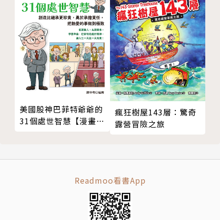
聽說了大家是來尋找布偶鈕釦的，小熊讓角落小夥伴們
看看工廠中的失物堆，裡面有各式各樣的零件。角落小
夥伴們拿著零件試著組裝，看看是不是可以組合出一個
玩具。
「你們……喜歡做玩具嗎？」
「很喜歡！」角落小夥伴們大聲的回答……
美國股神巴菲特爺爺的
瘋狂樹屋143層：驚奇
31個處世智慧【漫畫好
【角落小夥伴、角落小小夥伴就是這樣的】
露營冒險之旅
讀少年版】
❤貓：害羞的貓。因為太在意他人，所以搞得自己很
累。
❤企鵝？：對自己是不是企鵝不太有把握。以前頭上好
Readmoo看書App
像曾有個盤子…最喜歡小黃瓜。
❤白熊：從北方逃跑出來，怕冷又怕生的熊。窩在角落
喝一杯熱茶時，讓他感覺最平靜。