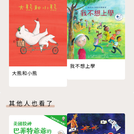
角落小夥伴們。原來是企鵝（真正的）啊！企鵝（真正
的）從他的行囊中，取出一個小小的布偶和一封信，原
來這是來自白熊母親和白熊雙胞胎兄弟的問候。咦？可
是，布偶脖子上的鈕釦怎麼不見了？大家立即一同出發
去尋找，找啊找著，大家在森林的角落處，見到了一棟
大大的建築物。
「這棟房子是做什麼用的呢？」
我不想上學
大熊和小熊
角落小夥伴們好奇的走進去探險。
裡面有個大大的房間，有著大大的桌子、很多箱子，到
處散落著準備做什麼的材料，以及不知可以做什麼的機
其他人也看了
器。白熊一不小心觸碰到一個按鈕，房間的燈亮了，機
器也動了起來！下方的門內，走出了一個頭戴小帽子、
頸上繫著紅色蝴蝶結的小熊。