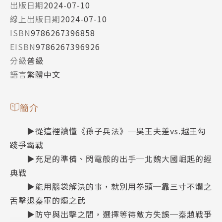
出版日期
2024-07-10
線上出版日期
2024-07-10
ISBN
9786267396858
EISBN
9786267396926
分級
普級
語言
繁體中文
簡介
▶從這裡讀懂《孫子兵法》─吳王夫差vs.越王勾
踐爭霸戰
▶充足的準備、閃電般的出手─北魏大國崛起的經
典戰
▶能用腦袋解決的事，就別用拳頭─靠三寸不爛之
舌擊退秦軍的燭之武
▶防守與出擊之間，選擇等待敵方失誤─秦趙戰爭