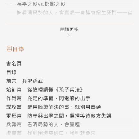
──長平之役vs.邯鄲之役
▶看清局勢的人，會贏喔─曹操袁紹生死鬥──官
渡之戰
▶找到困境突破口，勝利就會來─孫臏奇謀破解戰
閱讀更多
事
目錄
──｜作為兵書之首的《孫子兵法》到底該怎麼
書名頁
讀？｜──
目錄
《孫子兵法》共計十三篇，分別為：〈始計〉、
前言 兵聖孫武
〈作戰〉、〈謀攻〉、〈軍形〉、〈兵勢〉、〈虛
始計篇 從這裡讀懂《孫子兵法》
實〉、〈軍爭〉、〈九變〉、〈行軍〉、〈地形〉、
作戰篇 充足的準備、閃電般的出手
〈九地〉、〈火攻〉、〈用間〉
謀攻篇 能用腦袋解決的事，就別用拳頭
◈打開賽雷漫畫孫子兵法，不只帶你讀一遍原文
軍形篇 防守與出擊之間，選擇等待敵方失誤
《孫子兵法》， 充滿生活化的舉例，讓你從工作、學
兵勢篇 看清局勢的人，會贏喔
校、家庭都能融會貫通！
虛實篇 找到困境突破口，勝利就會來