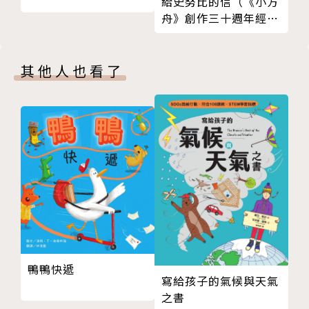
給史努比的信（《小方
◆擔心漫畫不正經？每篇從文言文帶領讀者閱讀
舟》創作三十週年經典
《孫子兵法》，透過歷史經典戰役，將每篇計策詳盡演
紀念版）
練給你看！
◆計策結合兵法分析，除了看完趣味漫畫之外，更
其他人也看了
點出故事中的重要概念，引導讀者思考如何應用到生活
當中
◆好看的漫畫、流暢的敘事節奏、精彩的戰役解
說，讓你看了停不下來！
鴨鴨快遞
寫給孩子的氣候與天氣
之書