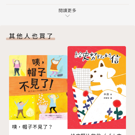
版權頁
──｜直接閱讀文言文是否太痛苦？｜──
閱讀更多
◈知識的門檻就讓《【看漫畫學經典】孫子兵法》
帶你跨越， 逐篇譯成白話文，讓你秒get孫武原意！
◈不只幫你翻譯，每篇計策結合歷史故事及詳盡兵
其他人也買了
法分析，道理你都懂！
──｜不懂打仗的我們，到底為何要讀呢？｜──
◈以前打煙硝的戰爭，現在我們在生活中經歷無煙
的戰爭！
◈《孫子兵法》是在面對複雜的人際關係、待人處
事之道時，從中學習古人的處事智慧，少走彎路、多走
花路！
本書特色
咦，帽子不見了？
◆大開本全彩製作，閱讀經典不怕傷眼