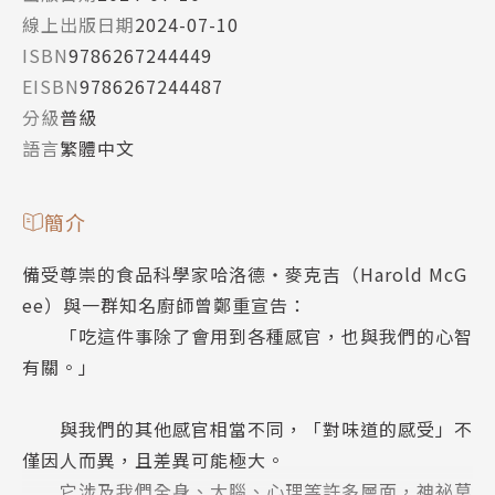
線上出版日期
2024-07-10
ISBN
9786267244449
EISBN
9786267244487
分級
普級
語言
繁體中文
簡介
備受尊崇的食品科學家哈洛德‧麥克吉（Harold McG
ee）與一群知名廚師曾鄭重宣告：
「吃這件事除了會用到各種感官，也與我們的心智
有關。」
與我們的其他感官相當不同，「對味道的感受」不
僅因人而異，且差異可能極大。
它涉及我們全身、大腦、心理等許多層面，神祕莫