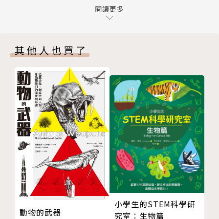
第八章 味覺大轟炸 The Great Bombardment
閱讀更多
○辣的刺激其實是種不適感，人類為何偏偏喜愛？
第九章 關於美味的DNA The DNA of Deliciousness
○鮮味是怎麼藉由與其他味道協力合作，讓食物的
致謝 Acknowledgments
美味跳出來？
其他人也買了
版權
○澱粉加重鹽，洋芋片這種垃圾食物貌不驚人，為
封底
何卻令人一口接一口？
○細胞上的「受體」可以察覺環境中的特殊物質，
比方帶苦味的分子。人類細胞每個都有受體，這意味著
我們「全身具有味覺」？
○我們的大腦相當消耗能量，為了攝食效率，人類
祖先發展出更佳狩獵能力與烹飪技術，並學會用火，製
作更美味、好吸收的食物。
○代糖的分子能與甜味受體產生鍵結，但無法完全
結合，就像一支鑰匙能插入鎖中，但無法轉到底開鎖一
樣，因而無法完全觸發大腦的愉悅線路。
○在幾個大腦結構中，反應「愉悅」與「痛覺」的
小學生的STEM科學研
動物的武器
究室：生物篇
神經細胞都很接近，或許這是某些人覺得越辣越過癮的