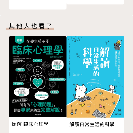
原因。
品嘗是人體最為獨特的感官能力，有太多有趣的事
其他人也看了
值得探掘！
國際專業烹飪協會大獎得主約翰‧麥奎德深入廚
房、超市、農場、餐廳，
以及大型食品公司與科學實驗室，揭露最新的飲食
研究結果，
並援引神經學、人類學、生物學、遺傳學、演化論
等眾多領域的知識，
廣泛地闡述了味覺如何塑造智人的發展，
以及我們如何逐漸理解這種最神祕感官的運作方
式。（更詳盡介紹可參閱目錄引文）
作者簡介
圖解 臨床心理學
解讀日常生活的科學