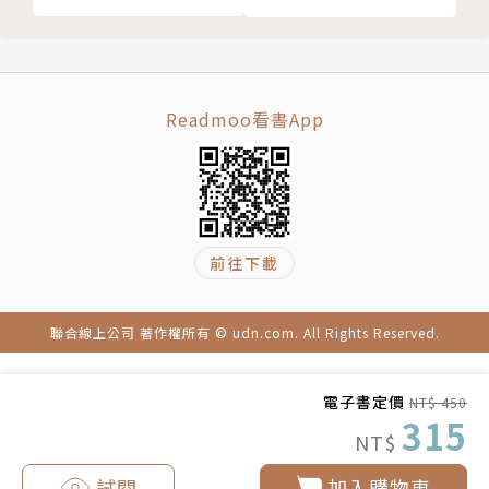
約翰‧麥奎德（John McQuaid）
耶魯大學出身的資深記者，擅長撰寫深度報導，文
章曾刊於《華盛頓郵報》、《連線》、《吃得好》（E
Readmoo看書App
ating Well）、富比世網站，以及全世界最大博物館體
系史密森尼學會的刊物《史密森尼雜誌》等。他與馬
克・施萊夫斯坦為《紐奧良平民時報》所做的科學與環
境系列報導預測到了卡崔娜颶風，並且探討了全球漁業
前往下載
危機與外來物種問題，贏得普立茲獎肯定。他還有其他
作品榮獲美國科學促進會、美國生物科學學會與國際專
業烹飪協會的大獎。
聯合線上公司 著作權所有 © udn.com. All Rights Reserved.
譯者簡介
電子書定價
NT$ 450
315
NT$
林東翰
試閱
加入購物車