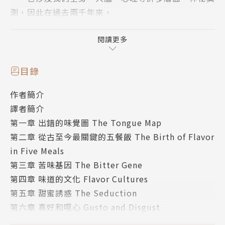
測，因此在過去兩千年來，
這領域一直處於科學研究的邊緣。直到近年隨著新
型科技與科學理解的進展，
閱讀更多
才終於躍居科研的前沿，使「烹飪」成一門講究的
技藝，從而揭露諸多奧祕：
目錄
作者簡介
○「聯覺人」的大腦裡，一種感官會觸發另一種看
譯者簡介
似毫不相關的感官，比如文字的字義或發音會觸發味
第一章 出錯的味覺圖 The Tongue Map
覺。大腦也可能會混淆不同味道和氣味。
第二章 從古至今最關鍵的五餐飯 The Birth of Flavor
○光是「想像」苦味或看到嫌惡皺眉的表情，大腦
in Five Meals
就會體驗到「苦」的反應，影響你嘗出的滋味，所以生
第三章 苦味基因 The Bitter Gene
活經驗會持續影響嘗東西的偏好。
第四章 味道的文化 Flavor Cultures
○為何代糖吃起來，就是比不上真正的糖？
第五章 甜蜜誘惑 The Seduction
○為什麼「甜點是另一個胃」，此話不假？
第六章 喜好和噁心 Gusto and Disgust
○發酵作用如何解放出「新味道分子大軍」，帶動
第七章 尋找天下第一辣 Quest for Fire
一連串廚藝實驗？