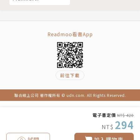
關家小舖的互助情懷．關雪寶
乘載時代的明信片．李義嶺
作者簡介
發財夢與另類教育．李義嶺
戰火下的出入境管制．李炳芬
財團法人沈春池文教基金會
Readmoo看書App
限金門通用的貨幣？．范姜泰基
精裝手工版中華民國護照．何運元
沈春池先生（1909-1988）為福建詔安人，本從事教
從流亡學生到春風化雨．廖汝章
育工作，抗戰軍興乃投筆從戎，臺灣光復後奉派來臺，
戰火下的平民生活．程鳳翥
多年後以中校軍階退伍。春池先生一生清廉正直，198
雷虎騰空揚國威．唐毓秦
8年3月八十歲壽誕當天，哲嗣沈慶京先生公開宣布籌
前往下載
拌炒淵遠流長的家鄉味．王近年
設「沈春池文教基金會」，年底春池先生以耆壽辭世。
版權頁
聯合線上公司 著作權所有 © udn.com. All Rights Reserved.
沈春池文教基金會創立至今36年，是臺灣較早從事兩
岸歷史文化交流的非營利組織。基金會秉持誠摯態度，
電子書定價
為兩岸交流、弘揚中華文化盡心盡力，在不斷努力推動
NT$ 420
294
下，歷年陸續舉辦的文化交流活動，地點遍及兩岸各
NT$
地，深獲各界肯定。
試閱
加入購物車