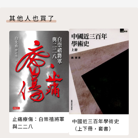
輯一 南京的遺族學校
藝術家霍剛即以遠見為台灣開啟國民美術教育後，移居
南京遺族學校的華麗與滄桑，「貴族」絕非浪得虛名
米蘭追尋更開創的技法。
其他人也買了
兒孫滿堂的亂世師生緣，心中保留一個蔣媽媽的角落
▶︎動亂的「二二八」與「七一三」事件，由大學教授張
附中校長黃澂大發慈悲，戰火孤雛不再浪跡天涯
則周細說當年往事，願前人的苦難不要重現。
輯二 南遷的遺族學生
▶︎陳璽文在前線訓練歌手勞軍，籌辦文康有功。等戰爭
年輕時奮鬥向前，年老時喜樂再見．傅達仁
平息，和平來到，他走入紅包場，為自己高歌。
帶著南京的絢麗多彩，走天涯．霍剛
▶︎政治大學歷史系主任閻沁恆，隨遺族同學進入師大附
從動亂到棟樑，拉開分界線．閻沁恆
中而滿腹經綸。嚎啕無聲的淚水封藏五十，回想滿目瘡
遺族留學生返臺，先向他報到．段劍瀛
痍的山河，他看清中華兒女被外族侵略的真相，課堂
輯三 渡海的文武雙全
上，這真相屆屆代傳。
高雄有個南京村，六十兵工廠遷臺紀事
▶︎小學老師鄧曙從不提原名，就以「曙」字引領自己向
國家的脊樑，幼年兵最高軍階．熊德銓
光前行，用袁大頭換來口琴，吹奏出思鄉的傷痛。山東
安可！為自己再唱一曲．陳璽文
來的「長公主」鄭峮岩鄭重聲明，「我不是來逃難，我
輯四 堅韌的逆風之子
是來玩的。」
止痛療傷：白崇禧將軍
中國近三百年學術史
翻一個，大大方方的筋斗．張默
▶︎張秋香進入女青年大隊被派往金門，第二天就碰上八
與二二八
（上下冊，套書）
到臺灣兩個奇蹟，絕非僥倖．王忠沂
二三砲戰，調到大膽島，在不見天日的坑道喊話，六十