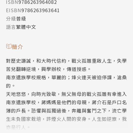
ISBN
9786263964082
EISBN
9786263963641
分級
普級
語言
繁體中文
簡介
對歷史謙誠，和大時代信約，戰火孤雛重啟人生，失學
苦兒翻轉逆境，興學辦校，傳道授惑。
南京遺族學校規格，華麗的；烽火連天被迫停課，滄桑
的。
天地悠悠，向時光致敬，無父無母的戰火孤雛有幸進入
南京遺族學校，蔣媽媽是他們的母親，蔣介石是戶口名
簿的戶長。恐懼與孤獨過後，奔離與奮鬥之下，流亡學
生未負國家栽培，許煙火人間的安身。人生如逆旅，我
亦是行人。