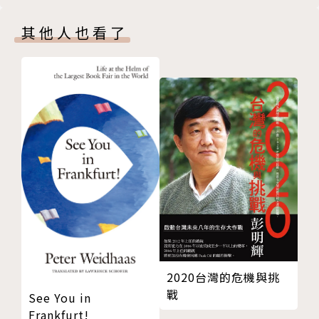
無端捲入世紀災難，誓志改造社會．張則周
天沒見到太陽。
被日本軍官收養，曲折離奇前半生．汪承棠
▶︎「以團結之水，澆命運之花。」帶軍渡海的將軍，越
其他人也看了
輯五 勵志的烽火女傑
過黑水溝駐紮寶島練兵，困境中展現勇氣，書中對「高
大膽阿兵姊，遇上八二三砲戰．張秋香
雄南京村」的兵工廠描述，如在其境。
自立自強，把九十歲活成九○後．鄧曙
我來玩的，不是逃難的．鄭峮岩
南京遺族學校獨特的教育回憶，開啟壯闊又溫暖的篇
輯六 亂世的白袍勇士
章。
這個時代，需要更多的胡一刀．胡秀苑
將蒼穹下的天地與蒼茫中的世界，集合成蒼勁的回望。
出走滿洲，再現華夏風骨．孔德相
從一九四九到現在，三百位第一代學生，戰火幸運兒。
十七歲就當醫官，全臺執業最高齡．曹志屏
輯七 舊物絮語，典藏眷戀
走過時代動亂，台海世紀大遷徙後的歲月逐步安逸，時
一方郵票一世情．伍世文
光流動太快，許多舊事都來不及記錄瞬間就消逝。
愛與祝福，隨長命鎖來到異鄉．蒲玉蓓
全民瘋籃球．李清傑
沈春池文教基金會因此架起《搶救遷臺歷史記憶庫》，
2020台灣的危機與挑
PT-17 教練機．曾永介
拍攝千部磅礡紀錄片，再也以細緻紙本補遺，系列出版
戰
See You in
山溝土洞裡的克難診療間．趙善燦
物無異是豐藏與驅動的印證，給予兩岸文學正面省思。
Frankfurt!