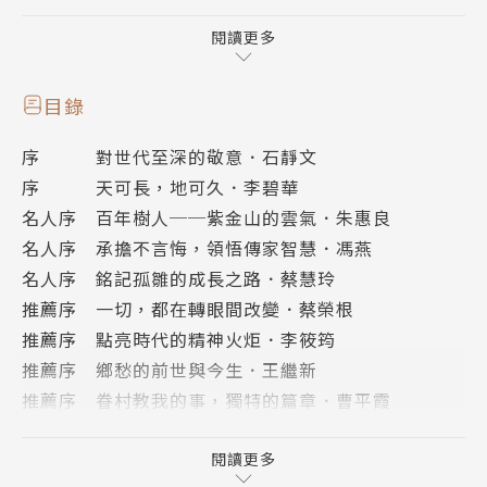
有別於勇將老兵，陣前殺敵故事，主角是戰亂中，受過
閱讀更多
南京遺族學校悉心栽培的幸運兒，
雖然被稱「流亡學生」，飽受流離之苦，卻有幸避開了
目錄
最前線的殘酷煙硝戰禍，
序 對世代至深的敬意．石靜文
在後方甚至還受到無血緣的至深親情照撫。
序 天可長，地可久．李碧華
名人序 百年樹人──紫金山的雲氣．朱惠良
書中篇章寫盡遷臺的頭角崢嶸、奇人軼事──
名人序 承擔不言悔，領悟傳家智慧．馮燕
▶︎遺族學校遷臺後，由師大附中校長黃澂接棒，拯救了
名人序 銘記孤雛的成長之路．蔡慧玲
遺族的四分五散，也為台灣培植了專業人才。
推薦序 一切，都在轉眼間改變．蔡榮根
▶︎林家花園探訪將門之後段劍瀛，經過一面被歲月之火
推薦序 點亮時代的精神火炬．李筱筠
燻黑的牆，過往逃難、逃亡的黑暗時代再度喚起。
推薦序 鄉愁的前世與今生．王繼新
▶︎傅達仁自創籃球「四生」，名滿兩岸。小學畢業的法
推薦序 眷村教我的事，獨特的篇章．曹平霞
官王忠沂是奇蹟之子，符合古今中外苦學有成的硬道
推薦序 母愛，渴望讓孩子看見．郭莉穎
理。
推薦序 啟動情感的按鈕．張佳玲
閱讀更多
▶︎六○年代，本島百廢待舉，尚未啟動對文化的珍視，