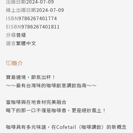
出版日期
2024-07-09
線上出版日期
2024-07-09
ISBN
9786267401774
EISBN
9786267401811
分級
普級
語言
繁體中文
簡介
寶島遶境，節氣出杯！
～～最有台灣味的咖啡創意調飲指南～～
當咖啡與在地食材完美融合
喝下的那一口不僅是咖啡香，更是絕妙風土！
咖啡具有多元味譜，在Cofetail（咖啡調飲）的新概念