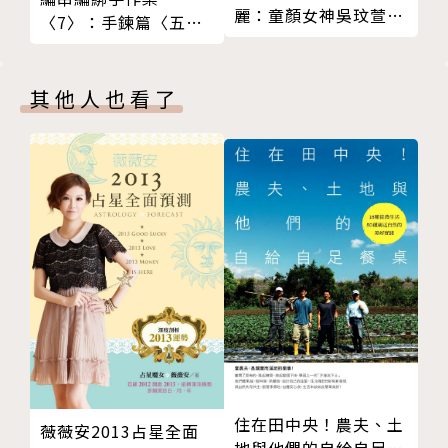
大花莓啡醋
林育葦｜台中市農會總幹事
麗：童顏女神吳玟萱不
〈7〉：手鍊篇〈五色
學1杯會2杯｜草莓咖啡牛奶
陳崇德｜南縣區漁會總幹事
藏私公開保養、健身、
線 & 玉線〉
透紅佳人
飲食、穿搭四大逆齡絕
郭麗津｜臺東慢食節策展人
招
澄清風雙瓜咖啡
張鈺萱｜莿桐農會總幹事
其他人也看了
學1杯會2杯｜多多瓜瓜咖啡
張立成｜蘇格蘭麥芽威士忌協會(SMWS)台灣分會會長
楊貴妃
彭立沛｜國立臺灣大學生傳系教授
金柑心
黃志耀｜冬山鄉農會總幹事
紅桃K
藍大誠｜茶職人
神奇寶貝
羅已能｜恆器製酒創辦人
Column
鐘俊顏｜崑山科技大學副校長
連結風味的影之手— 糖漿
蘇光正｜台北市農會總幹事
認識糖漿的基底
龔建嘉｜鮮乳坊創辦人
基本糖漿技法
（按姓名筆畫排列）
熬煮一瓶專屬糖漿
PART3 土地食驗室
｜本書特色｜
芭菲特
住在田中央！農夫、土
薇薇安2013占星全面
地與他們的自給自足餐