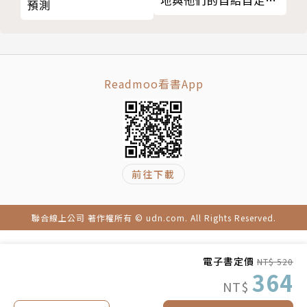
學1杯會2杯｜國民樂茶
預測
★以咖啡師的角度看待調飲的可能性，從咖啡的五大風
桌
日月星辰
味基礎切入分析，加上沖煮方法建議，更能架構出適切
舒服拿鐵
的咖啡調飲配方，找到咖啡與時令農特產的完美結合。
學1杯會2杯｜椰奶冰沙咖啡
鳳眼笑笑
★全書收錄62杯視覺、味覺都迷人的咖啡調飲，將各
Readmoo看書App
檸黛玉
地盛產的水果、食材、茶、酒等，與咖啡無縫結合，佐
啡紫秘魯
以生活靈感、故事與記憶，每一杯都是味覺平衡、最有
學1 杯會2 杯｜ 400 次咖啡／雲朵咖啡、越南雞蛋咖
台灣味的獨家配方。
啡、農夫Punch
戶外風！咖啡馬鈴薯冷湯
前往下載
★附錄節令食材索引，全年可依著季節盛產果物，快速
咖啡甘味処
找到適用的配方組合；並附上全省食材通信，方便採
穗花山奈拿鐵
買，能直接對應生產者，體驗最接地氣的美好物產。
聯合線上公司 著作權所有 © udn.com. All Rights Reserved.
棗姑娘
蕉個朋友
作者簡介
電子書定價
NT$ 520
Coffee amigo酪梨啡奶昔
364
NT$
PART4 咖酒俱樂部
廖思為