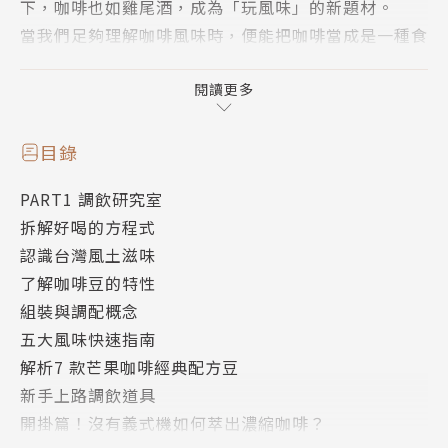
下，咖啡也如雞尾酒，成為「玩風味」的新題材。
當我們足夠理解咖啡風味時，便能把咖啡當成是一種食
材，
透過加入不同食材，創造咖啡與土地或文化上的關係，
閱讀更多
使咖啡更加「在地化」。
目錄
過去，我們談論咖啡館文化，是人與人交流的場所；
PART1 調飲研究室
而現在我們從一杯咖啡裡，討論味道與味道、食材與食
拆解好喝的方程式
材、飲料與料理，
認識台灣風土滋味
那是風土交流的媒介！
了解咖啡豆的特性
組裝與調配概念
很有台灣味的咖啡可以是什麼樣貌？！
五大風味快速指南
擁有豐富烘豆、沖煮、開店經驗的「芒果咖啡」，在二
解析7 款芒果咖啡經典配方豆
十年的咖啡路上，見證了從義式咖啡一路至精品咖啡的
新手上路調飲道具
變化，
開掛篇！沒有義式機如何萃出濃縮咖啡？
那麼，下一步呢？這次將帶來一系列最接地氣的咖啡調