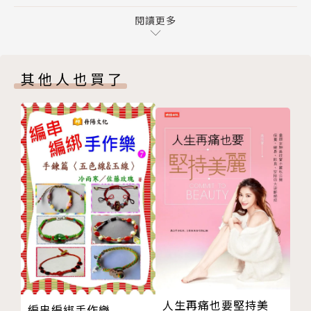
調整食材質地的神器
飲。
注入輕盈的氣泡感
閱讀更多
跟著時令與食材，從烘豆師、咖啡師的角度出發，分享
透明如水卻充滿風味
「用咖啡連結風土」的精神，去組合出屬於台灣的味
PART2 寶島冰菓室
道，
其他人也買了
芒果咖啡
各鄉鎮所孕育的風土就是最好的題材，能源源不絕地提
學1杯會2杯｜芒果阿法奇朵
供我們架構台灣咖啡調飲的靈感。
茴香咖啡
學1杯會2杯｜甘蔗咖啡
透過創意咖啡調飲的設計，期待日後人們走入台灣咖啡
柑橘三部曲
館時，
學1杯會2杯｜檸檬咖啡、柳丁咖啡、柚香咖啡
打開menu，便能有「喔～這就是台灣的咖啡呀！」的
小星星
美好感受。
西瓜咖啡
學1杯會2杯｜西瓜奶霜咖啡
✦✦酣暢推薦✦✦
滿天星
王威文｜魚池鄉農會總幹事
初戀的滋味
吳怡玲｜台灣咖啡協會副理事長
鳳梨咖啡
林淑玲｜佳冬鄉農會總幹事
人生再痛也要堅持美
編串編綁手作樂