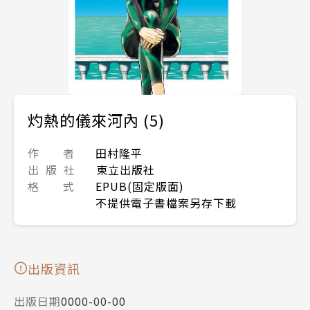
灼熱的儀來河內 (5)
作 者
田村隆平
出 版 社
東立出版社
格 式
EPUB(固定版面)
不提供電子書檔案另存下載
出版資訊
出版日期
0000-00-00