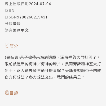
線上出版日期
2024-07-04
ISBN
EISBN
9786260219451
分級
普級
語言
繁體中文
簡介
(完結篇)茶子被帶來海底遺蹟，深海裡的大門打開了。
眼前就是新的海神／海神的斷片，奧爾菲斯和神室大打
出手。兩人過去發生過什麼事呢？受託要照顧茶子的鮫
島有何想法？各方想法交錯，戰鬥的結果是？
目錄