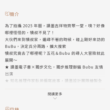
簡介
為了拍攝 2025 年曆，讀墨吉祥物齊聚一堂，咦？好像
哪裡怪怪的，犢叔不見了！
大伙們來到犢叔家，遍尋不著的時候，碰上剛好來訪的
BuBu，決定兵分兩路，擴大搜索
犢叔究竟去了哪裡呢？五花＆Bubu 的尋人大冒險就此
展開～
★ 讀墨電子書×獨步文化，獨步推理御貓 Bubu 友情
出演
★ 知名推理作家臥斧編寫故事，讀墨設計團隊繪製全
彩漫畫
★ 2025 每月月曆全收錄！還有獨步文化推薦每月一書
閱讀更多
★ 電子書版特別收錄專屬書封＋文字劇本＋幕後設定
目錄