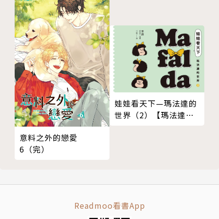
附錄4：實體桌曆底座設計
頁尾
版權頁
娃娃看天下—瑪法達的
世界（2）【瑪法達降
落地球60週年紀念版】
意料之外的戀愛
6（完）
Readmoo看書App