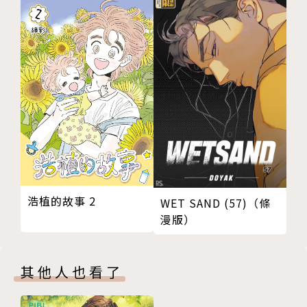
7月漫畫
8月日期
8月漫畫
9月日期
9月漫畫
10月日期
10月漫畫
11月日期
11月漫畫
12月日期
浩植的故事 2
12月漫畫
WET SAND (57)（條
漫版）
結尾1
結尾2
附錄1：犢犢小劇場相關回數
其他人也看了
附錄2：完整劇本文稿＆分鏡草稿選錄
附錄3：雜七雜八的一些