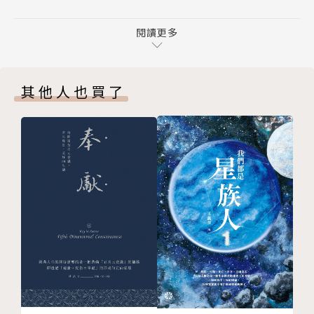
姓名學概述
是第一位把專業風水透過電視節目傳遞到世界各地的專
丁酉年出生者命名注意事項
閱讀更多
業風水老師。
姓名八十一數之吉凶靈動表
資歷：
丁酉年出生者適合職業解析
中華堪輿道派掌門宗師
其他人也買了
丁酉年年曆
金鼎獎十大傑出星相命理學家
三、丁酉年風水運用大全
中國正統民俗風水教育協會總會理事長
丁酉年九宮飛星大解析
台中市星相卜卦堪輿職業工會學術顧問
丁酉年方位運用及運勢提升之道
台灣各大星相命理協會總會顧問
四、招財補運DIY
掌握十大要素，安心買房安心住
丁酉年太歲星君安奉與太歲符
個人、店面、居家招財符
五、謝沅瑾開運農民曆
如何看懂農民曆
重要名詞解釋
正月開運三吉時――初一、開工、迎財神