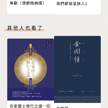
奉獻（燙銀精典版）
我們都是星族人1
黃帝地母經看流年
丁酉年年度吉時 、大利方位
丁酉年安神煞方與安神法
丁酉年每日宜忌
其他人也看了
六、擇日與擇時
如何擇日與擇時
丁酉年每日時局表
七、財喜貴方
如何運用財喜貴方
丁酉年財喜貴煞方位表
在家居士修行之道─印