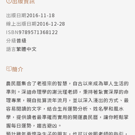
出版資訊
出版日期
2016-11-18
線上出版日期
2016-12-28
ISBN
9789571368122
分級
普級
語言
繁體中文
簡介
農民曆集合了老祖宗的智慧，自古以來成為華人生活的
準則。深諳命理學的謝沅瑾老師，秉持著紮實深厚的命
理專業，親自批算流年流月，並以深入淺出的方式、最
容易閱讀的文字，結合生肖運勢分析、姓名學和風水
學，提供讀者最準確而實用的開運農民曆，讓你輕鬆掌
握每日運勢，趨吉避凶。
預計雞年要懷孕生子的朋友，也可以依照老師的指引，