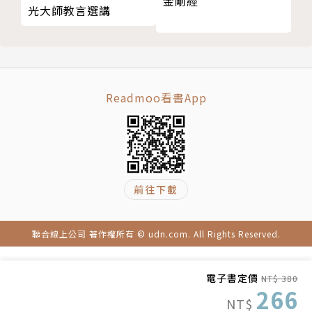
金剛經
光大師教言選講
Readmoo看書App
前往下載
聯合線上公司 著作權所有 © udn.com. All Rights Reserved.
電子書定價
NT$ 380
266
NT$