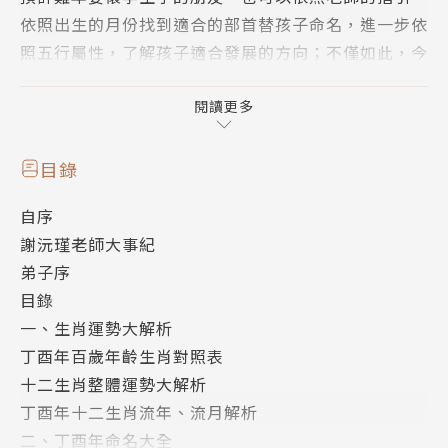
依照出生的月份找到適合的部首替孩子命名，進一步依
照五行屬性，了解孩子適合發展的方向；不僅如此，今
年的書籍內容同樣提供了雞年的居家風水建議，教您如
何正確提升各方面運勢、招財旺桃花！
閱讀更多
而眾所期待、由謝沅瑾老師親自批算的獨家農民曆，讓
您簡單查找每日宜忌，結合每日時局表與財喜貴方，幫
目錄
助您擇吉進行日常各項工作與事務，更詳盡解釋不同年
自序
齡、不同生肖的雞年運勢，更教您如何改運，讓您厄運
謝沅瑾老師大事紀
離開、好運進來。
弟子序
在2017金雞年，讓謝沅瑾老師為你開春立新，指點迷
目錄
津，創造事業、人生、家庭三贏好氣象！
一、生肖運勢大解析
作者簡介
丁酉年百歲年齡生肖對照表
謝沅瑾
十二生肖整體運勢大解析
台灣最受信任的風水命理老師，以科學的角度、平易近
丁酉年十二生肖流年、流月解析
人的態度、深入淺出的言語，把堪輿風水分析到讓一般
二、丁酉年命名大全
人也能聽得懂，同時精通姓名學與八字。