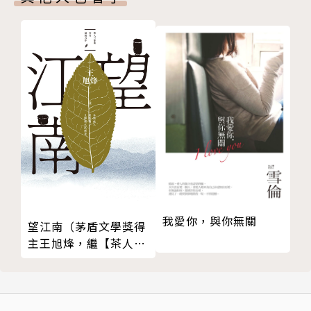
作品至今仍是一座取之不盡的寶庫。」—奧野健男（日
本文學評論家）
「坂口遠遠看著人們，沒有受到世俗成見的束縛。
他對人類心理有很深的造詣。他的文學不僅是創作，更
有不受拘束的意志。與太宰治的文學面向現代青年相
比，坂口的文學似乎是面向未來成年人的文學。」—佐
藤春夫（日本小說家、詩人）
▁▁▂▂▃▃▅▅▆▆▇▇████▇▇▆▆▅▅
▃▃▂▂▁▁
我愛你，與你無關
望江南（茅盾文學獎得
赤城風雨醫生一輩子，盡是笑不出來悲劇，有悲
主王旭烽，繼【茶人三
痛，也有滑稽………那是先知的悲劇，也是預言者的宿
部曲】後，最新史詩力
命。認識真理的人，經常是孤絕的，不得不步上荊棘之
作）
路。