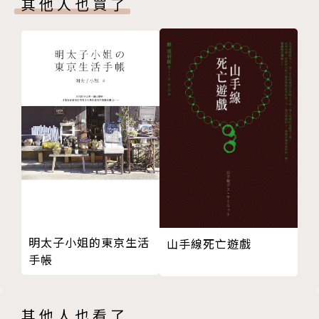
其他人也買了
作品和生活方式。他從未被虛假的寧靜所愚弄。他是一
位真正意義上的諷刺作家。—三島由紀夫（日本小說
家）
「一旦大壩放開，安吾的作品就會像洪流一樣在你
的心中產生共鳴：高貴的、凡俗的、深情的、浮誇
的……安吾無所不在。」—石川淳（日本小說家）
「坂口的日語寫作明快、詞藻優美，言簡意賅地以
最低限度的日語切中要害。朗誦他的文章時，尤其可以
感受到這種美感。他在作品中寫到，身為表現者，若對
不道德的事物不深入理解，即使是再顯而易見的東西都
明太子小姐的東京生活
將看不見。」—山本耀司（日本時裝設計師）
山手線死亡遊戲
手帳
「坂口安吾的作品充滿後世文人得以借鑑的發想、
論點，人們可以從中看到躍動不已的生命力，他的文學
其他人也看了