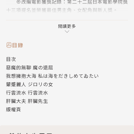
⊕改編電影獲獎記錄：第二十二屆日本電影學院獎
十三項提名並榮獲最佳男主角、女配角與新人獎。
⊕日本影史唯一榮獲兩座坎城影展金棕獎導演——
閱讀更多
今村昌平（Shohei Imamura）改編電影
今村昌平：「我關心的是人的下半身及社會的低下
目錄
階層。」今村昌平有感於坂口安吾書寫人性的墮落，抵
目次
抗既定現實的叛逆作風，和自己看世界的角度幾乎相
惡魔的無聊 魔の退屈
同，以高成本拍出了大時代下的戰後魔幻寫實作。
我想擁抱大海 私は海をだきしめてゐたい
顰蹙麗人 ジロリの女
⊕坂口安吾創作評價—
行雲流水 行雲流水
「優秀的作家既是最初、也是最後的人。坂口安吾
肝臟大夫 肝臟先生
的文學作品，是由坂口安吾所創造，若無坂口安吾，則
版權頁
不可語之。」—川端康成（日本小說家）
「戰後時期，他以困惑傳達困惑的方式，將其貫穿