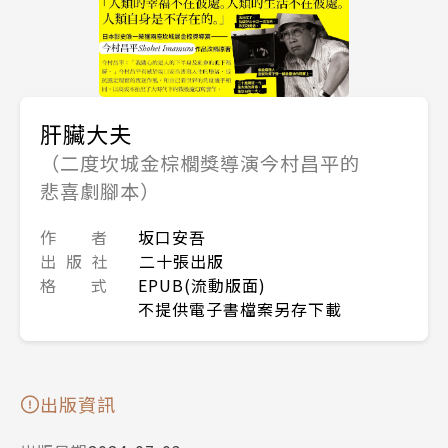
肝臟大夫
（二度坎城金棕櫚獎導演今村昌平的
悲喜劇腳本）
作 者
坂口安吾
出 版 社
二十張出版
格 式
EPUB(流動版面)
不提供電子書檔案另存下載
出版資訊