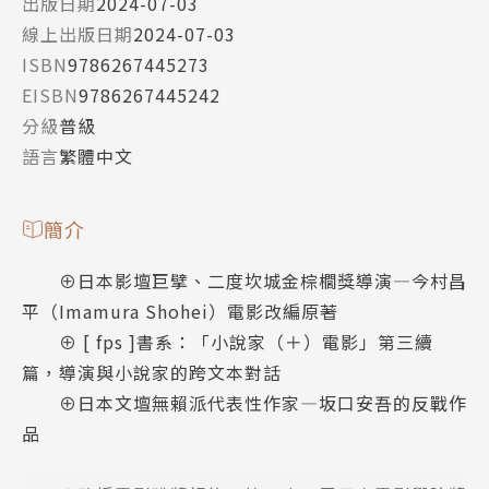
出版日期
2024-07-03
線上出版日期
2024-07-03
ISBN
9786267445273
EISBN
9786267445242
分級
普級
語言
繁體中文
簡介
⊕日本影壇巨擘、二度坎城金棕櫚獎導演—今村昌
平（Imamura Shohei）電影改編原著
⊕ [ fps ]書系：「小說家（＋）電影」第三續
篇，導演與小說家的跨文本對話
⊕日本文壇無賴派代表性作家—坂口安吾的反戰作
品