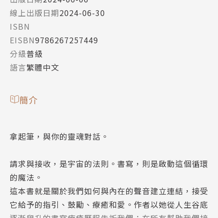
線上出版日期
2024-06-30
ISBN
EISBN
9786267257449
分級
普級
語言
繁體中文
簡介
拿起筆，與你的靈魂對話。
請求與接收，是宇宙的法則。書寫，則是啟動這個循環
的魔法。
這本書就是關於我們如何與內在的聲音建立連結，接受
它給予的指引、鼓勵、療癒和愛。作者以她從人生谷底
逐漸爬升的書寫療癒歷程告訴我們：在所有幫助我們接