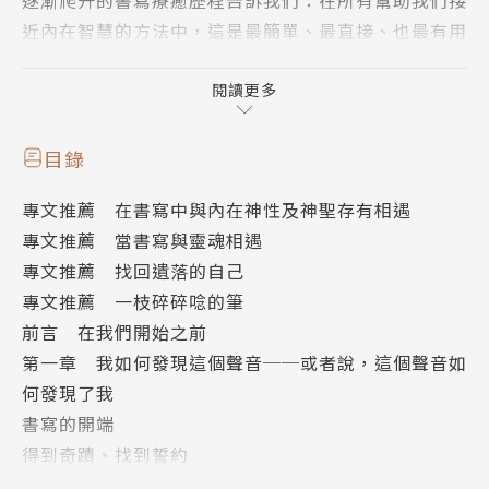
近內在智慧的方法中，這是最簡單、最直接、也最有用
的一種。
書中提供了明確的實踐方法，以簡單的四步驟帶領我
閱讀更多
們：與靈魂深入對話，聽從聲音的指引，釋放痛苦、煩
惱、壓力或各種負面情緒，撫平心靈的創傷與糾結，與
目錄
過去的自己和解，使生命徹底改變。
專文推薦 在書寫中與內在神性及神聖存有相遇
如果你願意接收更多的想法、直覺、靈感、智慧與機
專文推薦 當書寫與靈魂相遇
會，從這裡開始，讓這個聲音引導你，踏上自我探索、
專文推薦 找回遺落的自己
帶來釋放與改變的旅程。
專文推薦 一枝碎碎唸的筆
前言 在我們開始之前
【本書特色】
第一章 我如何發現這個聲音──或者說，這個聲音如
★科學研究認證的靈性工法
何發現了我
★不用花錢上課．不會影響信仰．不須改變習慣
書寫的開端
得到奇蹟、找到誓約
【靈魂寫作的特點】
原諒，然後療癒
．從創造個人的書寫儀式開始