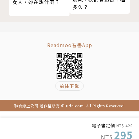
女人，妳在想什麼？
多久？
快速書寫，不要管書寫規則
譯者簡介
訴說你的故事
說真心話
陳淑娟
打開你的靈性之耳
英國University of Warwick社會學博士，前佛光大學
找出進入潛意識心靈的最好方法
社會學系專任助理教授，專長靈性與宗教社會學、情緒
Readmoo看書App
榮耀你靈魂的表達需求
社會學。二○一二年辭去教職，隨夫定居美國康乃迪克
第八章 靈魂寫作的第三個步驟：聆聽
州的諾瓦克（Norwalk）。目前是CCPN Global的兼
像聲音傾聽你那樣地傾聽
任副研究員暨編譯、IATCSOL授證的華語教師。閒暇
為聲音創造空間
時間除推廣華語外，並以寫作及翻譯書籍等方式，繼續
在意識上想要聽見這個聲音
前往下載
從事社會實踐。
請求一顆理解的心
相信你是安全與被愛的
聯合線上公司 著作權所有 © udn.com. All Rights Reserved.
現身在當下
願意探索「意識心靈」之外的範圍
電子書定價
NT$ 420
提出問題
295
NT$
經歷問題