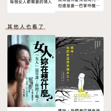
每個女人都需要的情人
但還是要一巴掌呼醒
書寫帶來實質的身心改善
作者簡介
你！
書寫創造新的神經通路
書寫帶我們走向解決之道
珍妮．康納Janet Conner
其他人也看了
第六章 靈魂寫作的第一個步驟：現身
美國知名的身心靈導師，在經歷一連串背叛與創傷之
安排一個時間與地點
後，成為改變深層靈魂的推手，藉由書寫與內在智慧連
坐下來
結，踏上療癒與轉化之旅。她認為每個人都擁有與生俱
在你挑選的時間與地點，連續書寫三十天
來的靈性智慧，只是不知道啟動的方法，因此她在自己
在同時段書寫
的作品與課程中分享了實用的靈性工法，帶領人們啟動
開始書寫前的準備動作
內在的神聖聲音、擴大自身的創造潛能。
創造並運用你自己的書寫儀式
她受到國際各大媒體的關注，美國家喻戶曉的生活居家
第七章 靈魂寫作的第二個步驟：敞開
大師瑪莎．史都華（Martha Stewart）也曾邀訪她，
從目前困擾你或正發生的事情開始
在自己主持的節目與雜誌中進行深入訪談。她活躍於全
【靈魂寫作練習】
美各地的工作坊、研討會、教會以及靈修中心，也透過
出現什麼就寫
電視、廣播或線上課程授課，在世界各地擁有廣大的支
探索你最深層的想法和感受
持者。
說出真相
媽咪，我們會這樣幸福