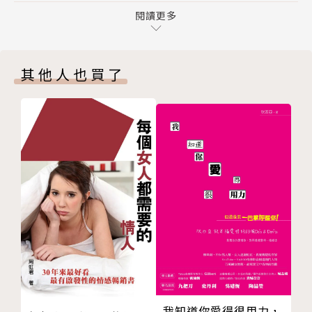
第二章 什麼是靈魂寫作？
閱讀更多
．前30天要於同一時間書寫
是寫日記嗎？
．快速書寫時的效果最好
是冥想嗎？
．不能修改或評論寫下的內容
其他人也買了
是祈禱嗎？
．書寫時會進入潛意識的θ腦波狀態
第三章 我需要準備什麼？
擬出時間表
【專家推薦】
停下來
王浩威｜精神科醫師
買一本日記本
江心靜｜書畫藝術家
選一枝筆
吳佩璇｜諮商心理師
讓你自己有空
林美琴｜讀寫教學研究者
創造一個神聖的書寫空間
施又熙｜書寫療癒講師
妥善保存你的日記
張德芳｜心靈寫作班講師
第四章 傾聽我、與我對話的是……
銀色快手｜荒野夢二書店主人
探索聲音的名字與由來
賴佩霞｜身心靈導師
挑選你喜歡的稱呼
──誠心推薦（依姓氏筆畫排列）
第五章 選擇書寫的理由
我知道你愛得很用力，