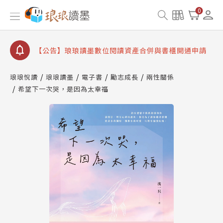
【公告】因 Readmoo 讀墨系統維護中，本站同步暫
0
停部分閱讀服務
【公告】琅琅讀墨數位閱讀資產合併與書櫃開通申請
【公告】琅琅讀墨書櫃開通常見問題
【公告】琅琅讀墨 3 分鐘完成書櫃開通與資產合併申
請圖文教學
琅琅悅讀
琅琅讀墨
電子書
勵志成長
兩性關係
【公告】琅琅書店服務升級重要說明及資產合併結果
希望下一次哭，是因為太幸福
查詢
【公告】因 Readmoo 讀墨系統維護中，本站同步暫
停部分閱讀服務