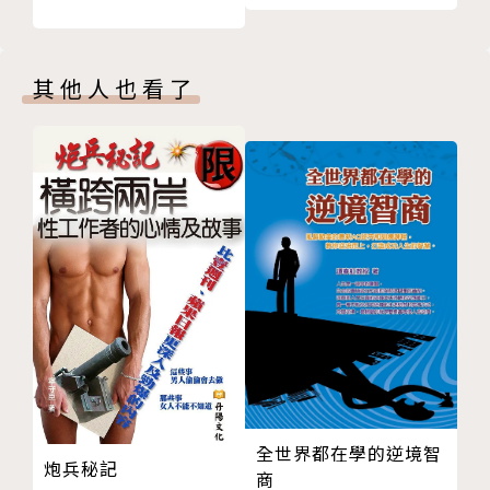
24 小時候詞不達意，長大後言不由衷
25 縱使結局不如意，遇見即是上上籤
＊相愛：美好的愛情，一定是因為遇見了你
26 我盡力喜歡過，但聚散不由我
其他人也看了
真正的愛，不是在甜言蜜語裡，而是在平凡生活的每個
27 所有大張旗鼓的離開都是試探，真正的離開都悄無
細節裡。
聲息
點點細節堆積起來的生活，才是愛情真正的樣子。
28 你別後退了，我不往前就是了
29 或許換個時間，我們真的適合
我們在感情中成長，對待感情越來越成熟，然後擁有更
30 愛意隨風起，風止意難平
美好的愛情，這是我們與前任之間最大的溫柔和最後的
31 你在計劃著未來，他卻已謀劃著離開
告別。
32 「我沒事」這句話掩蓋了所有，也道出了所有
33 未成定局的事，就不要弄得人盡皆知了
願你保有愛人的能力和熱情，對愛抱持希望和期待，
34 不是所有的感情一定有結果，但一定有意義
在遇到讓你再次心動的人時，仍有去愛的勇氣。
35 懂事太累，成本太貴
CHAPTER 04 愛你總有辦法，不愛都是理由
【媒體推薦】
36 他不是不想談戀愛，只是不想和你談戀愛
全世界都在學的逆境智
愛情沒有上上籤，也從來都不保甜。如果因為怕傷害就
炮兵秘記
商
37 愛你總有辦法，不愛都是理由
拒絕愛，那人生未免有太多遺憾；但如果為了愛而弄丟