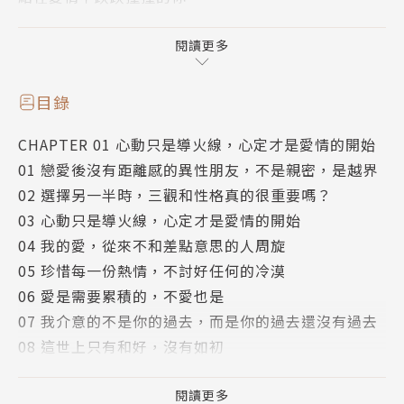
請相信，所有心碎的過往，都是為了讓你遇見那個欣賞
你的獨特，懂得你的可愛，只對你偏愛的他。
閱讀更多
愛上一個人，很多時候都沒什麼道理。
目錄
但一場雙向奔赴的愛情，只能建立在雙方都用心的基礎
CHAPTER 01 心動只是導火線，心定才是愛情的開始
上，
01 戀愛後沒有距離感的異性朋友，不是親密，是越界
一旦有一個人心不在焉，這段感情就不值得留戀。
02 選擇另一半時，三觀和性格真的很重要嗎？
03 心動只是導火線，心定才是愛情的開始
如果你還忘不了前任、斷不開曖昧、耐不住寂寞、走不
04 我的愛，從來不和差點意思的人周旋
出失戀，
05 珍惜每一份熱情，不討好任何的冷漠
請讓沈一只用犀利又不失溫柔的文字搖醒你、陪伴你、
06 愛是需要累積的，不愛也是
療癒你。
07 我介意的不是你的過去，而是你的過去還沒有過去
08 這世上只有和好，沒有如初
＊愛自己：與其追逐光，不如做自己的太陽
09 變心是一種本能，但忠誠是一種選擇
喜歡自己比被別人喜歡更重要，無須刻意討好任何人，
10 和最愛的人說最狠的話，和陌生人說心裡話
閱讀更多
先讓自己發光，對的人才能循著光照的方向，來到你身