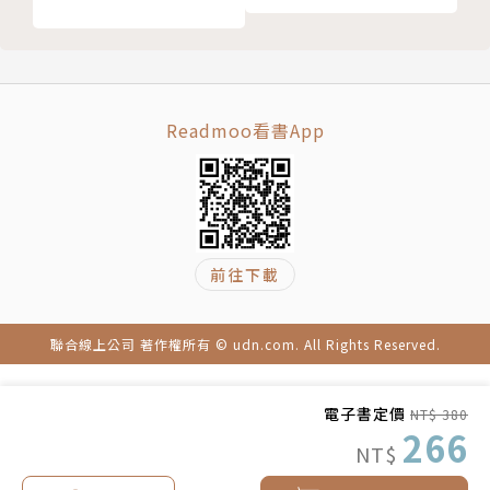
38 愛情有演技，你得有眼睛
自己，那人生又未免太過辛苦。
39 愛情可以衝動，但絕對不能盲目
愛情裡的「病人」，其實都是想要愛的人。但如果每段
40 不是沒你不行，而是有你更好
戀情都是「不放心，不開心，不甘心」；滿腦子都是
41 有心者不用教，無心者教不會
「難道是？為什麼？憑什麼？」那麼你一定要讀沈一只
Readmoo看書App
42 有人選擇歇斯底里，有人選擇沉默不語
的這本書。
43 他不會因為你委曲求全就加倍珍惜
它是單身必看的情感避坑指南，也是戀愛必讀的愛情解
44 愛你的人生怕給得不夠，不愛的人總嫌你要求太多
惑指南。讀完這本書，沒遇到真愛的人會收穫單身的底
45 一張愛你的嘴，一百個不愛你的細節
氣，愛得很辛苦的人會收穫愛下去的決心，愛得不甘心
46 愛應該是寵愛，是偏愛，是首選，是例外
的人會收穫放手的勇氣。
前往下載
CHAPTER 05 愛自己，是終身浪漫的開始
它能讓人真正地變清醒。清醒並不意味著不愛了或者沒
47 願你成為自己的太陽，無須憑藉誰的光芒
激情，而是意味著拒絕誘惑，停止糾纏，放棄混亂，變
聯合線上公司 著作權所有 © udn.com. All Rights Reserved.
48 就算全世界都不喜歡你，你也是唯一的你
得堅定、真誠、灑脫——在這路遙馬急的人間，做個為
49 我怕我配不上自己所受的苦難
愛衝鋒的勇士。
電子書定價
NT$ 380
50 沒有回音的山谷，不值得縱身一躍
──老楊的貓頭鷹
266
51 愛自己，是終身浪漫的開始
NT$
52 我曾對你心動過，但是趕路要緊
【戀愛金句】