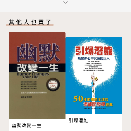
11 分享欲的喪失，是散場的開始
旁。
12 愛情有斷才有續，有捨才有得，有離才有合
其他人也買了
CHAPTER 02 我永遠有病，你永遠有藥
＊前任：已經不愛的人，再寂寞也不要依賴
13 我永遠有病，你永遠有藥
前任是抓不住的沙，不如揚了它。
14 哪怕輸，也比不做要強
既然已經分手，關於前任的一切，就該塵封起來，別再
15 純粹的愛情是明知不可為而為之的篤定
眷戀。
16 人總是容易愛上那些不願意認真愛自己的人
17 在愛裡拚盡全力，可比躊躇觀望的人更有種
＊曖昧：不是不想談戀愛，只是不想定下來
18 我不想成為你青春裡的那個人，只想做和你白頭到
愛情絕對不是從曖昧開始，而是從喜歡和心動開始的。
老的人
他嘴上說喜歡你，可能吧，但看得見的在乎和明確的愛
19 這也許不是我最好的選擇，但這是我的選擇
才有意義。
20 大方地表達愛意，沒什麼好丟人的
21 愛你這件事，我永遠保有最大的熱情和真誠
＊暗戀：我害怕，有些話一說出口就是盡頭
22 正是到了難以心動的年紀，心動才顯得尤為可貴
你不敢做的事，總有別人願意做；你不敢說的話，也有
引爆潛能
23 我從未期待過婚姻，直到你來
別人願意說。
幽默改變一生
CHAPTER 03 我盡力喜歡過，但聚散不由我
那你愛的人，最後也只會成為別人的愛人了。