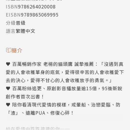
ISBN
9786264020008
EISBN
9789865069995
分級
普級
語言
繁體中文
簡介
♥ 百萬暢銷作家 老楊的貓頭鷹 誠摯推薦：「沒遇到真
愛的人會收穫單身的底氣，愛得很辛苦的人會收穫愛下
去的決心，愛得不甘心的人會收穫放手的勇氣。」
♥ 百萬粉絲追更、原創影音播放量逾15億，95後新銳
創作者首次出書！
♥ 陪你看清現代愛情的模樣，戒暈船、治戀愛腦、防
「渣」、遠離PUA、修復心碎！
給在愛情中跌跌撞撞的你──