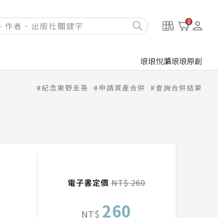
0
琅琅悅讀
琅琅原創
紀念東野圭吾
申請資產合併
查詢合併結果
電子書定價
NT$ 260
260
NT$