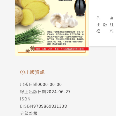
作 者
出 版 社
格 式
出版資訊
出版日期
0000-00-00
線上出版日期
2024-06-27
ISBN
EISBN
9789869831338
分級
普級