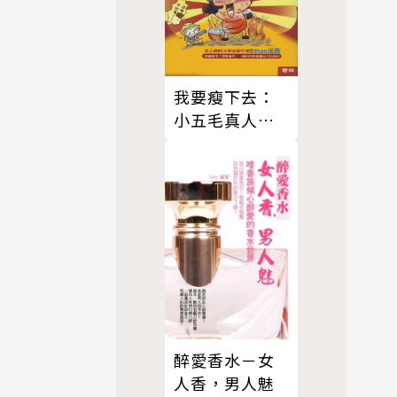
我要瘦下去：
小五毛真人實
驗減肥搞笑漫
畫
醉愛香水－女
人香，男人魅