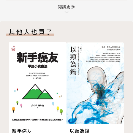
第十章 水體化學物風險評估
閱讀更多
劑量等等層面，一步步從容易取得的公開資訊推估食
第十一章 食品化學物風險評估
品、醫藥、水源與添加物等等實際上是否會對健康造成
第十二章 外用化學物風險評估
危害。毒理學與風險評估專家將在本書中以案例協助我
其他人也買了
第十三章 雙酚A奇案
們思考以下問題：
結語
參考書目
農產品可能有農藥殘留，但殘留的農藥濃度是否足夠
索引
造成危害？
市售維他命還有植物性營養補充品真的只有好處嗎？
雙酚A是什麼，到底有沒有那麼恐怖？
雙酚A有多毒？風險評估實況演練
除了思考問題，作者更以情境故事的方式 帶領讀
者演練風險評估過程中的思考策略，並以不同主題說明
面對各種潛在毒物危害的應對方式。從醫藥到日常生活
中其實隨處可見的雙酚A等六大案例，讓我們身歷其
以頸為鑰
新手癌友
境，引導我們看待潛在威脅並做出正確的結論。