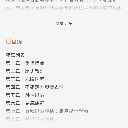
害，而各種傳言與討論只讓我們對這些化學物質更加害
怕。但恐懼常常來自未知，快翻開這本書，了解如何判
斷我們日常遇到的化學風險。
閱讀更多
天然尚好，人工有害？
目錄
我們常常對人工化學品抱持懷疑的態度：就算風險
縮寫列表
再低，對健康一定會有不良影響。同時我們也偏好一些
第一章 化學悖論
可能帶來好處，但難以確認風險的物質，只因它們是
第二章 歷史教訓
「天然」產品。「天然尚好，人工有害」，我們依從這
第三章 風險因素
個簡單前提的理由是「感覺」正確，但這種方式顯然缺
第四章 不確定性與變異性
少理性判斷。
第五章 評估風險
第六章 易感族群
遠離恐懼，從判斷風險開始
第七章 累積風險評估：農產品化學物
判斷一種化學物是否有害，需要了解它是否會對我
第八章 藥品風險評估
們產生危害，危害的嚴重程度，以及我們在日常中如何
第九章 草藥保健品風險評估
接觸到這些化學物。本書從毒性的來源、生物累積性、