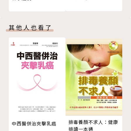
作者簡介
其他人也看了
吉拉德‧勒布朗Gerald A. LeBlanc
北卡羅來納州立大學生物科學系毒理學教授，曾在多個
聯邦和國際科學諮詢委員會、小組和董事會任職，包括
國家研究委員會的生態風險評估委員會和美國環保局內
分泌干擾物方法驗證諮詢委員會主席。
譯者簡介
黎湛平
動物醫學相關科系畢業。翻譯領域跨文學、生物、科技
多種。譯有《柯提茲的海》、《表觀遺傳大革命》以及
排毒養顏不求人：健康
加來道雄《離開太陽系》等。
中西醫併治夾擊乳癌
排讀一本通