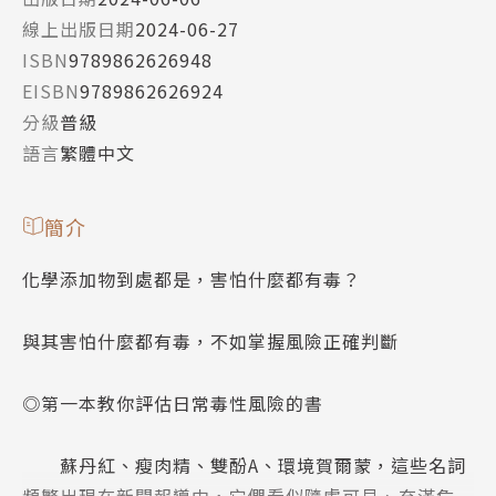
線上出版日期
2024-06-27
ISBN
9789862626948
EISBN
9789862626924
分級
普級
語言
繁體中文
簡介
化學添加物到處都是，害怕什麼都有毒？
與其害怕什麼都有毒，不如掌握風險正確判斷
◎第一本教你評估日常毒性風險的書
蘇丹紅、瘦肉精、雙酚A、環境賀爾蒙，這些名詞
頻繁出現在新聞報導中，它們看似隨處可見、充滿危