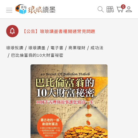
【公告】因 Readmoo 讀墨系統維護中，本站同步暫
0
停部分閱讀服務
【公告】琅琅讀墨數位閱讀資產合併與書櫃開通申請
【公告】琅琅讀墨書櫃開通常見問題
【公告】琅琅讀墨 3 分鐘完成書櫃開通與資產合併申
請圖文教學
琅琅悅讀
琅琅讀墨
電子書
商業理財
成功法
【公告】琅琅書店服務升級重要說明及資產合併結果
巴比倫富翁的10大財富祕密
查詢
【公告】因 Readmoo 讀墨系統維護中，本站同步暫
停部分閱讀服務