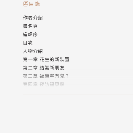
眼看身旁的同伴全都相信超自然現象的存在，
目錄
相？還是最終，就連他也不得不承認，這世上就
作者介紹
書名頁
「夏洛克與花生」系列採「中英雙語」編輯，前
編輯序
後再用英文讀一遍，更能掌握英文的用詞、表述
目次
注單字、片語釋義，並延伸補充英文應用知識，無
人物介紹
以後，還可下載英語有聲書音檔，用耳朵「聽」
第一章 花生的新裝置
第二章 結識新朋友
全書最末有三個補充專欄。「口說練習」從英文
第三章 福康寧有鬼？
說練習音檔，多聽多說，練就可自然運用道地英
第四章 夜訪福康寧
手，測試自己學會多少單字，加深對生詞的印象
第五章 福康寧的歷史
試著用這些詞語來形容他們吧！學英語就是要眼
第六章 消失的香蕉錢
第七章 鬼存在的證據
★令人嘴角上揚的幽默推理故事，在歡笑中愛
第八章 笛音的啟發
聽：掃描QR Code，有聲書帶著走；隨時隨
第九章 鬼魂現身
讀：加注單字、片語解釋，補充英語應用知識