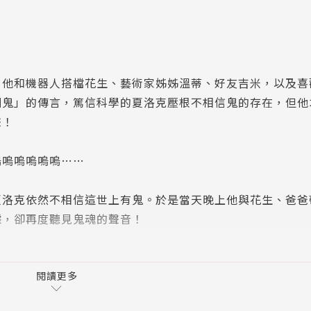
和機器人搭檔花生、藝術家姊姊溫蒂、好友吉米，以及喜
鬧鬼」的傳言，篤信科學的夏洛克壓根不相信鬼的存在，但他
聲！
嗚嗚嗚嗚嗚……
克依然不相信這世上有鬼。於是當天晚上他與花生、爸爸
據，卻再度聽見鬼魂的聲音！
，面對親耳聽聞的恐怖呻吟，與儀器錄下的實際證據──
磁場時，也不禁感到動搖。
閱讀更多