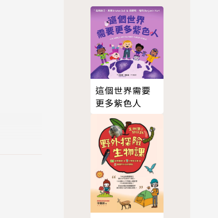
背後的真
，了解劇情
；英文則加
R Code
力。
這個世界需要
更多紫色人
業錄製的口
小說小試身
生的詞語，