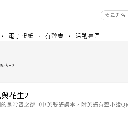
資產合併結果查詢
電子報紙
有聲書
活動專區
中，本站同步暫停部分閱讀服務
書櫃開通申請
與資產合併申請圖文教學
資產合併結果查詢
與花生2
中，本站同步暫停部分閱讀服務
與花生2
園的鬼吟聲之謎（中英雙語讀本，附英語有聲小說Q