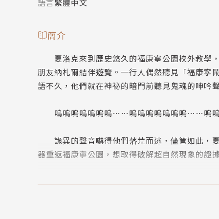
語言
繁體中文
簡介
夏洛克來到歷史悠久的福康寧公園校外教學，他
朋友納札爾結伴遊覽。一行人偶然聽見「福康寧
語不久，他們就在神祕的暗門前聽見鬼魂的呻吟
嗚嗚嗚嗚嗚嗚嗚……嗚嗚嗚嗚嗚嗚嗚……嗚嗚
詭異的聲音嚇得他們落荒而逃，儘管如此，夏洛
器重返福康寧公園，想取得破解超自然現象的證
難道這世上真的有鬼嗎？即便夏洛克再怎麼鐵齒
氣溫、只存在於錄音中的說話聲，以及激升的電