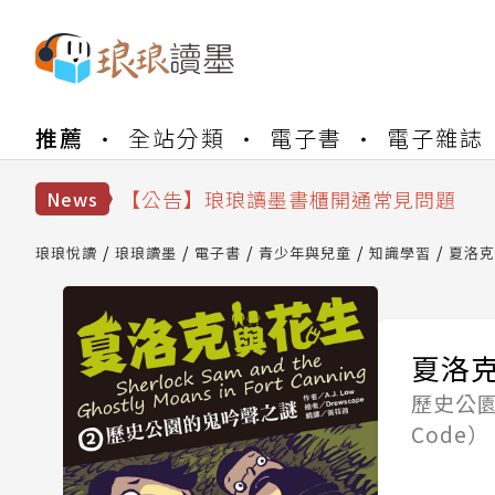
【公告】琅琅書店服務升級重要說明及
推薦
全站分類
電子書
電子雜誌
【公告】因 Readmoo 讀墨系統維護
【公告】琅琅讀墨數位閱讀資產合併與
【公告】琅琅讀墨書櫃開通常見問題
News
【公告】琅琅讀墨 3 分鐘完成書櫃開通
【公告】琅琅書店服務升級重要說明及
琅琅悅讀
琅琅讀墨
電子書
青少年與兒童
知識學習
夏洛克
【公告】因 Readmoo 讀墨系統維護
夏洛克
歷史公
Code）