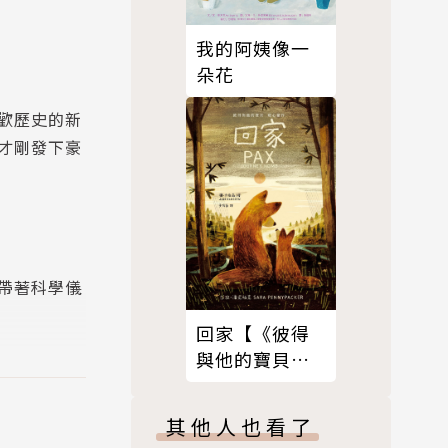
我的阿姨像一
朵花
歡歷史的新
才剛發下豪
帶著科學儀
回家【《彼得
與他的寶貝》
驟然下降的
暖心續作】
其他人也看了