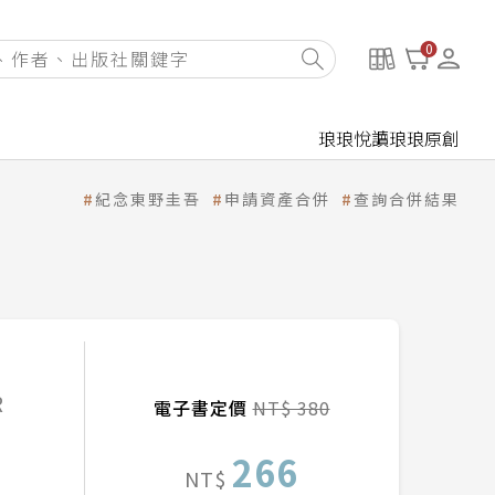
0
琅琅悅讀
琅琅原創
紀念東野圭吾
申請資產合併
查詢合併結果
R
電子書定價
NT$ 380
266
NT$